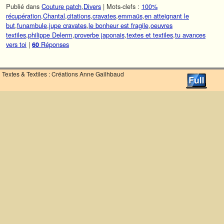
Publié dans
Couture patch
,
Divers
|
Mots-clefs :
100%
récupération
,
Chantal
,
citations
,
cravates
,
emmaüs
,
en atteignant le
but
,
funambule
,
jupe cravates
,
le bonheur est fragile
,
oeuvres
textiles
,
philippe Delerm
,
proverbe japonais
,
textes et textiles
,
tu avances
vers toi
|
Réponses
60
Textes & Textiles : Créations Anne Gailhbaud