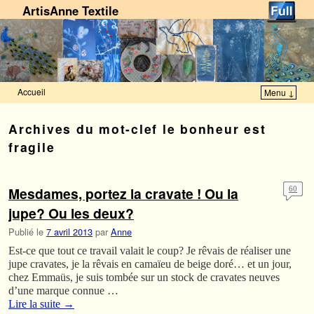
ArtisAnne Textile
Accueil
Menu ↓
Skip to primary content
Aller au contenu secondaire
Archives du mot-clef
le bonheur est
fragile
Mesdames, portez la cravate ! Ou la
60
jupe? Ou les deux?
Publié le
7 avril 2013
par
Anne
Est-ce que tout ce travail valait le coup? Je rêvais de réaliser une
jupe cravates, je la rêvais en camaïeu de beige doré… et un jour,
chez Emmaüs, je suis tombée sur un stock de cravates neuves
d’une marque connue …
Lire la suite
→