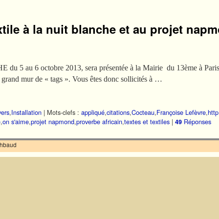
xtile à la nuit blanche et au projet na
 au 6 octobre 2013, sera présentée à la Mairie du 13ème à Paris u
grand mur de « tags ». Vous êtes donc sollicités à …
vers
,
Installation
|
Mots-clefs :
appliqué
,
citations
,
Cocteau
,
Françoise Lefèvre
,
http
e
,
on s'aime
,
projet napmond
,
proverbe africain
,
textes et textiles
|
Réponses
49
ilhbaud