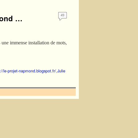
pmond …
49
ne immense installation de mots,
://le-projet-napmond.blogspot.fr/
,
Julie