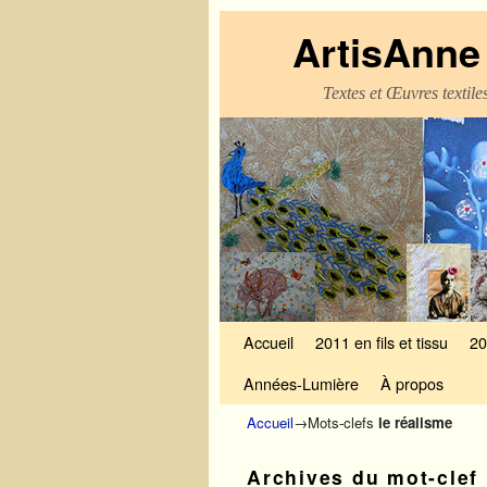
ArtisAnne 
Textes et Œuvres textil
Skip to primary content
Aller au contenu secondaire
Accueil
2011 en fils et tissu
20
Années-Lumière
À propos
Accueil
→Mots-clefs
le réalisme
Archives du mot-clef