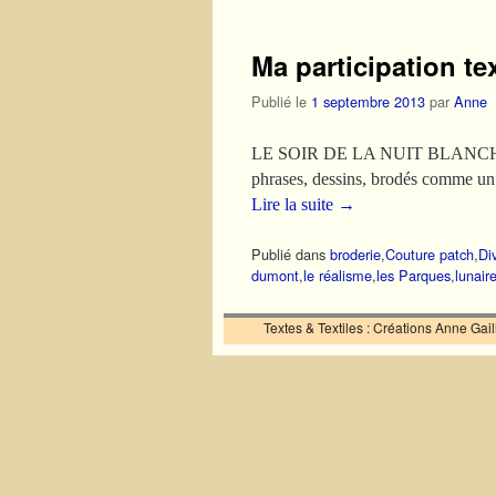
Ma participation te
Publié le
1 septembre 2013
par
Anne
LE SOIR DE LA NUIT BLANCHE du 5
phrases, dessins, brodés comme un 
Lire la suite
→
Publié dans
broderie
,
Couture patch
,
Di
dumont
,
le réalisme
,
les Parques
,
lunair
Textes & Textiles : Créations Anne Ga