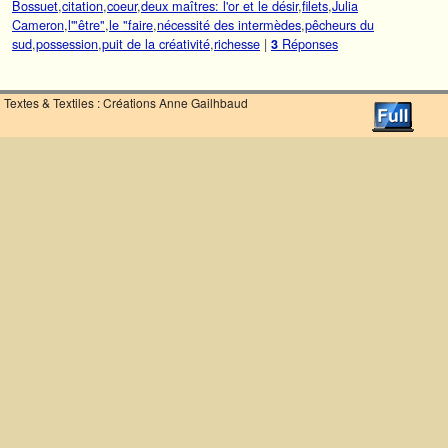
Bossuet
,
citation
,
coeur
,
deux maîtres: l'or et le désir
,
filets
,
Julia
Cameron
,
l'"être"
,
le "faire
,
nécessité des intermèdes
,
pêcheurs du
sud
,
possession
,
puit de la créativité
,
richesse
|
Réponses
3
Textes & Textiles : Créations Anne Gailhbaud