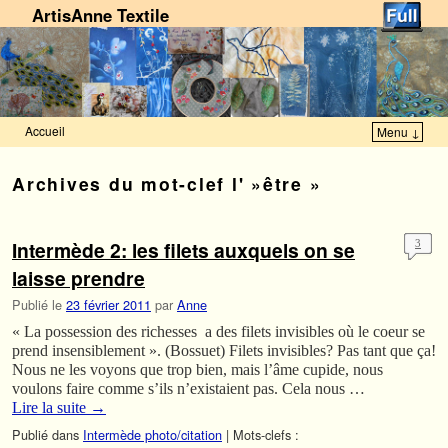
ArtisAnne Textile
Accueil
Menu ↓
Skip to primary content
Aller au contenu secondaire
Archives du mot-clef
l' »être »
Intermède 2: les filets auxquels on se
3
laisse prendre
Publié le
23 février 2011
par
Anne
« La possession des richesses a des filets invisibles où le coeur se
prend insensiblement ». (Bossuet) Filets invisibles? Pas tant que ça!
Nous ne les voyons que trop bien, mais l’âme cupide, nous
voulons faire comme s’ils n’existaient pas. Cela nous …
Lire la suite
→
Publié dans
Intermède photo/citation
|
Mots-clefs :