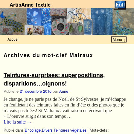
ArtisAnne Textile
Accueil
Menu ↓
Skip to primary content
Aller au contenu secondaire
Archives du mot-clef
Malraux
Teintures-surprises: superpositions,
disparitions…oignons!
Publié le
21 décembre 2016
par
Anne
Je change, je ne parle pas de Noël, de St-Sylvestre, je m’échappe
en feuilletant des teintures faites en fin d’été et des photos que je
n’avais pas triées! Si Malraux avait raison en écrivant que
« L’oeuvre surgit dans son temps …
Lire la suite
→
Publié dans
Bricolage
,
Divers
,
Teintures végétales
|
Mots-clefs :