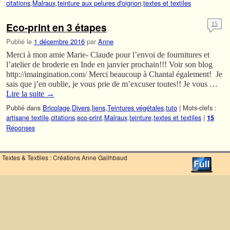
citations
,
Malraux
,
teinture aux pelures d'oignon
,
textes et textiles
Eco-print en 3 étapes
15
Publié le
1 décembre 2016
par
Anne
Merci à mon amie Marie- Claude pour l’envoi de fournitures et
l’atelier de broderie en Inde en janvier prochain!!! Voir son blog
http://imaingination.com/ Merci beaucoup à Chantal également! Je
sais que j’en oublie, je vous prie de m’excuser toutes!! Je vous …
Lire la suite
→
Publié dans
Bricolage
,
Divers
,
liens
,
Teintures végétales
,
tuto
|
Mots-clefs :
artisane textile
,
citations
,
eco-print
,
Malraux
,
teinture
,
textes et textiles
|
15
Réponses
Textes & Textiles : Créations Anne Gailhbaud