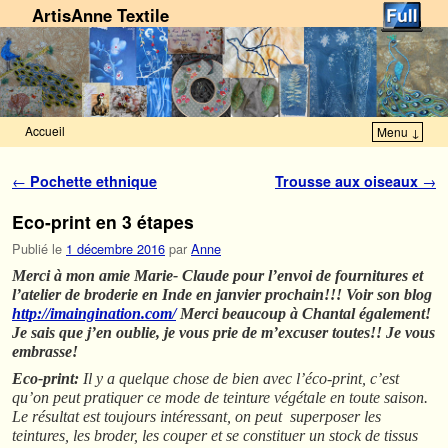
ArtisAnne Textile
Accueil
Menu ↓
Skip to primary content
Aller au contenu secondaire
Navigation des articles
←
Pochette ethnique
Trousse aux oiseaux
→
Eco-print en 3 étapes
Publié le
1 décembre 2016
par
Anne
Merci à mon amie Marie- Claude pour l’envoi de fournitures et
l’atelier de broderie en Inde en janvier prochain!!! Voir son blog
http://imaingination.com/
Merci beaucoup à Chantal également!
Je sais que j’en oublie, je vous prie de m’excuser toutes!! Je vous
embrasse!
Eco-print:
Il y a quelque chose de bien avec l’éco-print, c’est
qu’on peut pratiquer ce mode de teinture végétale en toute saison.
Le résultat est toujours intéressant, on peut superposer les
teintures, les broder, les couper et se constituer un stock de tissus