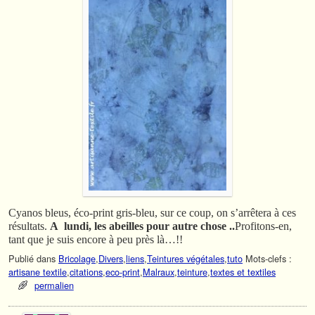
Cyanos bleus, éco-print gris-bleu, sur ce coup, on s’arrêtera à ces
résultats.
A lundi, les abeilles pour autre chose ..
Profitons-en,
tant que je suis encore à peu près là…!!
Publié dans
Bricolage
,
Divers
,
liens
,
Teintures végétales
,
tuto
Mots-clefs :
artisane textile
,
citations
,
eco-print
,
Malraux
,
teinture
,
textes et textiles
permalien