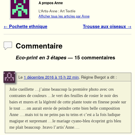
A propos Anne
L'Artis-Anne : Art Textile
Afficher tous les articles par Anne
Navigation des articles
←
Pochette ethnique
Trousse aux oiseaux
→
Commentaire
Eco-print en 3 étapes
— 15 commentaires
Le
1 décembre 2016 à 15 h 22 min
,
Régine Bergot
a dit :
Jolie cueillette …j’aime beaucoup la premiére photo avec ces
contrastes de couleurs …le vert des feuilles de rosier le noir des
baies et mures et la légéreté de cette plante toute en finesse posée sur
le tout ….on aurait envie de peindre cette bien belle composition
Anne ….mais toi tu ne peins pas tu teins et c’est a la fois ludique
magique et surprenant …le mariage cyano-bleu écoprint gris bleu
me plait beaucoup .bravo l’artis’Anne….