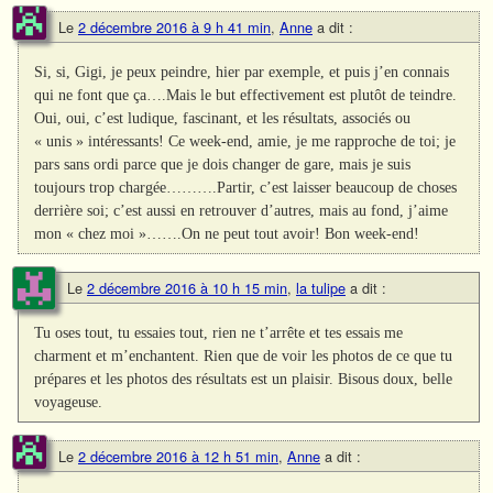
Le
2 décembre 2016 à 9 h 41 min
,
Anne
a dit :
Si, si, Gigi, je peux peindre, hier par exemple, et puis j’en connais
qui ne font que ça….Mais le but effectivement est plutôt de teindre.
Oui, oui, c’est ludique, fascinant, et les résultats, associés ou
« unis » intéressants! Ce week-end, amie, je me rapproche de toi; je
pars sans ordi parce que je dois changer de gare, mais je suis
toujours trop chargée……….Partir, c’est laisser beaucoup de choses
derrière soi; c’est aussi en retrouver d’autres, mais au fond, j’aime
mon « chez moi »…….On ne peut tout avoir! Bon week-end!
Le
2 décembre 2016 à 10 h 15 min
,
la tulipe
a dit :
Tu oses tout, tu essaies tout, rien ne t’arrête et tes essais me
charment et m’enchantent. Rien que de voir les photos de ce que tu
prépares et les photos des résultats est un plaisir. Bisous doux, belle
voyageuse.
Le
2 décembre 2016 à 12 h 51 min
,
Anne
a dit :