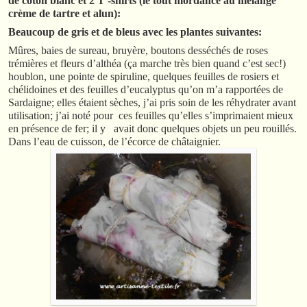
de coton blanc et 2 T -shirts (le tout mordancé au mélange
crème de tartre et alun):
Beaucoup de gris et de bleus avec les plantes suivantes:
Mûres, baies de sureau, bruyère, boutons desséchés de roses
trémières et fleurs d’althéa (ça marche très bien quand c’est sec!)
houblon, une pointe de spiruline, quelques feuilles de rosiers et
chélidoines et des feuilles d’eucalyptus qu’on m’a rapportées de
Sardaigne; elles étaient sèches, j’ai pris soin de les réhydrater avant
utilisation; j’ai noté pour ces feuilles qu’elles s’imprimaient mieux
en présence de fer; il y avait donc quelques objets un peu rouillés.
Dans l’eau de cuisson, de l’écorce de châtaignier.