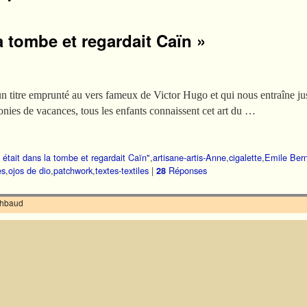
la tombe et regardait Caïn »
n titre emprunté au vers fameux de Victor Hugo et qui nous entraîne ju
onies de vacances, tous les enfants connaissent cet art du …
l était dans la tombe et regardait Caïn"
,
artisane-artis-Anne
,
cigalette
,
Emile Ber
es
,
ojos de dio
,
patchwork
,
textes-textiles
|
Réponses
28
ilhbaud