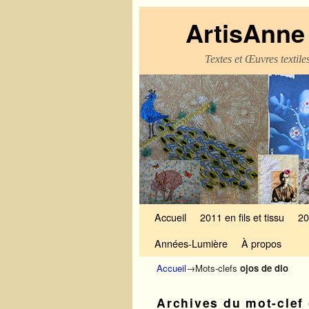
ArtisAnne 
Textes et Œuvres textil
Skip to primary content
Aller au contenu secondaire
Accueil
2011 en fils et tissu
20
Années-Lumière
À propos
Accueil
→Mots-clefs
ojos de dio
Archives du mot-clef