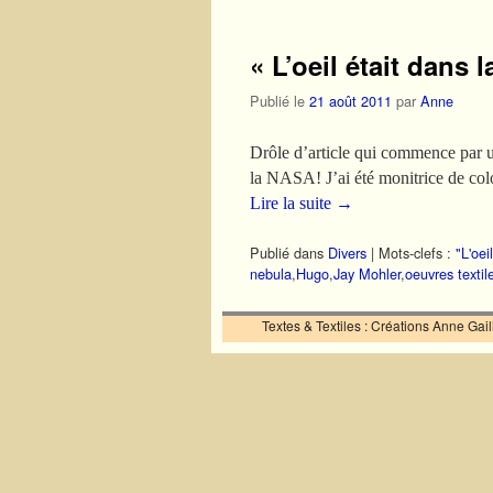
« L’oeil était dans 
Publié le
21 août 2011
par
Anne
Drôle d’article qui commence par u
la NASA! J’ai été monitrice de col
Lire la suite
→
Publié dans
Divers
|
Mots-clefs :
"L'oei
nebula
,
Hugo
,
Jay Mohler
,
oeuvres textil
Textes & Textiles : Créations Anne Ga