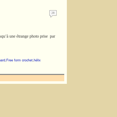
28
squ’à une étrange photo prise par
nard
,
Free form crochet
,
hélix