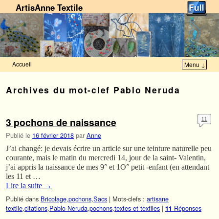
ArtisAnne Textile
Accueil
Menu ↓
Skip to primary content
Aller au contenu secondaire
Archives du mot-clef
Pablo Neruda
3 pochons de naissance
11
Publié le
16 février 2018
par
Anne
J’ai changé: je devais écrire un article sur une teinture naturelle peu
courante, mais le matin du mercredi 14, jour de la saint- Valentin,
j’ai appris la naissance de mes 9° et 1O° petit -enfant (en attendant
les 11 et …
Lire la suite
→
Publié dans
Bricolage
,
pochons
,
Sacs
|
Mots-clefs :
artisane
textile
,
citations
,
Pablo Neruda
,
pochons
,
textes et textiles
|
Réponses
11