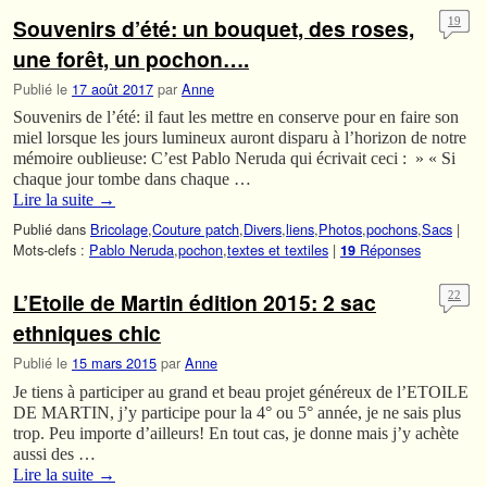
Souvenirs d’été: un bouquet, des roses,
19
une forêt, un pochon….
Publié le
17 août 2017
par
Anne
Souvenirs de l’été: il faut les mettre en conserve pour en faire son
miel lorsque les jours lumineux auront disparu à l’horizon de notre
mémoire oublieuse: C’est Pablo Neruda qui écrivait ceci : » « Si
chaque jour tombe dans chaque …
Lire la suite
→
Publié dans
Bricolage
,
Couture patch
,
Divers
,
liens
,
Photos
,
pochons
,
Sacs
|
Mots-clefs :
Pablo Neruda
,
pochon
,
textes et textiles
|
Réponses
19
L’Etoile de Martin édition 2015: 2 sac
22
ethniques chic
Publié le
15 mars 2015
par
Anne
Je tiens à participer au grand et beau projet généreux de l’ETOILE
DE MARTIN, j’y participe pour la 4° ou 5° année, je ne sais plus
trop. Peu importe d’ailleurs! En tout cas, je donne mais j’y achète
aussi des …
Lire la suite
→