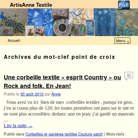
ArtisAnne Textile
Accueil
Menu ↓
Skip to primary content
Aller au contenu secondaire
Archives du mot-clef
point de croix
Une corbeille textile « esprit Country » ou
44
Rock and folk. En Jean!
Publié le
30 août 2013
par
Anne
Vous avez vu ici bien de mes corbeilles textiles , puisqu’en gros,
j’en ai cousu plus de 120; les toutes premières ont paru sur le site et
ne sont plus accessibles; dedans: une en jean; j’ai gardé un mauvais
…
Lire la suite
→
Publié dans
Corbeilles et panières textiles
,
Couture patch
|
Mots-clefs :