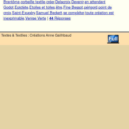
Brantôme
,
corbeille textile
,
créer
,
Delacroix
,
Devenir
,
en attendant
Godot
,
Epictète
,
Etoiles et toiles
,
être
,
Fine Bessot
,
périgord
,
point de
croix
,
Saint-Exupéry
,
Samuel Beckett
,
se compléter
,
toute création est
inexprimable
,
Venise Verte
|
Réponses
44
Textes & Textiles : Créations Anne Gailhbaud