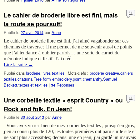
16
Le cahier de broderie libre est fini, mais
34
la route se poursuit!
Publié le
27 avril 2014
par
Anne
Le cahier de broderie libre est fini, j’ai aimé vagabonder sur ces
chemins de traverse; il me permet de me souvenir aussi de points
que j’ai tendance à oublier parfois….une sorte de carnet de
mémoire ludique et festif. J’ai créé …
Lire la suite
→
Publié dans
broderie
,
livres textiles
|
Mots-clefs :
broderie créative
,
cahiers
textiles
,
citations
,
Free form embroidery
,
point chemanthy
,
Samuel
Beckett
,
textes et textiles
|
Réponses
34
Une corbeille textile « esprit Country » ou
44
Rock and folk. En Jean!
Publié le
30 août 2013
par
Anne
Vous avez vu ici bien de mes corbeilles textiles , puisqu’en gros,
j’en ai cousu plus de 120; les toutes premières ont paru sur le site et
ne sont plus accessibles; dedans: une en jean; j’ai gardé un mauvais