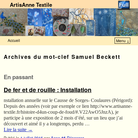
ArtisAnne Textile
Accueil
Menu ↓
Skip to primary content
Aller au contenu secondaire
Archives du mot-clef
Samuel Beckett
En passant
De fer et de rouille : Installation
nstallation annuelle sur le Causse de Sorges- Coulaures (Périgord):
Depuis des années (voir par exemple ce lien http://www.artisanne-
textile.fr/histoire-d4un-coup-de-foud/#.V22AwO5JnzA), je
participe à une exposition de 2 mois d’été, sur un lieu que j’ai
découvert et aimé il y a longtemps, perdu …
Lire la suite
→
Publié le
1 juillet 2016
par
Anne
Réponses