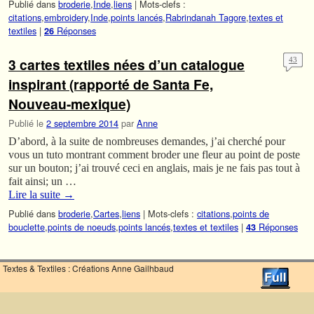
Publié dans
broderie
,
Inde
,
liens
|
Mots-clefs :
citations
,
embroidery
,
Inde
,
points lancés
,
Rabrindanah Tagore
,
textes et
textiles
|
Réponses
26
3 cartes textiles nées d’un catalogue
43
inspirant (rapporté de Santa Fe,
Nouveau-mexique)
Publié le
2 septembre 2014
par
Anne
D’abord, à la suite de nombreuses demandes, j’ai cherché pour
vous un tuto montrant comment broder une fleur au point de poste
sur un bouton; j’ai trouvé ceci en anglais, mais je ne fais pas tout à
fait ainsi; un …
Lire la suite
→
Publié dans
broderie
,
Cartes
,
liens
|
Mots-clefs :
citations
,
points de
bouclette
,
points de noeuds
,
points lancés
,
textes et textiles
|
Réponses
43
Textes & Textiles : Créations Anne Gailhbaud