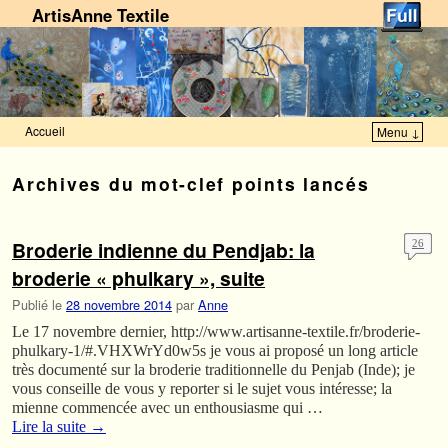
ArtisAnne Textile
Accueil
Menu ↓
Skip to primary content
Aller au contenu secondaire
Archives du mot-clef
points lancés
Broderie indienne du Pendjab: la
26
broderie « phulkary », suite
Publié le
28 novembre 2014
par
Anne
Le 17 novembre dernier, http://www.artisanne-textile.fr/broderie-
phulkary-1/#.VHXWrYd0w5s je vous ai proposé un long article
très documenté sur la broderie traditionnelle du Penjab (Inde); je
vous conseille de vous y reporter si le sujet vous intéresse; la
mienne commencée avec un enthousiasme qui …
Lire la suite
→