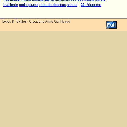
inanimés
,
porte-plume
,
robe de dessous
,
soeurs
|
Réponses
28
Textes & Textiles : Créations Anne Gailhbaud