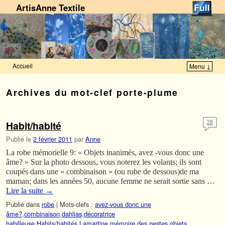
ArtisAnne Textile
Accueil
Menu ↓
Skip to primary content
Aller au contenu secondaire
Archives du mot-clef
porte-plume
Habit/habité
28
Publié le
2 février 2011
par
Anne
La robe mémorielle 9: « Objets inanimés, avez -vous donc une
âme? » Sur la photo dessous, vous noterez les volants; ils sont
coupés dans une « combinaison » (ou robe de dessous)de ma
maman; dans les années 50, aucune femme ne serait sortie sans …
Lire la suite
→
Publié dans
robe
|
Mots-clefs :
avez-vous donc une
âme?
,
combinaison
,
dahlias
,
décoratrice
habilleuse
,
Habits/habités
,
Lamartine
,
mémoire des gestes
,
objets