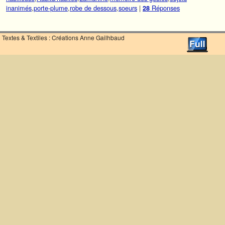
inanimés
,
porte-plume
,
robe de dessous
,
soeurs
|
Réponses
28
Textes & Textiles : Créations Anne Gailhbaud