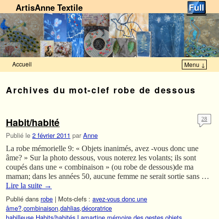
ArtisAnne Textile
Accueil
Menu ↓
Skip to primary content
Aller au contenu secondaire
Archives du mot-clef
robe de dessous
Habit/habité
28
Publié le
2 février 2011
par
Anne
La robe mémorielle 9: « Objets inanimés, avez -vous donc une
âme? » Sur la photo dessous, vous noterez les volants; ils sont
coupés dans une « combinaison » (ou robe de dessous)de ma
maman; dans les années 50, aucune femme ne serait sortie sans …
Lire la suite
→
Publié dans
robe
|
Mots-clefs :
avez-vous donc une
âme?
,
combinaison
,
dahlias
,
décoratrice
habilleuse
,
Habits/habités
,
Lamartine
,
mémoire des gestes
,
objets