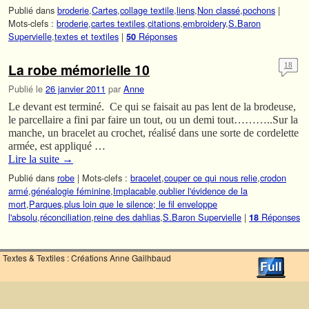
Publié dans
broderie
,
Cartes
,
collage textile
,
liens
,
Non classé
,
pochons
|
Mots-clefs :
broderie
,
cartes textiles
,
citations
,
embroidery
,
S.Baron
Supervielle
,
textes et textiles
|
Réponses
50
La robe mémorielle 10
18
Publié le
26 janvier 2011
par
Anne
Le devant est terminé. Ce qui se faisait au pas lent de la brodeuse,
le parcellaire a fini par faire un tout, ou un demi tout………..Sur la
manche, un bracelet au crochet, réalisé dans une sorte de cordelette
armée, est appliqué …
Lire la suite
→
Publié dans
robe
|
Mots-clefs :
bracelet
,
couper ce qui nous relie
,
crodon
armé
,
généalogie féminine
,
Implacable
,
oublier l'évidence de la
mort
,
Parques
,
plus loin que le silence; le fil enveloppe
l'absolu
,
réconciliation
,
reine des dahlias
,
S.Baron Supervielle
|
Réponses
18
Textes & Textiles : Créations Anne Gailhbaud