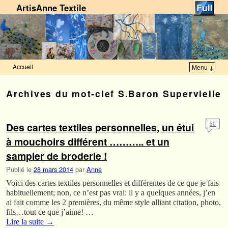
ArtisAnne Textile
Accueil
Menu ↓
Skip to primary content
Aller au contenu secondaire
Archives du mot-clef
S.Baron Supervielle
Des cartes textiles personnelles, un étui
50
à mouchoirs différent ……….. et un
sampler de broderie !
Publié le
28 mars 2014
par
Anne
Voici des cartes textiles personnelles et différentes de ce que je fais
habituellement; non, ce n’est pas vrai: il y a quelques années, j’en
ai fait comme les 2 premières, du même style alliant citation, photo,
fils…tout ce que j’aime! …
Lire la suite
→