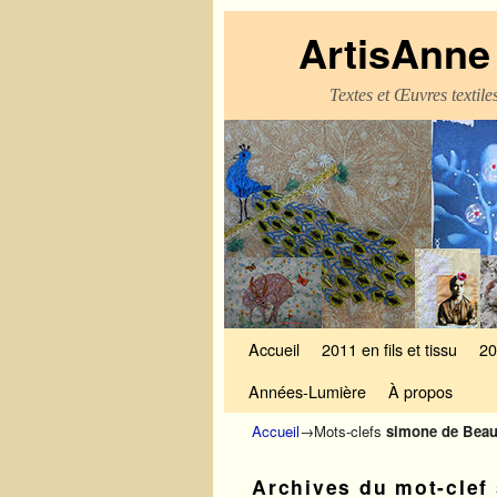
ArtisAnne 
Textes et Œuvres textil
Skip to primary content
Aller au contenu secondaire
Accueil
2011 en fils et tissu
20
Années-Lumière
À propos
Accueil
→Mots-clefs
simone de Beau
Archives du mot-clef