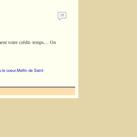
28
ament votre crédit- temps… On
u
,
le coeur
,
Mellin de Saint-