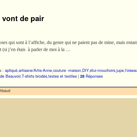
 vont de pair
oses qui sont à l’affiche, du genre qui ne paient pas de mine, mais ent
et (si j’en étais à parler de moi à la …
s :
apliqué
,
artisane/Artis-Anne
,
couture -maison
,
DIY
,
étui-mouchoirs
,
jupe
,
l'oisea
de Beauvoir
,
T-shirts brodés
,
textes et textiles
|
Réponses
28
ilhbaud