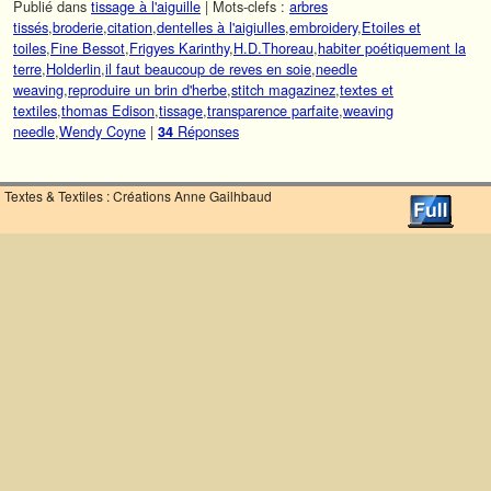
Publié dans
tissage à l'aiguille
|
Mots-clefs :
arbres
tissés
,
broderie
,
citation
,
dentelles à l'aigiulles
,
embroidery
,
Etoiles et
toiles
,
Fine Bessot
,
Frigyes Karinthy
,
H.D.Thoreau
,
habiter poétiquement la
terre
,
Holderlin
,
il faut beaucoup de reves en soie
,
needle
weaving
,
reproduire un brin d'herbe
,
stitch magazinez
,
textes et
textiles
,
thomas Edison
,
tissage
,
transparence parfaite
,
weaving
needle
,
Wendy Coyne
|
Réponses
34
Textes & Textiles : Créations Anne Gailhbaud