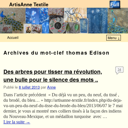
ArtisAnne Textile
Accueil
Menu ↓
Skip to primary content
Aller au contenu secondaire
Archives du mot-clef
thomas Edison
Des arbres pour tisser ma révolution,
34
une bulle pour le silence des mots ..
Publié le
8 juillet 2013
par
Anne
Dans l’article précédent « Du déjà vu un peu, du neuf, du tissé ,
du brodé, du bleu… » http://artisanne-textile.fr/index.php/du-deja-
vu-un-peu-du-neuf-du-tisse-du-brode-du-bleu/2013/06/07 le 7 mai
dernier, je vous ai montré mes colliers tissés à la façon des indiens
du Nouveau-Mexique, et un médaillon turquoise avec …
Lire la suite
→