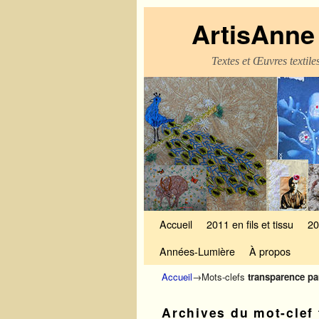
ArtisAnne 
Textes et Œuvres textil
Skip to primary content
Aller au contenu secondaire
Accueil
2011 en fils et tissu
20
Années-Lumière
À propos
Accueil
→Mots-clefs
transparence par
Archives du mot-clef