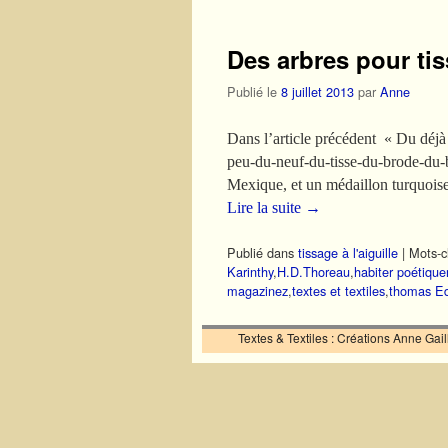
Des arbres pour tis
Publié le
8 juillet 2013
par
Anne
Dans l’article précédent « Du déjà 
peu-du-neuf-du-tisse-du-brode-du-b
Mexique, et un médaillon turquoi
Lire la suite
→
Publié dans
tissage à l'aiguille
|
Mots-cl
Karinthy
,
H.D.Thoreau
,
habiter poétique
magazinez
,
textes et textiles
,
thomas Ed
Textes & Textiles : Créations Anne Ga