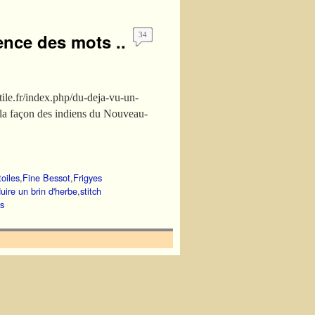
ence des mots ..
34
tile.fr/index.php/du-deja-vu-un-
à la façon des indiens du Nouveau-
toiles
,
Fine Bessot
,
Frigyes
uire un brin d'herbe
,
stitch
s