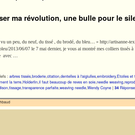
ser ma révolution, une bulle pour le sil
vu un peu, du neuf, du tissé , du brodé, du bleu… » http://artisanne-tex
leu/2013/06/07 le 7 mai dernier, je vous ai montré mes colliers tissés 
se avec …
efs :
arbres tissés
,
broderie
,
citation
,
dentelles à l'aigiulles
,
embroidery
,
Etoiles et 
ment la terre
,
Holderlin
,
il faut beaucoup de reves en soie
,
needle weaving
,
reprod
ison
,
tissage
,
transparence parfaite
,
weaving needle
,
Wendy Coyne
|
Réponse
34
ilhbaud