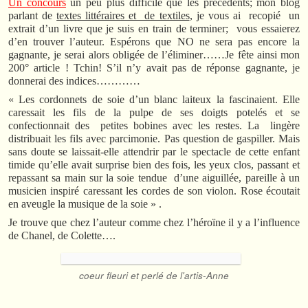
Un concours
un peu plus difficile que les précédents; mon blog
parlant de
textes littéraires et de textiles
, je vous ai recopié un
extrait d’un livre que je suis en train de terminer; vous essaierez
d’en trouver l’auteur. Espérons que NO ne sera pas encore la
gagnante, je serai alors obligée de l’éliminer……Je fête ainsi mon
200° article ! Tchin! S’il n’y avait pas de réponse gagnante, je
donnerai des indices…………
« Les cordonnets de soie d’un blanc laiteux la fascinaient. Elle
caressait les fils de la pulpe de ses doigts potelés et se
confectionnait des petites bobines avec les restes. La lingère
distribuait les fils avec parcimonie. Pas question de gaspiller. Mais
sans doute se laissait-elle attendrir par le spectacle de cette enfant
timide qu’elle avait surprise bien des fois, les yeux clos, passant et
repassant sa main sur la soie tendue d’une aiguillée, pareille à un
musicien inspiré caressant les cordes de son violon. Rose écoutait
en aveugle la musique de la soie » .
Je trouve que chez l’auteur comme chez l’héroïne il y a l’influence
de Chanel, de Colette….
coeur fleuri et perlé de l'artis-Anne