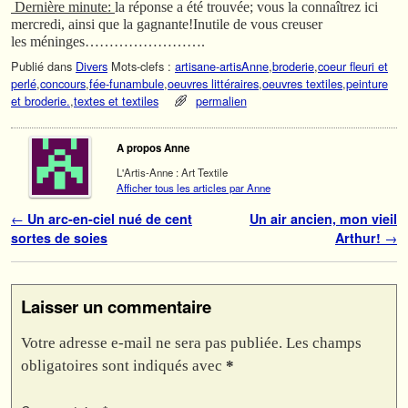
Dernière minute:
la réponse a été trouvée; vous la connaîtrez ici
mercredi, ainsi que la gagnante!Inutile de vous creuser
les méninges…………………….
Publié dans
Divers
Mots-clefs :
artisane-artisAnne
,
broderie
,
coeur fleuri et
perlé
,
concours
,
fée-funambule
,
oeuvres littéraires
,
oeuvres textiles
,
peinture
et broderie.
,
textes et textiles
permalien
A propos Anne
L'Artis-Anne : Art Textile
Afficher tous les articles par Anne
Navigation des articles
←
Un arc-en-ciel nué de cent
Un air ancien, mon vieil
sortes de soies
Arthur!
→
Laisser un commentaire
Votre adresse e-mail ne sera pas publiée.
Les champs
obligatoires sont indiqués avec
*