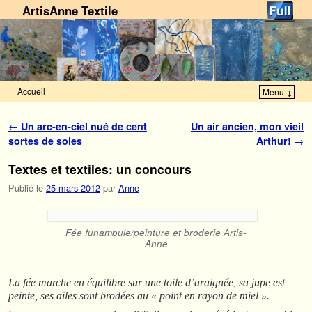
ArtisAnne Textile
Accueil
Menu ↓
Skip to primary content
Aller au contenu secondaire
Navigation des articles
←
Un arc-en-ciel nué de cent
Un air ancien, mon vieil
sortes de soies
Arthur!
→
Textes et textiles: un concours
Publié le
25 mars 2012
par
Anne
Fée funambule/peinture et broderie Artis-
Anne
La fée marche en équilibre sur une toile d’araignée, sa jupe est
peinte, ses ailes sont brodées au « point en rayon de miel ».