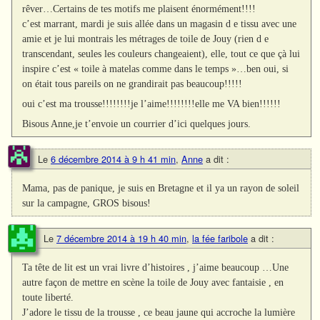
rêver…Certains de tes motifs me plaisent énormément!!!!
c’est marrant, mardi je suis allée dans un magasin d e tissu avec une
amie et je lui montrais les métrages de toile de Jouy (rien d e
transcendant, seules les couleurs changeaient), elle, tout ce que çà lui
inspire c’est « toile à matelas comme dans le temps »…ben oui, si
on était tous pareils on ne grandirait pas beaucoup!!!!!
oui c’est ma trousse!!!!!!!!je l’aime!!!!!!!!elle me VA bien!!!!!!
Bisous Anne,je t’envoie un courrier d’ici quelques jours.
Le
6 décembre 2014 à 9 h 41 min
,
Anne
a dit :
Mama, pas de panique, je suis en Bretagne et il ya un rayon de soleil
sur la campagne, GROS bisous!
Le
7 décembre 2014 à 19 h 40 min
,
la fée faribole
a dit :
Ta tête de lit est un vrai livre d’histoires , j’aime beaucoup …Une
autre façon de mettre en scène la toile de Jouy avec fantaisie , en
toute liberté.
J’adore le tissu de la trousse , ce beau jaune qui accroche la lumière