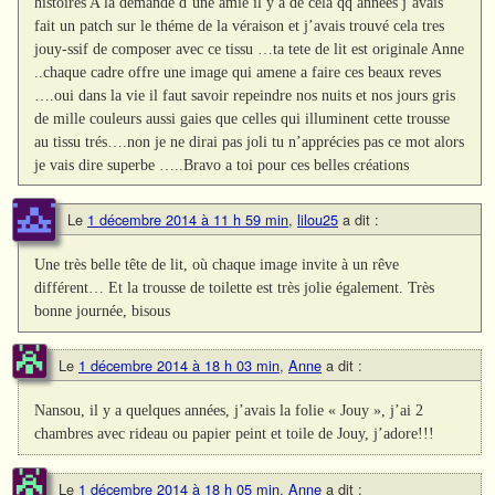
histoires A la demande d’une amie il y a de cela qq années j’avais
fait un patch sur le théme de la véraison et j’avais trouvé cela tres
jouy-ssif de composer avec ce tissu …ta tete de lit est originale Anne
..chaque cadre offre une image qui amene a faire ces beaux reves
….oui dans la vie il faut savoir repeindre nos nuits et nos jours gris
de mille couleurs aussi gaies que celles qui illuminent cette trousse
au tissu trés….non je ne dirai pas joli tu n’apprécies pas ce mot alors
je vais dire superbe …..Bravo a toi pour ces belles créations
Le
1 décembre 2014 à 11 h 59 min
,
lilou25
a dit :
Une très belle tête de lit, où chaque image invite à un rêve
différent… Et la trousse de toilette est très jolie également. Très
bonne journée, bisous
Le
1 décembre 2014 à 18 h 03 min
,
Anne
a dit :
Nansou, il y a quelques années, j’avais la folie « Jouy », j’ai 2
chambres avec rideau ou papier peint et toile de Jouy, j’adore!!!
Le
1 décembre 2014 à 18 h 05 min
,
Anne
a dit :