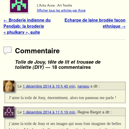
L'Artis-Anne : Art Textile
Afficher tous les articles par Anne
Navigation des articles
←
Broderie indienne du
Echarpe de laine brodée façon
Pendjab: la broderie
ethnique
→
« phulkary », suite
Commentaire
Toile de Jouy, tête de lit et trousse de
toilette (DIY)
— 18 commentaires
Le
1 décembre 2014 à 10 h 40 min
,
nansou
a dit :
J’aime la toile de Jouy, énormément, alors ton panneau me parle !
Le
1 décembre 2014 à 11 h 19 min
,
Regine Bergot
a dit :
j’aime la toile de Jouy et ses images qui nous font imaginer de belles