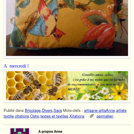
A mercredi !
Publié dans
Bricolage
,
Divers
,
Sacs
Mots-clefs :
artisane-artisAnne
,
artiste
textile
,
citations
,
Osho
,
textes et textiles
,
Xitations
permalien
A propos Anne