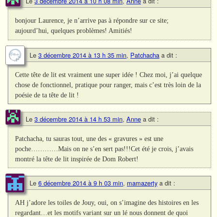
Le
3 décembre 2014 à 10 h 08 min
,
Anne
a dit :
bonjour Laurence, je n’arrive pas à répondre sur ce site;
aujourd’hui, quelques problèmes! Amitiés!
Le
3 décembre 2014 à 13 h 35 min
,
Patchacha
a dit :
Cette tête de lit est vraiment une super idée ! Chez moi, j’ai quelque
chose de fonctionnel, pratique pour ranger, mais c’est très loin de la
poésie de ta tête de lit !
Le
3 décembre 2014 à 14 h 53 min
,
Anne
a dit :
Patchacha, tu sauras tout, une des « gravures » est une
poche…………Mais on ne s’en sert pas!!!Cet été je crois, j’avais
montré la tête de lit inspirée de Dom Robert!
Le
6 décembre 2014 à 9 h 03 min
,
mamazerty
a dit :
AH j’adore les toiles de Jouy, oui, on s’imagine des histoires en les
regardant…et les motifs variant sur un lé nous donnent de quoi