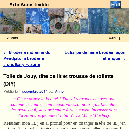
ArtisAnne Textile
Accueil
Menu ↓
Skip to primary content
Aller au contenu secondaire
Navigation des articles
←
Broderie indienne du
Echarpe de laine brodée façon
Pendjab: la broderie
ethnique
→
« phulkary », suite
Toile de Jouy, tête de lit et trousse de toilette
(DIY)
Publié le
1 décembre 2014
par
Anne
« Où se trouve la beauté ? Dans les grandes choses qui,
comme les autres, sont condamnées à mourir, ou bien dans
les petites qui, sans prétendre à rien, savent incruster dans
l’instant une gemme d’infini ?… » Muriel Barbery.
Refaisant mon lit, j’en ai profité pour en changer la tête de lit, j’en
ai 6 ou 7 au moins, toutes des créations personnelles; du coup j’ai