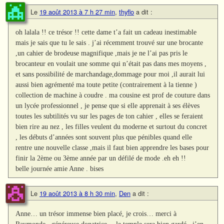
Le
19 août 2013 à 7 h 27 min
,
thyflo
a dit :
oh lalala !! ce trésor !! cette dame t’a fait un cadeau inestimable
mais je sais que tu le sais . j’ai récemment trouvé sur une brocante
,un cahier de brodeuse magnifique ,mais je ne l’ai pas pris le
brocanteur en voulait une somme qui n’était pas dans mes moyens ,
et sans possibilité de marchandage,dommage pour moi ,il aurait lui
aussi bien agrémenté ma toute petite (contrairement à la tienne )
collection de machine à coudre . ma cousine est prof de couture dans
un lycée professionnel , je pense que si elle apprenait à ses élèves
toutes les subtilités vu sur les pages de ton cahier , elles se feraient
bien rire au nez , les filles veulent du moderne et surtout du concret
, les débuts d’années sont souvent plus que pénibles quand elle
rentre une nouvelle classe ,mais il faut bien apprendre les bases pour
finir la 2ème ou 3ème année par un défilé de mode .eh eh !!
belle journée amie Anne . bises
Le
19 août 2013 à 8 h 30 min
,
Den
a dit :
Anne… un trésor immense bien placé, je crois… merci à
Raymonde.. généreuse donatrice… le temple sera bien gardé.. j’en