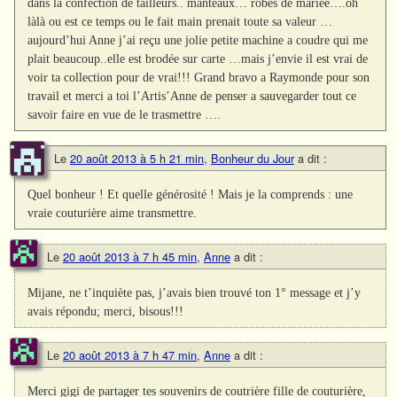
dans la confection de tailleurs.. manteaux… robes de mariée….oh
làlà ou est ce temps ou le fait main prenait toute sa valeur …
aujourd’hui Anne j’ai reçu une jolie petite machine a coudre qui me
plait beaucoup..elle est brodée sur carte …mais j’envie il est vrai de
voir ta collection pour de vrai!!! Grand bravo a Raymonde pour son
travail et merci a toi l’Artis’Anne de penser a sauvegarder tout ce
savoir faire en vue de le trasmettre ….
Le
20 août 2013 à 5 h 21 min
,
Bonheur du Jour
a dit :
Quel bonheur ! Et quelle générosité ! Mais je la comprends : une
vraie couturière aime transmettre.
Le
20 août 2013 à 7 h 45 min
,
Anne
a dit :
Mijane, ne t’inquiète pas, j’avais bien trouvé ton 1° message et j’y
avais répondu; merci, bisous!!!
Le
20 août 2013 à 7 h 47 min
,
Anne
a dit :
Merci gigi de partager tes souvenirs de coutrière fille de couturière,