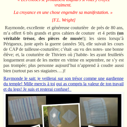
vraiment.
La croyance en une chose engendre sa manifestation. »
[F.L. Wright]
Raymonde, excellente et généreuse couturière de près de 80 ans,
m’a offert 6 très grands et gros cahiers de couture et 4 petits
(un
véritable trésor, des pièces de musée
!); les siens lorsqu’à
Périgueux, juste après la guerre (années 50), elle suivait les cours
de CAP de tailleuse-couturière; c’était -au vu des notes- une bonne
élève; et, la couturière de Thiviers où j’habite- les ayant feuilletés
longuement avant de les mettre en vitrine en septembre, ne s’y est
pas trompée; plus personne aujourd’hui n’apprend à coudre aussi
bien (surtout pas ses stagiaires….)!
Raymonde le sait: je veillerai sur son trésor comme une gardienne
du temple! Mille mercis à toi
qui as compris la valeur de ton travail
et du legs! Je suis et resterai confuse!