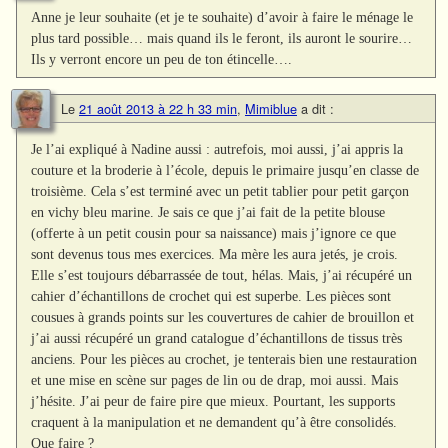
Anne je leur souhaite (et je te souhaite) d’avoir à faire le ménage le
plus tard possible… mais quand ils le feront, ils auront le sourire…
Ils y verront encore un peu de ton étincelle….
Le
21 août 2013 à 22 h 33 min
,
Mimiblue
a dit :
Je l’ai expliqué à Nadine aussi : autrefois, moi aussi, j’ai appris la
couture et la broderie à l’école, depuis le primaire jusqu’en classe de
troisième. Cela s’est terminé avec un petit tablier pour petit garçon
en vichy bleu marine. Je sais ce que j’ai fait de la petite blouse
(offerte à un petit cousin pour sa naissance) mais j’ignore ce que
sont devenus tous mes exercices. Ma mère les aura jetés, je crois.
Elle s’est toujours débarrassée de tout, hélas. Mais, j’ai récupéré un
cahier d’échantillons de crochet qui est superbe. Les pièces sont
cousues à grands points sur les couvertures de cahier de brouillon et
j’ai aussi récupéré un grand catalogue d’échantillons de tissus très
anciens. Pour les pièces au crochet, je tenterais bien une restauration
et une mise en scène sur pages de lin ou de drap, moi aussi. Mais
j’hésite. J’ai peur de faire pire que mieux. Pourtant, les supports
craquent à la manipulation et ne demandent qu’à être consolidés.
Que faire ?