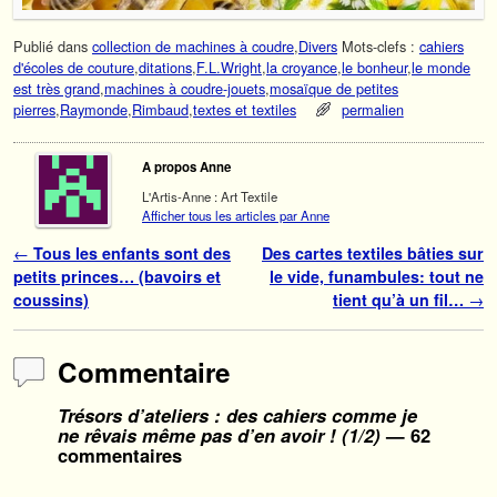
Publié dans
collection de machines à coudre
,
Divers
Mots-clefs :
cahiers
d'écoles de couture
,
ditations
,
F.L.Wright
,
la croyance
,
le bonheur
,
le monde
est très grand
,
machines à coudre-jouets
,
mosaïque de petites
pierres
,
Raymonde
,
Rimbaud
,
textes et textiles
permalien
A propos Anne
L'Artis-Anne : Art Textile
Afficher tous les articles par Anne
Navigation des articles
←
Tous les enfants sont des
Des cartes textiles bâties sur
petits princes… (bavoirs et
le vide, funambules: tout ne
coussins)
tient qu’à un fil…
→
Commentaire
Trésors d’ateliers : des cahiers comme je
ne rêvais même pas d’en avoir ! (1/2)
— 62
commentaires