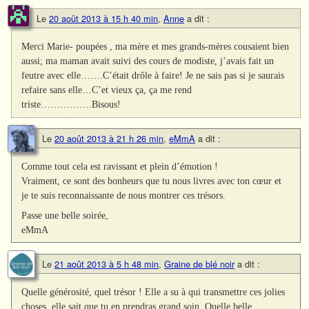
Le
20 août 2013 à 15 h 40 min
,
Anne
a dit :
Merci Marie- poupées , ma mère et mes grands-mères cousaient bien
aussi; ma maman avait suivi des cours de modiste, j’avais fait un
feutre avec elle…….C’était drôle à faire! Je ne sais pas si je saurais
refaire sans elle…C’et vieux ça, ça me rend
triste…………….Bisous!
Le
20 août 2013 à 21 h 26 min
,
eMmA
a dit :
Comme tout cela est ravissant et plein d’émotion !
Vraiment, ce sont des bonheurs que tu nous livres avec ton cœur et
je te suis reconnaissante de nous montrer ces trésors.
Passe une belle soirée,
eMmA
Le
21 août 2013 à 5 h 48 min
,
Graine de blé noir
a dit :
Quelle générosité, quel trésor ! Elle a su à qui transmettre ces jolies
choses, elle sait que tu en prendras grand soin. Quelle belle