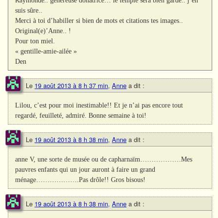
suis sûre..
Merci à toi d’habiller si bien de mots et citations tes images..
Original(e)’Anne.. !
Pour ton miel.
« gentille-amie-ailée »
Den
Le
19 août 2013 à 8 h 37 min
,
Anne
a dit :
Lilou, c’est pour moi inestimable!! Et je n’ai pas encore tout
regardé, feuilleté, admiré. Bonne semaine à toi!
Le
19 août 2013 à 8 h 38 min
,
Anne
a dit :
anne V, une sorte de musée ou de capharnaïm………………Mes
pauvres enfants qui un jour auront à faire un grand
ménage……………….Pas drôle!! Gros bisous!
Le
19 août 2013 à 8 h 38 min
,
Anne
a dit :