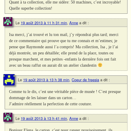
Quant à ta collection, elle me sidère: 50 machines, c’est incroyable!
Quelle superbe collection!
Le
19 août 2013 à 11 h 31 min
,
Anne
a dit :
Isa merci, j’ai trouvé et lu ton mail, j’y répondrai plus tard; merci
de ce commentaire qui prouve que tu me connais et m’estimes; je
pense que Raymonde aussi l’a compris! Ma collection, Isa , je l’ai
déjà montrée, un peu détaillée; elle prend de la place, toutes ou
presque marchent, et mes petites -enfants la dernière fois ont fait
avec un beau raffut on aurait dit un atelier clandestin
Le
19 août 2013 à 13 h 38 min
,
Coeur de freesia
a dit :
Comme tu le dis, c’est une véritable pièce de musée ! C’est presque
dommage de les laisser dans un carton…
J’admire réellement la perfection de cette couture.
Le
19 août 2013 à 13 h 41 min
,
Anne
a dit :
Bonjour Elena, le carton, c’est pour ranger provisoirement, ils