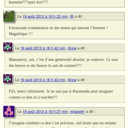
humaine!!!!quel don!!!!
Le
19 août 2013 à 18 h 22 min
,
fifi
a dit :
Emouvante transmission en des mains qui sauront l’honorer !
Magnifique !!!
Le
19 août 2013 à 18 h 42 min
,
Anne
a dit :
Mamazerty, oui, c’est d’une générosité absolue; je respecte. Ce sont
des heures et des heures tu sais de couture!!!!
Le
19 août 2013 à 18 h 43 min
,
Anne
a dit :
Fifi, merci infiniment. Je ne sais pas si Raymonde peut imaginer
comme ce don m’a touchée!!!
Le
19 août 2013 à 19 h 27 min
,
mijane91
a dit :
J’imagine combien ce don t’est précieux, nul doute que tes enfants