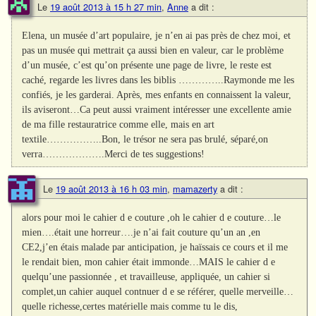
Le
19 août 2013 à 15 h 27 min
,
Anne
a dit :
Elena, un musée d’art populaire, je n’en ai pas près de chez moi, et
pas un musée qui mettrait ça aussi bien en valeur, car le problème
d’un musée, c’est qu’on présente une page de livre, le reste est
caché, regarde les livres dans les biblis …………..Raymonde me les
confiés, je les garderai. Après, mes enfants en connaissent la valeur,
ils aviseront…Ca peut aussi vraiment intéresser une excellente amie
de ma fille restauratrice comme elle, mais en art
textile……………..Bon, le trésor ne sera pas brulé, séparé,on
verra……………….Merci de tes suggestions!
Le
19 août 2013 à 16 h 03 min
,
mamazerty
a dit :
alors pour moi le cahier d e couture ,oh le cahier d e couture…le
mien….était une horreur….je n’ai fait couture qu’un an ,en
CE2,j’en étais malade par anticipation, je haïssais ce cours et il me
le rendait bien, mon cahier était immonde…MAIS le cahier d e
quelqu’une passionnée , et travailleuse, appliquée, un cahier si
complet,un cahier auquel contnuer d e se référer, quelle merveille…
quelle richesse,certes matérielle mais comme tu le dis,