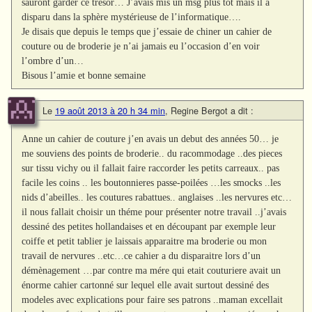
sauront garder ce trésor… J’avais mis un msg plus tôt mais il a
disparu dans la sphère mystérieuse de l’informatique….
Je disais que depuis le temps que j’essaie de chiner un cahier de
couture ou de broderie je n’ai jamais eu l’occasion d’en voir
l’ombre d’un…
Bisous l’amie et bonne semaine
Le
19 août 2013 à 20 h 34 min
,
Regine Bergot
a dit :
Anne un cahier de couture j’en avais un debut des années 50… je
me souviens des points de broderie.. du racommodage ..des pieces
sur tissu vichy ou il fallait faire raccorder les petits carreaux.. pas
facile les coins .. les boutonnieres passe-poilées …les smocks ..les
nids d’abeilles.. les coutures rabattues.. anglaises ..les nervures etc…
il nous fallait choisir un théme pour présenter notre travail ..j’avais
dessiné des petites hollandaises et en découpant par exemple leur
coiffe et petit tablier je laissais apparaitre ma broderie ou mon
travail de nervures ..etc…ce cahier a du disparaitre lors d’un
démènagement …par contre ma mére qui etait couturiere avait un
énorme cahier cartonné sur lequel elle avait surtout dessiné des
modeles avec explications pour faire ses patrons ..maman excellait