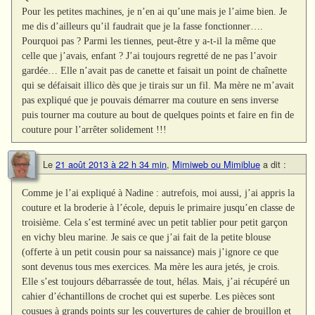
Pour les petites machines, je n’en ai qu’une mais je l’aime bien. Je
me dis d’ailleurs qu’il faudrait que je la fasse fonctionner….
Pourquoi pas ? Parmi les tiennes, peut-être y a-t-il la même que
celle que j’avais, enfant ? J’ai toujours regretté de ne pas l’avoir
gardée… Elle n’avait pas de canette et faisait un point de chaînette
qui se défaisait illico dès que je tirais sur un fil. Ma mère ne m’avait
pas expliqué que je pouvais démarrer ma couture en sens inverse
puis tourner ma couture au bout de quelques points et faire en fin de
couture pour l’arrêter solidement !!!
Le
21 août 2013 à 22 h 34 min
,
Mimiweb ou Mimiblue
a dit :
Comme je l’ai expliqué à Nadine : autrefois, moi aussi, j’ai appris la
couture et la broderie à l’école, depuis le primaire jusqu’en classe de
troisième. Cela s’est terminé avec un petit tablier pour petit garçon
en vichy bleu marine. Je sais ce que j’ai fait de la petite blouse
(offerte à un petit cousin pour sa naissance) mais j’ignore ce que
sont devenus tous mes exercices. Ma mère les aura jetés, je crois.
Elle s’est toujours débarrassée de tout, hélas. Mais, j’ai récupéré un
cahier d’échantillons de crochet qui est superbe. Les pièces sont
cousues à grands points sur les couvertures de cahier de brouillon et