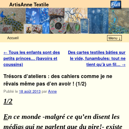
ArtisAnne Textile
Accueil
Menu ↓
Skip to primary content
Aller au contenu secondaire
Navigation des articles
←
Tous les enfants sont des
Des cartes textiles bâties sur
petits princes… (bavoirs et
le vide, funambules: tout ne
coussins)
tient qu’à un fil…
→
Trésors d’ateliers : des cahiers comme je ne
rêvais même pas d’en avoir ! (1/2)
Publié le
18 août 2013
par
Anne
1/2
E
n ce monde -malgré ce qu’en disent les
médias qui ne parlent que du pire!- existe