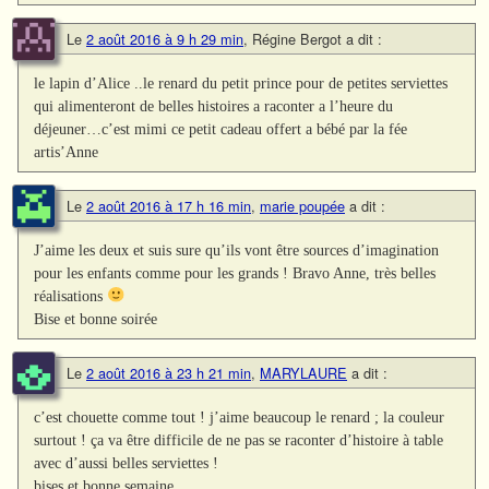
Le
2 août 2016 à 9 h 29 min
,
Régine Bergot
a dit :
le lapin d’Alice ..le renard du petit prince pour de petites serviettes
qui alimenteront de belles histoires a raconter a l’heure du
déjeuner…c’est mimi ce petit cadeau offert a bébé par la fée
artis’Anne
Le
2 août 2016 à 17 h 16 min
,
marie poupée
a dit :
J’aime les deux et suis sure qu’ils vont être sources d’imagination
pour les enfants comme pour les grands ! Bravo Anne, très belles
réalisations
Bise et bonne soirée
Le
2 août 2016 à 23 h 21 min
,
MARYLAURE
a dit :
c’est chouette comme tout ! j’aime beaucoup le renard ; la couleur
surtout ! ça va être difficile de ne pas se raconter d’histoire à table
avec d’aussi belles serviettes !
bises et bonne semaine