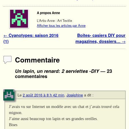
A propos Anne
L'Artis-Anne : Art Textile
Afficher tous les articles par Anne
Navigation des articles
←
Cyanotypes: saison 2016
Boites- casiers DIY pour
(1)
magazines, dossiers…
→
Commentaire
Un lapin, un renard: 2 serviettes -DIY
— 23
commentaires
Le
2 août 2016 à 8 h 42 min
,
Joséphine
a dit :
J’avais vu sur Internet un modèle avec un chat et j’avais trouvé cela
mignon.
J’aime aussi beaucoup ton lapin et ses grandes oreilles.
Bises