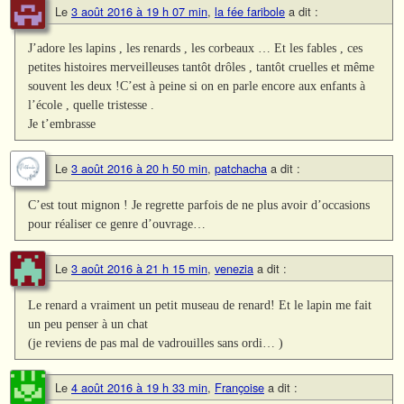
Le
3 août 2016 à 19 h 07 min
,
la fée faribole
a dit :
J’adore les lapins , les renards , les corbeaux … Et les fables , ces
petites histoires merveilleuses tantôt drôles , tantôt cruelles et même
souvent les deux !C’est à peine si on en parle encore aux enfants à
l’école , quelle tristesse .
Je t’embrasse
Le
3 août 2016 à 20 h 50 min
,
patchacha
a dit :
C’est tout mignon ! Je regrette parfois de ne plus avoir d’occasions
pour réaliser ce genre d’ouvrage…
Le
3 août 2016 à 21 h 15 min
,
venezia
a dit :
Le renard a vraiment un petit museau de renard! Et le lapin me fait
un peu penser à un chat
(je reviens de pas mal de vadrouilles sans ordi… )
Le
4 août 2016 à 19 h 33 min
,
Françoise
a dit :