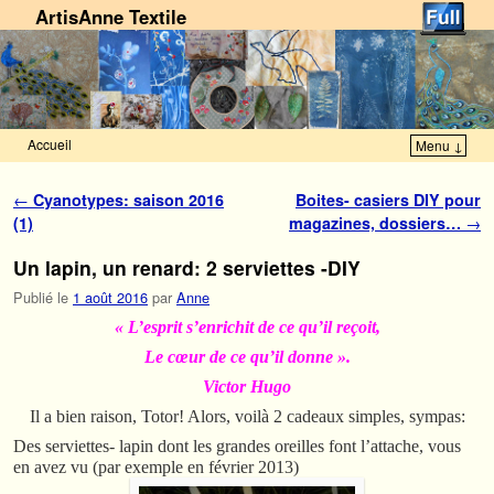
ArtisAnne Textile
Accueil
Menu ↓
Skip to primary content
Aller au contenu secondaire
Navigation des articles
←
Cyanotypes: saison 2016
Boites- casiers DIY pour
(1)
magazines, dossiers…
→
Un lapin, un renard: 2 serviettes -DIY
Publié le
1 août 2016
par
Anne
« L’esprit s’enrichit de ce qu’il reçoit,
Le cœur de ce qu’il donne ».
Victor Hugo
Il a bien raison, Totor! Alors, voilà 2 cadeaux simples, sympas:
Des serviettes- lapin dont les grandes oreilles font l’attache, vous
en avez vu (par exemple en février 2013)