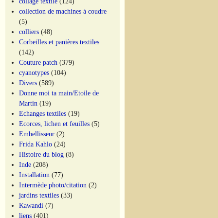
collage textile
(124)
collection de machines à coudre
(5)
colliers
(48)
Corbeilles et panières textiles
(142)
Couture patch
(379)
cyanotypes
(104)
Divers
(589)
Donne moi ta main/Etoile de
Martin
(19)
Echanges textiles
(19)
Ecorces, lichen et feuilles
(5)
Embellisseur
(2)
Frida Kahlo
(24)
Histoire du blog
(8)
Inde
(208)
Installation
(77)
Intermède photo/citation
(2)
jardins textiles
(33)
Kawandi
(7)
liens
(401)