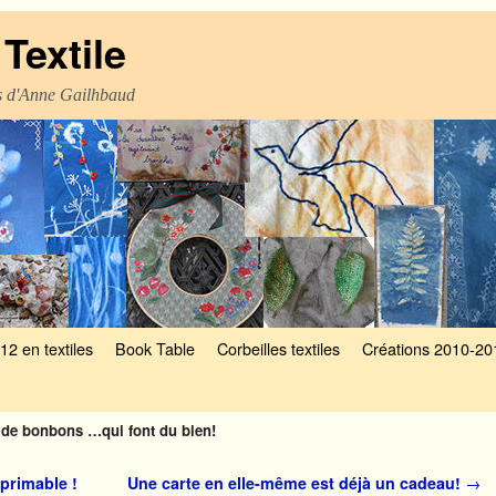
Textile
es d'Anne Gailhbaud
12 en textiles
Book Table
Corbeilles textiles
Créations 2010-20
 de bonbons …qui font du bien!
primable !
Une carte en elle-même est déjà un cadeau!
→