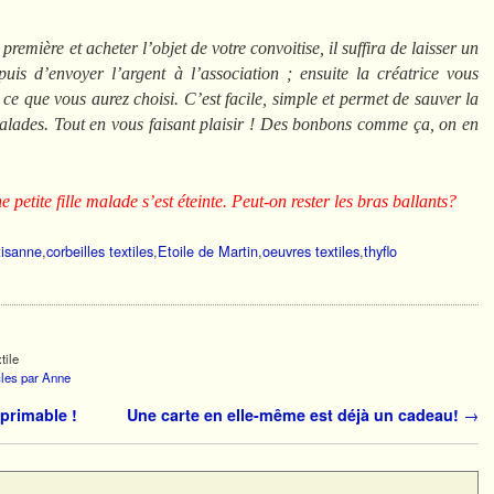
première et acheter l’objet de votre convoitise, il suffira de laisser un
puis d’envoyer l’argent à l’association ; ensuite la créatrice vous
 ce que vous aurez choisi. C’est facile, simple et permet de sauver la
malades. Tout en vous faisant plaisir ! Des bonbons comme ça, on en
 petite fille malade s’est éteinte. Peut-on rester les bras ballants?
tisanne
,
corbeilles textiles
,
Etoile de Martin
,
oeuvres textiles
,
thyflo
tile
icles par Anne
primable !
Une carte en elle-même est déjà un cadeau!
→