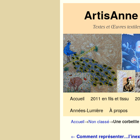
ArtisAnne 
Textes et Œuvres textil
Skip to primary content
Aller au contenu secondaire
Accueil
2011 en fils et tissu
20
Années-Lumière
À propos
Accueil
→
Non classé
→
Une corbeille
Navigation des articles
←
Comment représenter…l’inex