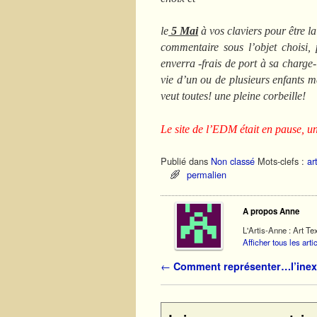
le
5 Mai
à vos claviers pour être la 
commentaire sous l’objet choisi, 
enverra -frais de port à sa charge-
vie d’un ou de plusieurs enfants 
veut toutes! une pleine corbeille!
Le site de l’EDM était en pause, une
Publié dans
Non classé
Mots-clefs :
ar
permalien
A propos Anne
L'Artis-Anne : Art Tex
Afficher tous les art
Navigation des articles
←
Comment représenter…l’inex