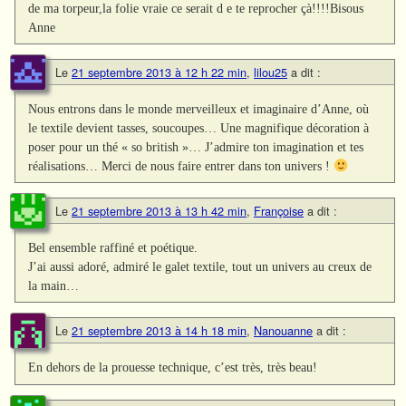
de ma torpeur,la folie vraie ce serait d e te reprocher çà!!!!Bisous
Anne
Le
21 septembre 2013 à 12 h 22 min
,
lilou25
a dit :
Nous entrons dans le monde merveilleux et imaginaire d’Anne, où
le textile devient tasses, soucoupes… Une magnifique décoration à
poser pour un thé « so british »… J’admire ton imagination et tes
réalisations… Merci de nous faire entrer dans ton univers !
Le
21 septembre 2013 à 13 h 42 min
,
Françoise
a dit :
Bel ensemble raffiné et poétique.
J’ai aussi adoré, admiré le galet textile, tout un univers au creux de
la main…
Le
21 septembre 2013 à 14 h 18 min
,
Nanouanne
a dit :
En dehors de la prouesse technique, c’est très, très beau!