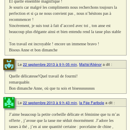
Et quelle ensemble magnifique !
Je souris car malgré les compliments nous recherchons toujours la
perfection et si ça ne nous convient pas , nous n’hésitons pas à
recommencer !
Sincèrement, je suis tout à fait d’accord avec toi , ton anse est
beaucoup plus élégante ainsi et bien entendu rend la tasse plus stable
.
Ton travail est incroyable ! encore un immense bravo !
Bisous Anne et bon dimanche
Le
22 septembre 2013 à 9 h 05 min
,
Maïté/Aliénor
a dit :
Quelle délicatesse!Quel travail de fourmi!
remarquable.
Bon dimanche Anne, où que tu sois et bisesssssssssss
Le
22 septembre 2013 à 9 h 43 min
,
la Fée Faribole
a dit :
J’aime beaucoup la petite corbeille délicate et féminine que tu m’as
offerte , j’avoue que la tasse me séduit énormément .J’adore les
tasses à thé , j’en ai une quantité certaine : porcelaine de chine ,