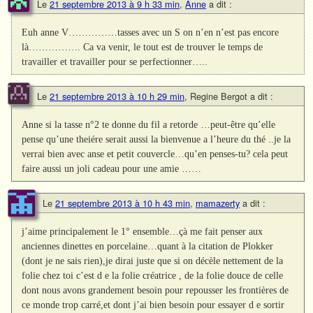
Le
21 septembre 2013 à 9 h 33 min
,
Anne
a dit :
Euh anne V……………tasses avec un S on n’en n’est pas encore
là……………. Ca va venir, le tout est de trouver le temps de
travailler et travailler pour se perfectionner…..
Le
21 septembre 2013 à 10 h 29 min
,
Regine Bergot
a dit :
Anne si la tasse n°2 te donne du fil a retorde …peut-être qu’elle
pense qu’une theiére serait aussi la bienvenue a l’heure du thé ..je la
verrai bien avec anse et petit couvercle…qu’en penses-tu? cela peut
faire aussi un joli cadeau pour une amie ……
Le
21 septembre 2013 à 10 h 43 min
,
mamazerty
a dit :
j’aime principalement le 1° ensemble…çà me fait penser aux
anciennes dinettes en porcelaine…quant à la citation de Plokker
(dont je ne sais rien),je dirai juste que si on décèle nettement de la
folie chez toi c’est d e la folie créatrice , de la folie douce de celle
dont nous avons grandement besoin pour repousser les frontières de
ce monde trop carré,et dont j’ai bien besoin pour essayer d e sortir