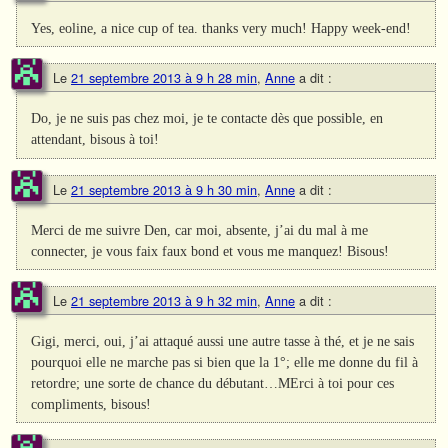
Yes, eoline, a nice cup of tea. thanks very much! Happy week-end!
Le
21 septembre 2013 à 9 h 28 min
,
Anne
a dit :
Do, je ne suis pas chez moi, je te contacte dès que possible, en
attendant, bisous à toi!
Le
21 septembre 2013 à 9 h 30 min
,
Anne
a dit :
Merci de me suivre Den, car moi, absente, j’ai du mal à me
connecter, je vous faix faux bond et vous me manquez! Bisous!
Le
21 septembre 2013 à 9 h 32 min
,
Anne
a dit :
Gigi, merci, oui, j’ai attaqué aussi une autre tasse à thé, et je ne sais
pourquoi elle ne marche pas si bien que la 1°; elle me donne du fil à
retordre; une sorte de chance du débutant…MErci à toi pour ces
compliments, bisous!