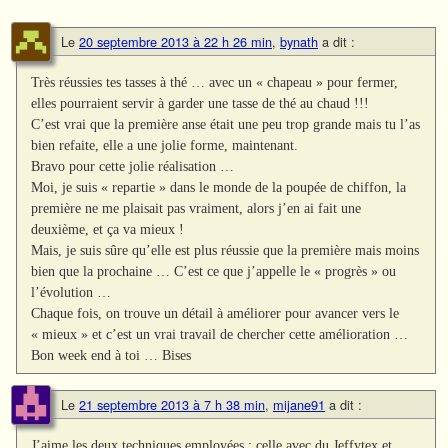
Le
20 septembre 2013 à 22 h 26 min
,
bynath
a dit :
Très réussies tes tasses à thé … avec un « chapeau » pour fermer,
elles pourraient servir à garder une tasse de thé au chaud !!!
C’est vrai que la première anse était une peu trop grande mais tu l’as
bien refaite, elle a une jolie forme, maintenant.
Bravo pour cette jolie réalisation …
Moi, je suis « repartie » dans le monde de la poupée de chiffon, la
première ne me plaisait pas vraiment, alors j’en ai fait une
deuxième, et ça va mieux !
Mais, je suis sûre qu’elle est plus réussie que la première mais moins
bien que la prochaine … C’est ce que j’appelle le « progrès » ou
l’évolution …
Chaque fois, on trouve un détail à améliorer pour avancer vers le
« mieux » et c’est un vrai travail de chercher cette amélioration …
Bon week end à toi … Bises
Le
21 septembre 2013 à 7 h 38 min
,
mijane91
a dit :
J’aime les deux techniques employées : celle avec du Jeffytex et