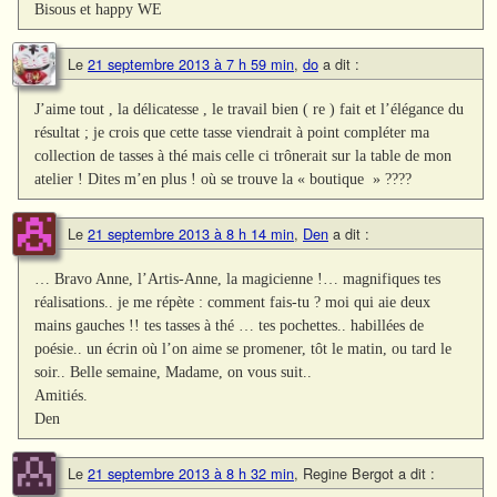
Bisous et happy WE
Le
21 septembre 2013 à 7 h 59 min
,
do
a dit :
J’aime tout , la délicatesse , le travail bien ( re ) fait et l’élégance du
résultat ; je crois que cette tasse viendrait à point compléter ma
collection de tasses à thé mais celle ci trônerait sur la table de mon
atelier ! Dites m’en plus ! où se trouve la « boutique » ????
Le
21 septembre 2013 à 8 h 14 min
,
Den
a dit :
… Bravo Anne, l’Artis-Anne, la magicienne !… magnifiques tes
réalisations.. je me répète : comment fais-tu ? moi qui aie deux
mains gauches !! tes tasses à thé … tes pochettes.. habillées de
poésie.. un écrin où l’on aime se promener, tôt le matin, ou tard le
soir.. Belle semaine, Madame, on vous suit..
Amitiés.
Den
Le
21 septembre 2013 à 8 h 32 min
,
Regine Bergot
a dit :