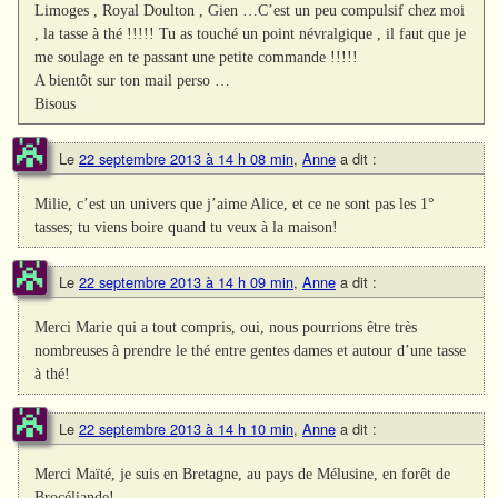
Limoges , Royal Doulton , Gien …C’est un peu compulsif chez moi
, la tasse à thé !!!!! Tu as touché un point névralgique , il faut que je
me soulage en te passant une petite commande !!!!!
A bientôt sur ton mail perso …
Bisous
Le
22 septembre 2013 à 14 h 08 min
,
Anne
a dit :
Milie, c’est un univers que j’aime Alice, et ce ne sont pas les 1°
tasses; tu viens boire quand tu veux à la maison!
Le
22 septembre 2013 à 14 h 09 min
,
Anne
a dit :
Merci Marie qui a tout compris, oui, nous pourrions être très
nombreuses à prendre le thé entre gentes dames et autour d’une tasse
à thé!
Le
22 septembre 2013 à 14 h 10 min
,
Anne
a dit :
Merci Maïté, je suis en Bretagne, au pays de Mélusine, en forêt de
Brocéliande!