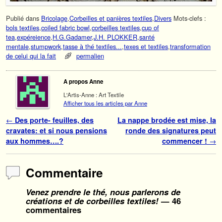
Publié dans
Bricolage
,
Corbeilles et panières textiles
,
Divers
Mots-clefs :
bols textiles
,
coiled fabric bowl
,
corbeilles textiles
,
cup of
tea
,
expéreience
,
H.G.Gadamer
,
J.H. PLOKKER
,
santé
mentale
,
stumpwork
,
tasse à thé textiles...
,
texes et textiles
,
transformation
de celui qui la fait
permalien
A propos Anne
L'Artis-Anne : Art Textile
Afficher tous les articles par Anne
Navigation des articles
←
Des porte- feuilles, des
La nappe brodée est mise, la
cravates: et si nous pensions
ronde des signatures peut
aux hommes….?
commencer !
→
Commentaire
Venez prendre le thé, nous parlerons de
créations et de corbeilles textiles!
— 46
commentaires