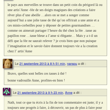
le pays aux merveilles se trouve dans un petit coin du périgord là ou
une artis’Anne -fée de ses doigts magiques des créations a faire
rêver plus d’une abeille …alors on se met a songer comme
aujourd’hui a une jolie tasse de thé qu’on offrirait a une amie et a
ces minis-corbeilles pour y déposer de petites gourmandises …
comme on aimerait partager l’heure du thé chez la fée ..tasse au
papillon rose …tasse bleue a l’anse si élègante… Mais y a t-il un
défi que la fée ne saurait relever ? je crois bien que non puisque
l’imagination et le savoir-faire donnent toujours vie a la creation
chez l’ artis’Anne
Le
21 septembre 2013 à 8 h 51 min
,
nansou
a dit :
Bravo, quelles sont belles ces tasses à thé !
bonne vadrouille Anne, profites-en bien !
Le
21 septembre 2013 à 9 h 23 min
,
Anne
a dit :
Nath, tout ce que tu écris à la fin de ton commentaire est juste; il y a
toujours une progrès à faire, à découvrir, un pas de plus à faire pour