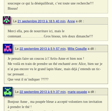
soucoupe ce qui la déséquilibrait, c’est toute une recherche!!!
Bisous!
Le
21 septembre 2013 à 18 h 40 min
,
Anne
a dit :
Merci ella, peu de nourriture ici, mais le
contenant………………..Gros bisous, très doux dimanche!!!
Le
22 septembre 2013 à 5 h 57 min
,
Milie Coquille
a dit :
Je pensais faire un coucou à l’Artis-Anne et bien non !
Me voilà en train de prendre un thé enchanté avec Alice, bien sur je
n’ai pas encore vu le grand lapin blanc, mais déjà j’entends un tic-
tac pressant….
Que veut il m’indiquer ?????
Le
22 septembre 2013 à 6 h 37 min
,
marie poupée
a dit :
Bonjour Anne , ma poupée bleue a accepté volontiers ton invitation
à prendre le thé !