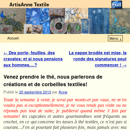
ArtisAnne Textile
Accueil
Menu ↓
Skip to primary content
Aller au contenu secondaire
Navigation des articles
←
Des porte- feuilles, des
La nappe brodée est mise, la
cravates: et si nous pensions
ronde des signatures peut
aux hommes….?
commencer !
→
Venez prendre le thé, nous parlerons de
créations et de corbeilles textiles!
Publié le
20 septembre 2013
par
Anne
Toute la semaine à venir, je serai par monts-et par vaux, ne m’en
voulez pas si exceptionnellement, je ne vous rends pas visite ou ne
réponds pas tout de suite; je publierai quand même 3 fois par
semaine!
les cupcakes et autres gourmandises sont fréquents au
crochet, en ce qui concerne les tasses à thé textiles, ce n’est pas si
courant…J’en ai pourtant fait plusieurs fois, mais jamais avec ma