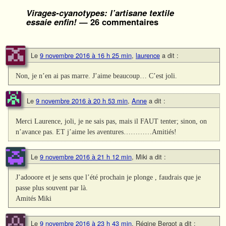
Virages-cyanotypes: l’artisane textile
essaie enfin!
— 26 commentaires
Le
9 novembre 2016 à 16 h 25 min
,
laurence
a dit :
Non, je n’en ai pas marre. J’aime beaucoup… C’est joli.
Le
9 novembre 2016 à 20 h 53 min
,
Anne
a dit :
Merci Laurence, joli, je ne sais pas, mais il FAUT tenter; sinon, on
n’avance pas. ET j’aime les aventures…………Amitiés!
Le
9 novembre 2016 à 21 h 12 min
,
Miki
a dit :
J’adooore et je sens que l’été prochain je plonge , faudrais que je
passe plus souvent par là.
Amités Miki
Le
9 novembre 2016 à 23 h 43 min
,
Régine Bergot
a dit :