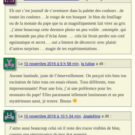
Eh oui c’est jouissif de s’aventurer dans la palette des couleurs ..de
toutes les couleurs …le rouge de ton bouquet .le bleu du feuillage
ou de la monaie du pape que tu as magnifiquement fait virer au gris
..j’aime beaucoup cette derniere photo un peu voilée ..estompée..qui
ne demande pas plus d’éclat Anne …. cela lui ferait perdre son coté
egnimatique et secret…..oui a bientot de découvrir avec plaisir
d’autres surprises ….magie de tes expérimentations .
Le
10 novembre 2016 à 9 h 58 min
,
la tulipe
a dit :
Aucune lassitude, juste de l’émerveillement. On perçoit très bien ton
excitation de faire tous ces essais réussis. Tous différents, tous
impressionnants! Pour une fois, j’ai une préférence pour les
monnaies du pape! Elles paraisssent tellement lumineuses et un peu
mystérieuses aussi, je trouve. Bisous
Le
10 novembre 2016 à 10 h 34 min
,
Joséphine
a dit :
J’aime aussi beaucoup celui où il reste des traces visibles de bleu,
comme une réminiscence de leur état premier.