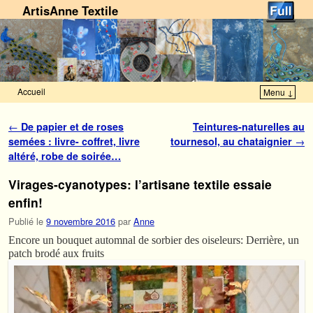
ArtisAnne Textile
Accueil
Menu ↓
Skip to primary content
Aller au contenu secondaire
Navigation des articles
←
De papier et de roses
Teintures-naturelles au
semées : livre- coffret, livre
tournesol, au chataignier
→
altéré, robe de soirée…
Virages-cyanotypes: l’artisane textile essaie
enfin!
Publié le
9 novembre 2016
par
Anne
Encore un bouquet automnal de sorbier des oiseleurs: Derrière, un
patch brodé aux fruits