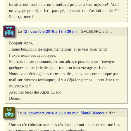
lunaires oui, sont dans un brouillard propice à leur mystère!! Voilà
un voyage gratuit, offert, partagé; toi aussi, tu m’as fait du bien!!!
Pour ça, merci!
Le
12 novembre 2016 à 18 h 39 min
,
GREGOIRE
a dit :
Bonjour Anne,
J’aime beaucoup tes expérimentations, et je vais aussi tenter
l’expérience des cyanotypes.
Pourrais-tu me communiquer ton adresse postale pour t’envoyer
quelques petites bricoles pour ton prochain voyage en Inde.
Nous avons échangé des cartes textiles, et avions communiqué par
mail sur diverses techniques, il y a déjà longtemps… peut-être t’en
souviens-tu ?
Avec des bises des Alpes du sud
Denise
Le
12 novembre 2016 à 20 h 39 min
,
Maïté/ Alienor
a dit :
Une sacrée chimiste avec des résultats qui ont tous leur charme.Les
spectatrices ne se lassent pas et en redemandent.