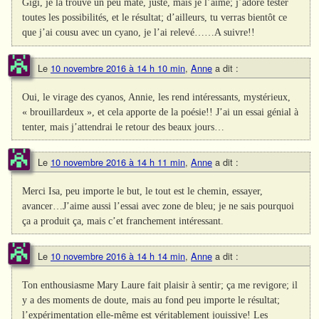
Gigi, je la trouve un peu mate, juste, mais je l’aime; j’adore tester
toutes les possibilités, et le résultat; d’ailleurs, tu verras bientôt ce
que j’ai cousu avec un cyano, je l’ai relevé……A suivre!!
Le
10 novembre 2016 à 14 h 10 min
,
Anne
a dit :
Oui, le virage des cyanos, Annie, les rend intéressants, mystérieux,
« brouillardeux », et cela apporte de la poésie!! J’ai un essai génial à
tenter, mais j’attendrai le retour des beaux jours…
Le
10 novembre 2016 à 14 h 11 min
,
Anne
a dit :
Merci Isa, peu importe le but, le tout est le chemin, essayer,
avancer…J’aime aussi l’essai avec zone de bleu; je ne sais pourquoi
ça a produit ça, mais c’et franchement intéressant.
Le
10 novembre 2016 à 14 h 14 min
,
Anne
a dit :
Ton enthousiasme Mary Laure fait plaisir à sentir; ça me revigore; il
y a des moments de doute, mais au fond peu importe le résultat;
l’expérimentation elle-même est véritablement jouissive! Les