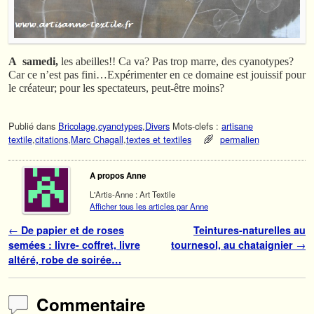
A samedi,
les abeilles!! Ca va? Pas trop marre, des cyanotypes?
Car ce n’est pas fini…Expérimenter en ce domaine est jouissif pour
le créateur; pour les spectateurs, peut-être moins?
Publié dans
Bricolage
,
cyanotypes
,
Divers
Mots-clefs :
artisane
textile
,
citations
,
Marc Chagall
,
textes et textiles
permalien
A propos Anne
L'Artis-Anne : Art Textile
Afficher tous les articles par Anne
Navigation des articles
←
De papier et de roses
Teintures-naturelles au
semées : livre- coffret, livre
tournesol, au chataignier
→
altéré, robe de soirée…
Commentaire