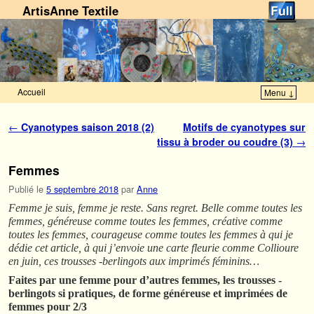
ArtisAnne Textile
Accueil
Menu ↓
Skip to primary content
Aller au contenu secondaire
Navigation des articles
←
Cyanotypes saison 2018 (2)
Motifs de cyanotypes sur
tissu à broder ou coudre (3)
→
Femmes
Publié le
5 septembre 2018
par
Anne
Femme je suis, femme je reste. Sans regret. Belle comme toutes les
femmes, généreuse comme toutes les femmes, créative comme
toutes les femmes, courageuse comme toutes les femmes à qui je
dédie cet article, à qui j’envoie une carte fleurie comme Collioure
en juin, ces trousses -berlingots aux imprimés féminins…
Faites par une femme pour d’autres femmes, les trousses -
berlingots si pratiques, de forme généreuse et imprimées de
femmes pour 2/3