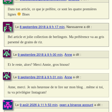
Dans ton article, ce que je préfère, ce sont les quatre premières
lignes
Bises
Le
8 septembre 2018 à 9 h 17 min
,
Nanouanne
a dit :
Bel article et jolie collection de berlingots. Ma préférence va au gris
parsemé de grains de riz.
Le
9 septembre 2018 à 9 h 00 min
,
Anne
a dit :
Et le reste, alors? Merci Annie, gros bisous!
Le
9 septembre 2018 à 9 h 01 min
,
Anne
a dit :
Anne, merci. Je suis heureuse de te lire sur mon blog…même si toi,
tu va privilégier Instagram!
Le
9 août 2026 à 11 h 53 min
,
open a binance account
a dit :