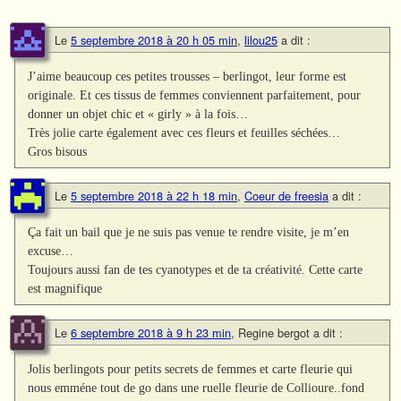
Le
5 septembre 2018 à 20 h 05 min
,
lilou25
a dit :
J’aime beaucoup ces petites trousses – berlingot, leur forme est
originale. Et ces tissus de femmes conviennent parfaitement, pour
donner un objet chic et « girly » à la fois…
Très jolie carte également avec ces fleurs et feuilles séchées…
Gros bisous
Le
5 septembre 2018 à 22 h 18 min
,
Coeur de freesia
a dit :
Ça fait un bail que je ne suis pas venue te rendre visite, je m’en
excuse…
Toujours aussi fan de tes cyanotypes et de ta créativité. Cette carte
est magnifique
Le
6 septembre 2018 à 9 h 23 min
,
Regine bergot
a dit :
Jolis berlingots pour petits secrets de femmes et carte fleurie qui
nous emméne tout de go dans une ruelle fleurie de Collioure..fond