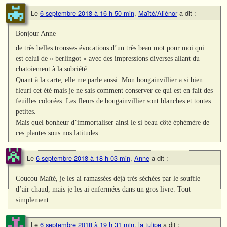
Le
6 septembre 2018 à 16 h 50 min
,
Maïté/Aliénor
a dit :
Bonjour Anne
de très belles trousses évocations d’un très beau mot pour moi qui
est celui de « berlingot » avec des impressions diverses allant du
chatoiement à la sobriété.
Quant à la carte, elle me parle aussi. Mon bougainvillier a si bien
fleuri cet été mais je ne sais comment conserver ce qui est en fait des
feuilles colorées. Les fleurs de bougainvillier sont blanches et toutes
petites.
Mais quel bonheur d’immortaliser ainsi le si beau côté éphémère de
ces plantes sous nos latitudes.
Le
6 septembre 2018 à 18 h 03 min
,
Anne
a dit :
Coucou Maïté, je les ai ramassées déjà très séchées par le souffle
d’air chaud, mais je les ai enfermées dans un gros livre. Tout
simplement.
Le
6 septembre 2018 à 19 h 31 min
,
la tulipe
a dit :