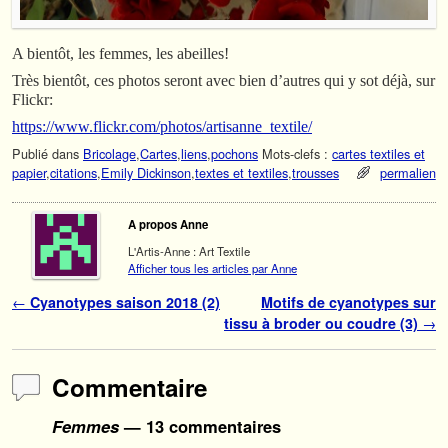
A bientôt, les femmes, les abeilles!
Très bientôt, ces photos seront avec bien d’autres qui y sot déjà, sur
Flickr:
https://www.flickr.com/photos/artisanne_textile/
Publié dans
Bricolage
,
Cartes
,
liens
,
pochons
Mots-clefs :
cartes textiles et
papier
,
citations
,
Emily Dickinson
,
textes et textiles
,
trousses
permalien
A propos Anne
L'Artis-Anne : Art Textile
Afficher tous les articles par Anne
Navigation des articles
←
Cyanotypes saison 2018 (2)
Motifs de cyanotypes sur
tissu à broder ou coudre (3)
→
Commentaire
Femmes
— 13 commentaires