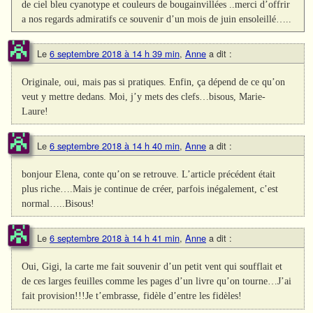
de ciel bleu cyanotype et couleurs de bougainvillées ..merci d’offrir
a nos regards admiratifs ce souvenir d’un mois de juin ensoleillé…..
Le
6 septembre 2018 à 14 h 39 min
,
Anne
a dit :
Originale, oui, mais pas si pratiques. Enfin, ça dépend de ce qu’on
veut y mettre dedans. Moi, j’y mets des clefs…bisous, Marie-
Laure!
Le
6 septembre 2018 à 14 h 40 min
,
Anne
a dit :
bonjour Elena, conte qu’on se retrouve. L’article précédent était
plus riche….Mais je continue de créer, parfois inégalement, c’est
normal…..Bisous!
Le
6 septembre 2018 à 14 h 41 min
,
Anne
a dit :
Oui, Gigi, la carte me fait souvenir d’un petit vent qui soufflait et
de ces larges feuilles comme les pages d’un livre qu’on tourne…J’ai
fait provision!!!Je t’embrasse, fidèle d’entre les fidèles!