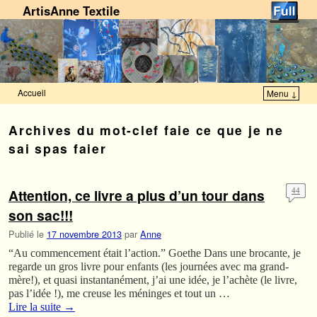
ArtisAnne Textile
Accueil
Menu ↓
Skip to primary content
Aller au contenu secondaire
Archives du mot-clef
faie ce que je ne
sai spas faier
Attention, ce livre a plus d’un tour dans
44
son sac!!!
Publié le
17 novembre 2013
par
Anne
“Au commencement était l’action.” Goethe Dans une brocante, je
regarde un gros livre pour enfants (les journées avec ma grand-
mère!), et quasi instantanément, j’ai une idée, je l’achète (le livre,
pas l’idée !), me creuse les méninges et tout un …
Lire la suite
→