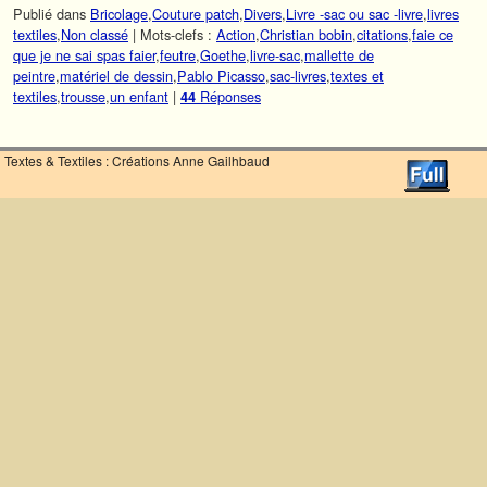
Publié dans
Bricolage
,
Couture patch
,
Divers
,
Livre -sac ou sac -livre
,
livres
textiles
,
Non classé
|
Mots-clefs :
Action
,
Christian bobin
,
citations
,
faie ce
que je ne sai spas faier
,
feutre
,
Goethe
,
livre-sac
,
mallette de
peintre
,
matériel de dessin
,
Pablo Picasso
,
sac-livres
,
textes et
textiles
,
trousse
,
un enfant
|
Réponses
44
Textes & Textiles : Créations Anne Gailhbaud