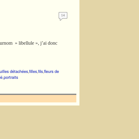
14
surnom » libellule », j’ai donc
uilles détachées
,
filles
,
fils
,
fleurs de
dé
,
portraits