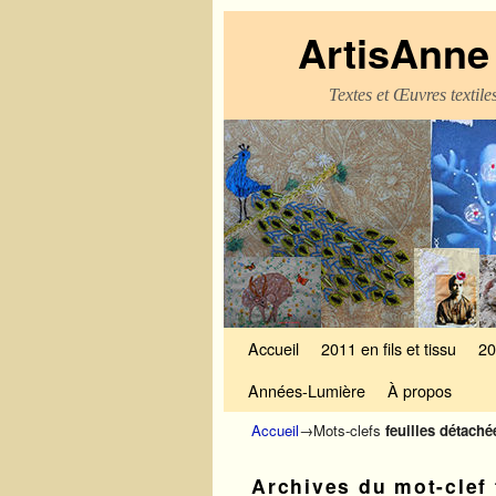
ArtisAnne 
Textes et Œuvres textil
Skip to primary content
Aller au contenu secondaire
Accueil
2011 en fils et tissu
20
Années-Lumière
À propos
Accueil
→Mots-clefs
feuilles détaché
Archives du mot-clef