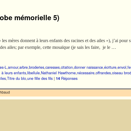
 robe mémorielle 5)
les mères donnent à leurs enfants des racines et des ailes »), j’ai pour 
 des ailes; par exemple, cette mosaïque (je sais les faire, je le …
les-L
,
amour
,
arbre
,
broderies
,
caresses
,
citation
,
donner naissance
,
écriture
,
envol
,
fe
à leurs enfants
,
libellule
,
Nathaniel Hawthorne
,
nécessaire
,
offrandes
,
oiseau bro
iles
,
Titre du blo
,
une fille des fils
|
Réponses
14
ilhbaud