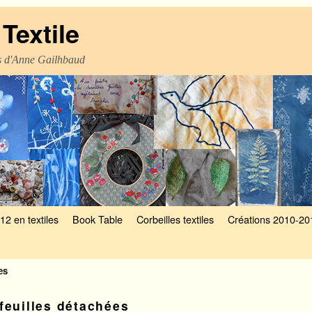
Textile
es d'Anne Gailhbaud
12 en textiles
Book Table
Corbeilles textiles
Créations 2010-20
es
feuilles détachées