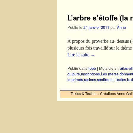
L’arbre s’étoffe (la
Publié le
24 janvier 2011
par
Anne
A propos du proverbe au- dessus (« 
plusieurs fois travaillé sur le thème
Lire la suite
→
Publié dans
robe
|
Mots-clefs :
ailes-el
guipure
,
inscriptions
,
Les mères donnent 
imprimés
,
racines
,
sentiment
,
Textes
,
text
Textes & Textiles : Créations Anne Ga