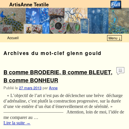
ArtisAnne Textile
Accueil
Menu ↓
Skip to primary content
Aller au contenu secondaire
Archives du mot-clef
glenn gould
B comme BRODERIE, B comme BLEUET,
55
B comme BONHEUR
Publié le
27 mars 2013
par
Anne
« L’objectif de l’art n’est pas de déclencher une brève décharge
d’adrénaline, c’est plutôt la construction progressive, sur la durée
d’une vie entière d’un état d’émerveillement et de sérénité. »
————————————— Attention, loin de moi, l’idée de
me comparer au …
Lire la suite
→