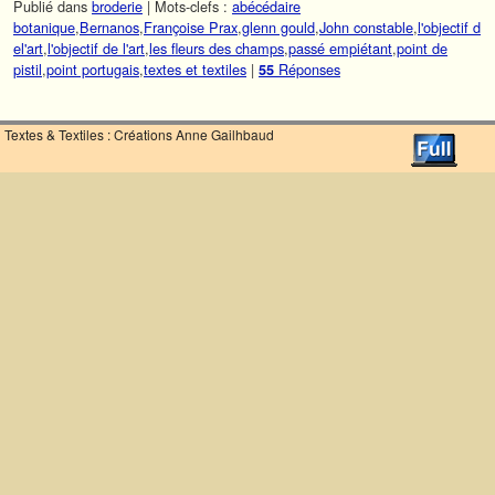
Publié dans
broderie
|
Mots-clefs :
abécédaire
botanique
,
Bernanos
,
Françoise Prax
,
glenn gould
,
John constable
,
l'objectif d
el'art
,
l'objectif de l'art
,
les fleurs des champs
,
passé empiétant
,
point de
pistil
,
point portugais
,
textes et textiles
|
Réponses
55
Textes & Textiles : Créations Anne Gailhbaud