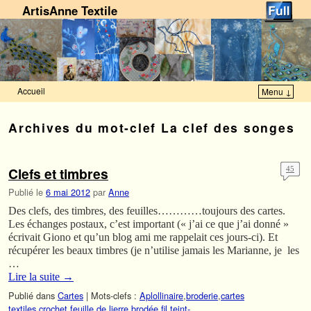
ArtisAnne Textile
Accueil
Menu ↓
Skip to primary content
Aller au contenu secondaire
Archives du mot-clef
La clef des songes
Clefs et timbres
45
Publié le
6 mai 2012
par
Anne
Des clefs, des timbres, des feuilles…………toujours des cartes.
Les échanges postaux, c’est important (« j’ai ce que j’ai donné »
écrivait Giono et qu’un blog ami me rappelait ces jours-ci). Et
récupérer les beaux timbres (je n’utilise jamais les Marianne, je les
…
Lire la suite
→
Publié dans
Cartes
|
Mots-clefs :
Aplollinaire
,
broderie
,
cartes
textiles
,
crochet
,
feuille de lierre brodée
,
fil teint-