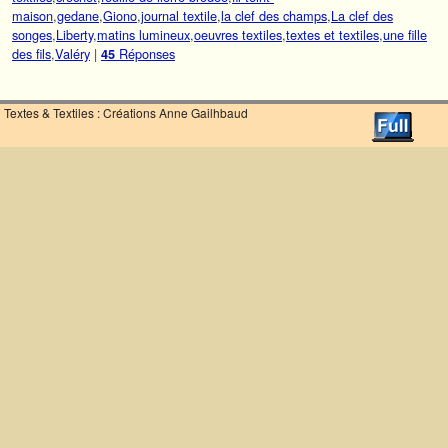
maison
,
gedane
,
Giono
,
journal textile
,
la clef des champs
,
La clef des
songes
,
Liberty
,
matins lumineux
,
oeuvres textiles
,
textes et textiles
,
une fille
des fils
,
Valéry
|
Réponses
45
Textes & Textiles : Créations Anne Gailhbaud