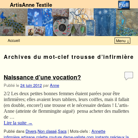
ArtisAnne Textile
Accueil
Menu ↓
Skip to primary content
Aller au contenu secondaire
Archives du mot-clef
trousse d’infirmière
Naissance d’une vocation?
Publié le
24 juin 2012
par
Anne
2/2 Les deux petites bonnes femmes étaient parées pour être
infirmières; elles avaient leurs tabliers, leurs coiffes, mais il fallait
(en double, encore!) une trousse et le nécessaire dedans ! L’artis-
Anne (atteinte de flemmingite aiguë) pensa acheter des mallettes
de …
Lire la suite
→
Publié dans
Divers
,
Non classé
,
Sacs
|
Mots-clefs :
Annette
infirmière
,
artisane
,
colette
,
couture
,
dame-valiste.com
,
instants précieux
,
la