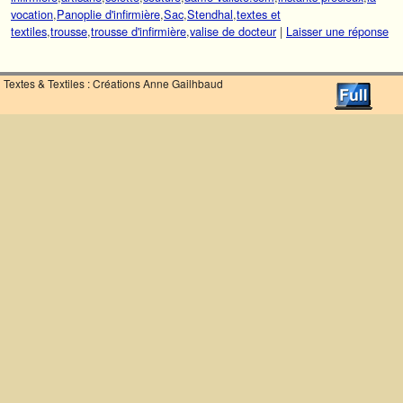
vocation
,
Panoplie d'infirmière
,
Sac
,
Stendhal
,
textes et
textiles
,
trousse
,
trousse d'infirmière
,
valise de docteur
|
Laisser une réponse
Textes & Textiles : Créations Anne Gailhbaud