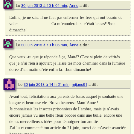
Le
30 juin 2013 à 10 h 04 min
,
Anne
a dit :
Eoline, je ne sais: il ne faut pas enfermer les fées qui ont besoin de
voler……………………Ca m’ennuierait si c’était le cas!!!bon
dimanche!
Le
30 juin 2013 à 10 h 06 min
,
Anne
a dit :
Que veux -tu que je réponde à ça, Maïté? C’est si plein de vérités
que je n’ai rien à ajouter; je laisse tes mots cheminer dans la lumière
dorée d’un matin d’été enfin là…bon dimanche!
Le
30 juin 2013 à 14 h 21 min
,
mijane91
a dit :
Avant tout, félicitations aux parents de Jonas auquel je souhaite une
longue et heureuse vie. Bravo heureuse Mam’Anne !
Je connaissais les insectes prisonniers de l’ambre, mais je n’avais
encore jamais vu une belle fleur brodée dans une bulle, encore une
de tes merveilleuses idées pour témoigner ton amitié.
J’ai lu et commenté ton article du 21 juin, merci de m’avoir associée
à tes souvenirs…