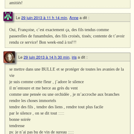
amitiés!
Le
29 juin 2013 à 11 h 14 min
,
Anne
a dit :
Oui, Françoise, c’est exactement ça, des fils tendus comme
passerelles de funambules, des fils croisés, tissés; contente de t’avoir
rendu ce service! Bon week-end à toi!!!
Le
29 juin 2013 à 14 h 30 min
,
iris
a dit :
se mettre dans une BULLE et se protéger de toutes les avanies de la
vie
je suis comme cette fleur , j’adore le silence
il m’entoure et me berce au grès du vent
comme une pensée ou une orchidée , je m’accroche aux branches
rendre les choses immortels
tendre des fils , tendre des liens , rendre tout plus facile
par le silence , on se dit tout :::::
bonne soirée
tendresse
ps: je n’ai pas bu de vin de sureau :::::