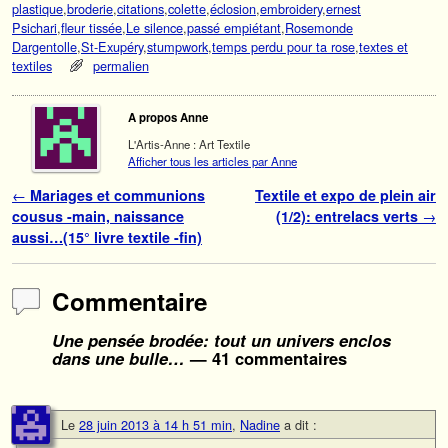
plastique
,
broderie
,
citations
,
colette
,
éclosion
,
embroidery
,
ernest
Psichari
,
fleur tissée
,
Le silence
,
passé empiétant
,
Rosemonde
Dargentolle
,
St-Exupéry
,
stumpwork
,
temps perdu pour ta rose
,
textes et
textiles
permalien
A propos Anne
L'Artis-Anne : Art Textile
Afficher tous les articles par Anne
Navigation des articles
←
Mariages et communions
Textile et expo de plein air
cousus -main, naissance
(1/2): entrelacs verts
→
aussi…(15° livre textile -fin)
Commentaire
Une pensée brodée: tout un univers enclos
dans une bulle…
— 41 commentaires
Le
28 juin 2013 à 14 h 51 min
,
Nadine
a dit :