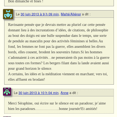
Bon dimanche et bises !
Le
30 juin 2013 à 9 h 09 min
,
Maïté/Aliénor
a dit :
Ravissante pensée que je devrais mettre au pluriel car cette pensée
donnant lieu à des incrustations d’idées, de citations, de philosophie
au bout des doigts est une bulle suspendue dans le temps, une sorte
de pendule au masculin pour des activités féminines si belles.Au
fond, les femmes ne font pas la guerre, elles assemblent les divers
bords, elles cousent, brodent les souvenirs futurs.Si les hommes
s’adonnaient à ces activités…ne penseraient-ils pas moins à la guerre
sous toutes ces formes? Les bergers filant dans la lande avaient aussi
pour grand horizon le silence.
A certains, les idées et la méditation viennent en marchant; vers toi,
elles affluent en brodant!
Le
30 juin 2013 à 10 h 04 min
,
Anne
a dit :
Merci Séraphine, oui écrire sur le silence est un paradoxe; je’aime
bien les paradoxes………………..bonne journée!Et amitiés!