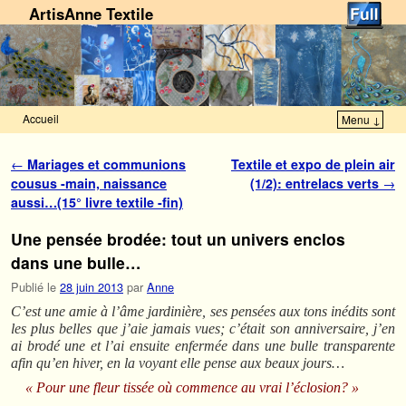
ArtisAnne Textile
Accueil
Menu ↓
Skip to primary content
Aller au contenu secondaire
Navigation des articles
←
Mariages et communions
Textile et expo de plein air
cousus -main, naissance
(1/2): entrelacs verts
→
aussi…(15° livre textile -fin)
Une pensée brodée: tout un univers enclos
dans une bulle…
Publié le
28 juin 2013
par
Anne
C’est une amie à l’âme jardinière, ses pensées aux tons inédits sont
les plus belles que j’aie jamais vues; c’était son anniversaire, j’en
ai brodé une et l’ai ensuite enfermée dans une bulle transparente
afin qu’en hiver, en la voyant elle pense aux beaux jours…
« Pour une fleur tissée où commence au vrai l’éclosion? »