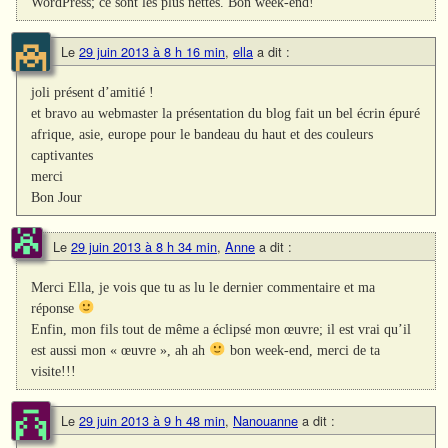
WordPress; ce sont les plus nettes. Bon week-end!
Le
29 juin 2013 à 8 h 16 min
,
ella
a dit :
joli présent d’amitié !
et bravo au webmaster la présentation du blog fait un bel écrin épuré
afrique, asie, europe pour le bandeau du haut et des couleurs
captivantes
merci
Bon Jour
Le
29 juin 2013 à 8 h 34 min
,
Anne
a dit :
Merci Ella, je vois que tu as lu le dernier commentaire et ma
réponse
Enfin, mon fils tout de même a éclipsé mon œuvre; il est vrai qu’il
est aussi mon « œuvre », ah ah
bon week-end, merci de ta
visite!!!
Le
29 juin 2013 à 9 h 48 min
,
Nanouanne
a dit :