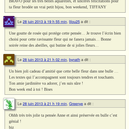
BRAVO pour les très belles aquarelles, et sincères félicitations pour
ta fleur brodée un vrai petit bijou, bon weekend, TIFFANY
Le
28 juin 2013 à 19 h 55 min
,
lilou25
a dit :
Une goutte de rosée qui protège cette pensée… Je trouve l’écrin bien
choisi pour cette ravissante fleur qui ne fanera jamais… Bonne
soirée reine des abeilles, qui butine de si jolies fleurs…
Le
28 juin 2013 à 21 h 02 min
,
bynath
a dit :
Un bien joli cadeau d’amitié que cette belle fleur dans une bulle …
Les textes qui l’accompagnent sont toujours tendres et touchants.
Ton amie jardinière va adorer, j’en suis sûre !
Bon week end à toi ! Bises
Le
28 juin 2013 à 21 h 19 min
,
Greenye
a dit :
Ohhh très très jolie ta pensée Anne et ainsi préservée en bulle c’est
génial !
biz