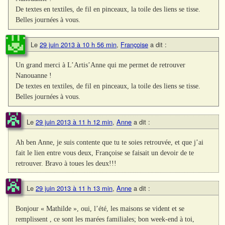
De textes en textiles, de fil en pinceaux, la toile des liens se tisse.
Belles journées à vous.
Le
29 juin 2013 à 10 h 56 min
,
Françoise
a dit :
Un grand merci à L’Artis’Anne qui me permet de retrouver
Nanouanne !
De textes en textiles, de fil en pinceaux, la toile des liens se tisse.
Belles journées à vous.
Le
29 juin 2013 à 11 h 12 min
,
Anne
a dit :
Ah ben Anne, je suis contente que tu te soies retrouvée, et que j’ai
fait le lien entre vous deux, Françoise se faisait un devoir de te
retrouver. Bravo à toues les deux!!!
Le
29 juin 2013 à 11 h 13 min
,
Anne
a dit :
Bonjour « Mathilde », oui, l’été, les maisons se vident et se
remplissent , ce sont les marées familiales; bon week-end à toi,