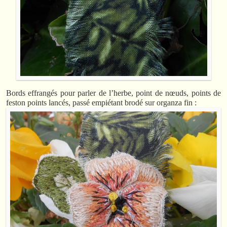
Bords effrangés pour parler de l’herbe, point de nœuds, points de
feston points lancés, passé empiétant brodé sur organza fin :