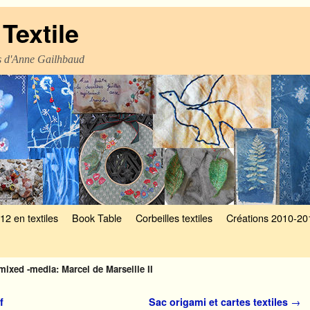
Textile
es d'Anne Gailhbaud
12 en textiles
Book Table
Corbeilles textiles
Créations 2010-20
mixed -media: Marcel de Marseille II
f
Sac origami et cartes textiles
→