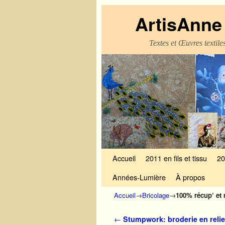
ArtisAnne 
Textes et Œuvres textil
Skip to primary content
Aller au contenu secondaire
Accueil
2011 en fils et tissu
20
Années-Lumière
À propos
Accueil
→
Bricolage
→
100% récup’ et 
Navigation des articles
←
Stumpwork: broderie en relie