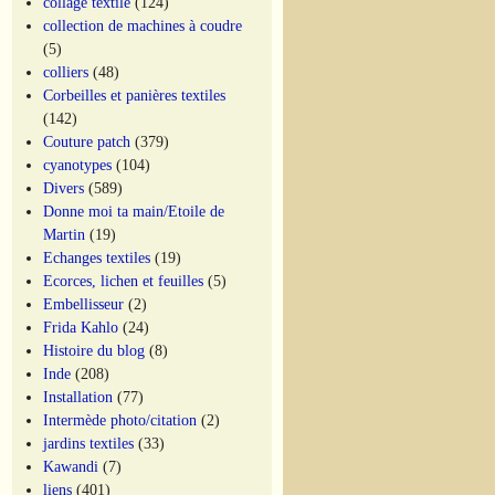
collage textile
(124)
collection de machines à coudre
(5)
colliers
(48)
Corbeilles et panières textiles
(142)
Couture patch
(379)
cyanotypes
(104)
Divers
(589)
Donne moi ta main/Etoile de
Martin
(19)
Echanges textiles
(19)
Ecorces, lichen et feuilles
(5)
Embellisseur
(2)
Frida Kahlo
(24)
Histoire du blog
(8)
Inde
(208)
Installation
(77)
Intermède photo/citation
(2)
jardins textiles
(33)
Kawandi
(7)
liens
(401)