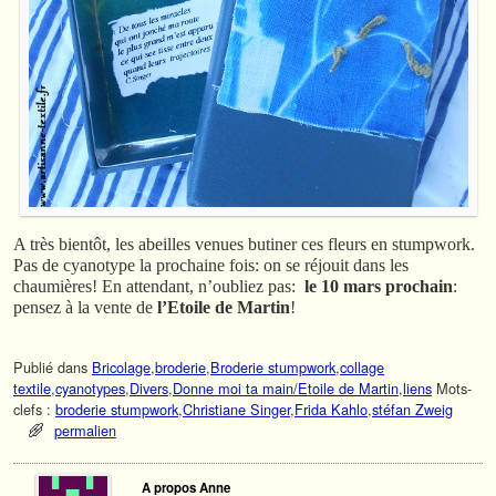
A très bientôt, les abeilles venues butiner ces fleurs en stumpwork.
Pas de cyanotype la prochaine fois: on se réjouit dans les
chaumières! En attendant, n’oubliez pas:
le 10 mars prochain
:
pensez à la vente de
l’Etoile de Martin
!
Publié dans
Bricolage
,
broderie
,
Broderie stumpwork
,
collage
textile
,
cyanotypes
,
Divers
,
Donne moi ta main/Etoile de Martin
,
liens
Mots-
clefs :
broderie stumpwork
,
Christiane Singer
,
Frida Kahlo
,
stéfan Zweig
permalien
A propos Anne