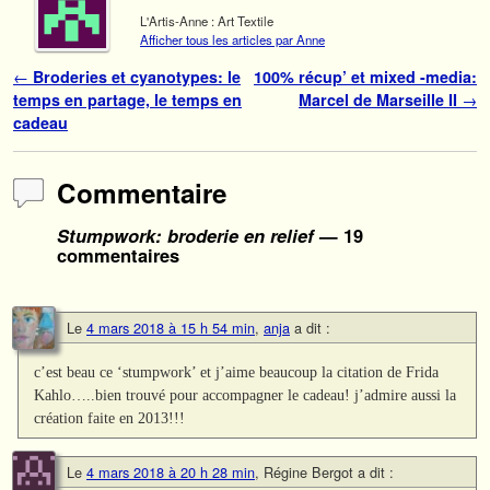
L'Artis-Anne : Art Textile
Afficher tous les articles par Anne
Navigation des articles
←
Broderies et cyanotypes: le
100% récup’ et mixed -media:
temps en partage, le temps en
Marcel de Marseille II
→
cadeau
Commentaire
Stumpwork: broderie en relief
— 19
commentaires
Le
4 mars 2018 à 15 h 54 min
,
anja
a dit :
c’est beau ce ‘stumpwork’ et j’aime beaucoup la citation de Frida
Kahlo…..bien trouvé pour accompagner le cadeau! j’admire aussi la
création faite en 2013!!!
Le
4 mars 2018 à 20 h 28 min
,
Régine Bergot
a dit :