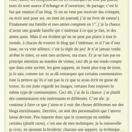
mais ils sont source d’échange et d’ouverture, de partage; c’est le
but par essence d’un blog. Si on ne veut pas recevoir des critiques,
on écrit seul pour soi, on tient un journal( j’ai un livre de raison!).
Finalement ma famille et mes amies comptent en 1°; j’ai la chance
d’avoir une grande famille qui s’intéresse à ce que je fais, et des
amies aussi. Mais il est évident qu’on ne peut pas plaire à tout le
monde, à chacun de trouver le blog qui l’intéresse; et si l’un d’eux
lasse, on va voir ailleurs; c’est la règle du jeu! Je n’ai jamais voulu
arrêter le mien, ce sont mes archives, ma trace. Et je ne fais pas en
principe attention au nombre de visites, ceci dit je me rends compte
que dans cette société, les gens zappent, ne lisent plus trop de texte,
je le sais; comme toi: tu as dû remarquer que certains commentaires
font la preuve qu’ils n’ont pas lu ce que tu avais écrit en guise de
textes; ils ont juste regardé les images; certains font toujours le
même type de commentaires. Ceci dit, j’ai de la chance: j’ai plutôt
des commentaires très intéressants et différents. C’est sûr: je
continue à faire ce que j’aime et à voir des choses différentes sur des
blogs enrichissants. Derrière, on sent des personnalités que l’œuvre
laisse deviner. Peu importe donc que le cyanotype en embête
certains (plutôt rares), c’est une de mes techniques; je la renouvelle
je crois, en ajoutant la broderie; chacune son support, sa technique…