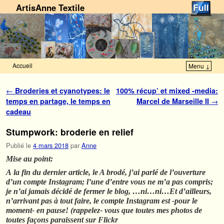
ArtisAnne Textile
Accueil
Menu ↓
Skip to primary content
Aller au contenu secondaire
Navigation des articles
←
Broderies et cyanotypes: le
100% récup’ et mixed -media:
temps en partage, le temps en
Marcel de Marseille II
→
cadeau
Stumpwork: broderie en relief
Publié le
4 mars 2018
par
Anne
Mise au point:
A la fin du dernier article, le A brodé, j’ai parlé de l’ouverture
d’un compte Instagram; l’une d’entre vous ne m’a pas compris;
je n’ai jamais décidé de fermer le blog, …ni…ni…Et d’ailleurs,
n’arrivant pas à tout faire, le compte Instagram est -pour le
moment- en pause! (rappelez- vous que toutes mes photos de
toutes façons paraissent sur Flickr