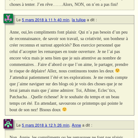
choses à tenter. J’en rêve…….Alors, NON, on n’en a pas fini!
Le
5 mars 2018 à 11 h 40 min
,
la tulipe
a dit :
Anne, oui,les compliments font plaisir. Qui n’a pas besoin d’un peu
de reconnaissance, de savoir son travail, sa créativité, son bonheur à
créer reconnus et surtout appréciés? Bon exercice personnel que
celui d’accepter les remarques en toute ouverture. Je ne l’ai pas
encore vécu mais je sens bien que je suis attentive au nombre de
commentaires…Faire d’abord ce que l’on aime, le partager, prendre
le risque de déplaire! Allez, nous continuons toutes les deux
J’attendrai patiemment l’été et tes explorations. Je me rends compte
que j’aime naviguer sur des blogs où je vois des choses que je ne
ferai jamais mais que j’aime admirer. Toi, Albine, Eclec’tics,
Patchacha…Quelle richesse! Je te souhaite du temps et un beau
temps cet été. En attendant, savourons ce printemps qui pointe le
bout de son nez! Bisous doux
Le
5 mars 2018 à 12 h 26 min
,
Anne
a dit :
Non, Annie, les compliments ou les remarques ne font pas plaisir,