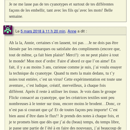
Je ne me lasse pas de tes cyanotypes et surtout de tes différentes
façons de les embellir, tant avec les fils qu’avec les mots! Belle
semaine.
Le
5 mars 2018 à 11 h 20 min
,
Anne
a dit :
Ah la la, Annie, certaines s’en lassent, toi pas….Je ne dois pas être
blessée par les remarques ou satisfaite des compliments (encore que,
tout de même, ça fait bien plaisir! Merci!): on ne peut plaire à tout
le monde! Mon mot d’ordre: Faire d’abord ce que l’on aime! En
fait, il y a au moins 3 ans, curieuse comme je suis, j’ai voulu essayer
la technique du cyanotype. Quand tu mets la main dedans, tu t’y
noies tout entière, c’est un virus! Cette expérimentation est toute une
aventure,, c’est ludique, créatif, merveilleux, à chaque fois
différent. Après il reste à utiliser les tissus. Je vois dans le groupe
Flickr consacré au cyanotype, que les créatrices textiles sont peu
nombreuses à le tenter sur tissu, encore moins le brodent…Donc, ce
n’est pas si courant que ça! Et de toutes façons peu importe! C’est
bien aussi d’être dans le flux!! Je prends des notes à chaque fois, et
je te promets bien que dès que j’ai du (beau) temps, du temps libre,
je passe une partie de l’été à en faire des nouveaux, j’ai beaucoup de