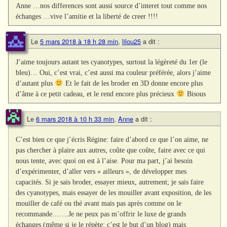
Anne …nos differences sont aussi source d’interet tout comme nos
échanges …vive l’amitie et la liberté de creer !!!!
Le
5 mars 2018 à 18 h 28 min
,
lilou25
a dit :
J’aime toujours autant tes cyanotypes, surtout la légèreté du 1er (le
bleu)… Oui, c’est vrai, c’est aussi ma couleur préférée, alors j’aime
d’autant plus
Et le fait de les broder en 3D donne encore plus
d’âme à ce petit cadeau, et le rend encore plus précieux
Bisous
Le
6 mars 2018 à 10 h 33 min
,
Anne
a dit :
C’est bien ce que j’écris Régine: faire d’abord ce que l’on aime, ne
pas chercher à plaire aux autres, coûte que coûte, faire avec ce qui
nous tente, avec quoi on est à l’aise. Pour ma part, j’ai besoin
d’expérimenter, d’aller vers « ailleurs », de développer mes
capacités. Si je sais broder, essayer mieux, autrement; je sais faire
des cyanotypes, mais essayer de les mouiller avant exposition, de les
mouiller de café ou thé avant mais pas après comme on le
recommande…….Je ne peux pas m’offrir le luxe de grands
échanges (même si je le répète: c’est le but d’un blog) mais