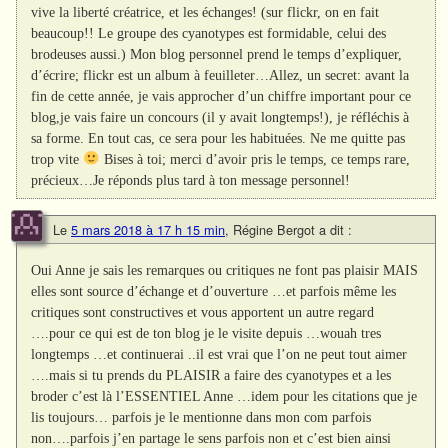
vive la liberté créatrice, et les échanges! (sur flickr, on en fait
beaucoup!! Le groupe des cyanotypes est formidable, celui des
brodeuses aussi.) Mon blog personnel prend le temps d’expliquer,
d’écrire; flickr est un album à feuilleter…Allez, un secret: avant la
fin de cette année, je vais approcher d’un chiffre important pour ce
blog,je vais faire un concours (il y avait longtemps!), je réfléchis à
sa forme. En tout cas, ce sera pour les habituées. Ne me quitte pas
trop vite
Bises à toi; merci d’avoir pris le temps, ce temps rare,
précieux…Je réponds plus tard à ton message personnel!
Le
5 mars 2018 à 17 h 15 min
,
Régine Bergot
a dit :
Oui Anne je sais les remarques ou critiques ne font pas plaisir MAIS
elles sont source d’échange et d’ouverture …et parfois même les
critiques sont constructives et vous apportent un autre regard
….pour ce qui est de ton blog je le visite depuis …wouah tres
longtemps …et continuerai ..il est vrai que l’on ne peut tout aimer
….mais si tu prends du PLAISIR a faire des cyanotypes et a les
broder c’est là l’ESSENTIEL Anne …idem pour les citations que je
lis toujours… parfois je le mentionne dans mon com parfois
non….parfois j’en partage le sens parfois non et c’est bien ainsi