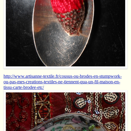
http://www.artisanne-textile.fr/cousus-ou-brodes-en-stumpwork-
ou-pas-mes-creations-textiles-ne-tiennent-qua-un-fil-maison-en-
tissu-carte-brodee-etc/