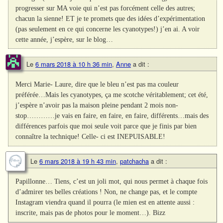
progresser sur MA voie qui n’est pas forcément celle des autres;
chacun la sienne! ET je te promets que des idées d’expérimentation
(pas seulement en ce qui concerne les cyanotypes!) j’en ai. A voir
cette année, j’espère, sur le blog…
Le
6 mars 2018 à 10 h 36 min
,
Anne
a dit :
Merci Marie- Laure, dire que le bleu n’est pas ma couleur
préférée…Mais les cyanotypes, ça me scotche véritablement; cet été,
j’espère n’avoir pas la maison pleine pendant 2 mois non-
stop…………je vais en faire, en faire, en faire, différents…mais des
différences parfois que moi seule voit parce que je finis par bien
connaître la technique! Celle- ci est INEPUISABLE!
Le
6 mars 2018 à 19 h 43 min
,
patchacha
a dit :
Papillonne… Tiens, c’est un joli mot, qui nous permet à chaque fois
d’admirer tes belles créations ! Non, ne change pas, et le compte
Instagram viendra quand il pourra (le mien est en attente aussi :
inscrite, mais pas de photos pour le moment…). Bizz