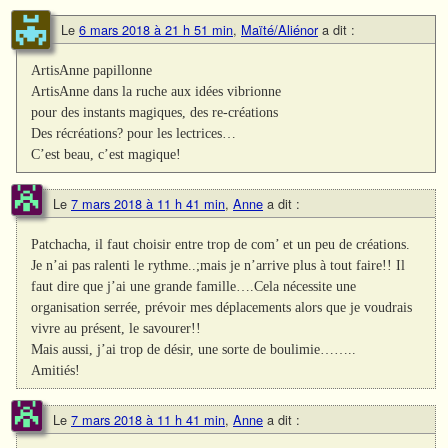
Le
6 mars 2018 à 21 h 51 min
,
Maïté/Aliénor
a dit :
ArtisAnne papillonne
ArtisAnne dans la ruche aux idées vibrionne
pour des instants magiques, des re-créations
Des récréations? pour les lectrices…
C’est beau, c’est magique!
Le
7 mars 2018 à 11 h 41 min
,
Anne
a dit :
Patchacha, il faut choisir entre trop de com’ et un peu de créations.
Je n’ai pas ralenti le rythme..;mais je n’arrive plus à tout faire!! Il
faut dire que j’ai une grande famille….Cela nécessite une
organisation serrée, prévoir mes déplacements alors que je voudrais
vivre au présent, le savourer!!
Mais aussi, j’ai trop de désir, une sorte de boulimie……..
Amitiés!
Le
7 mars 2018 à 11 h 41 min
,
Anne
a dit :