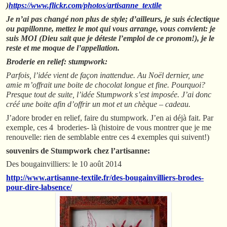
)
https://www.flickr.com/photos/artisanne_textile
Je n’ai pas changé non plus de style; d’ailleurs, je suis éclectique
ou papillonne, mettez le mot qui vous arrange, vous convient: je
suis MOI (Dieu sait que je déteste l’emploi de ce pronom!), je le
reste et me moque de l’appellation.
Broderie en relief: stumpwork:
Parfois, l’idée vient de façon inattendue. Au Noël dernier, une
amie m’offrait une boite de chocolat longue et fine. Pourquoi?
Presque tout de suite, l’idée Stumpwork s’est imposée.
J’ai donc
créé une boite afin d’offrir un mot et un chèque – cadeau.
J’adore broder en relief, faire du stumpwork. J’en ai déjà fait. Par
exemple, ces 4 broderies- là (histoire de vous montrer que je me
renouvelle: rien de semblable entre ces 4 exemples qui suivent!)
souvenirs de Stumpwork chez l’artisanne:
Des bougainvilliers: le 10 août 2014
http://www.artisanne-textile.fr/des-bougainvilliers-brodes-
pour-dire-labsence/