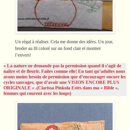
Un régal à réaliser. Cela me donne des idées. Un jour,
broder au fil coloré sur un fond clair et montrer
l’envers!
« La nature ne demande pas la permission quand il s’agit de
naître et de fleurir. Faites comme elle! En tant qu’adultes nous
avons moins besoin de permission que d’encourager encore les
cycles sauvages, que d’avoir une VISION ENCORE PLUS
ORIGINALE « .(Clarissa Pinkola Estès dans ma « Bible »,
femmes qui courent avec les loups)