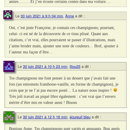
amies………Et j’en écoute certains contes dans ma voiture….
Le
30 juin 2021 à 9 h 04 min
,
Anne
a dit :
Oui, c’est juste Françoise, je connais ces champignons; pourtant,
celui- ci est né de la découverte de ce tissu plissé. Quant aux
citations, c’et vrai, elles pourraient se passer d’illustrations, mais
j’aime broder main, ajouter une note de couleurs… Bref, ajouter à
l’auteur ma façon d’être…
Le
30 juin 2021 à 10 h 23 min
,
lilou25
a dit :
Tes champignons me font penser à un dessert que j’avais fait une
fois (un entremets framboise-vanille, en forme de champignon), je
crois que je ne l’ai pas encore posté… La nature nous inspire !
Très joli travail au piqué libre également : c’est vrai que l’envers
mérite d’être mis en valeur aussi ! Bisous
Le
30 juin 2021 à 12 h 16 min
,
écureuil bleu
a dit :
Bonjour Anne. Tes champignons sont variés et amusants. Bon après