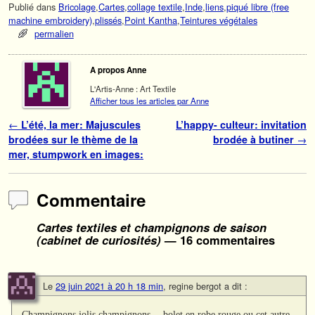
Publié dans
Bricolage
,
Cartes
,
collage textile
,
Inde
,
liens
,
piqué libre (free
machine embroidery)
,
plissés
,
Point Kantha
,
Teintures végétales
permalien
A propos Anne
L'Artis-Anne : Art Textile
Afficher tous les articles par Anne
Navigation des articles
←
L’été, la mer: Majuscules
L’happy- culteur: invitation
brodées sur le thème de la
brodée à butiner
→
mer, stumpwork en images:
Commentaire
Cartes textiles et champignons de saison
(cabinet de curiosités)
— 16 commentaires
Le
29 juin 2021 à 20 h 18 min
,
regine bergot
a dit :
Champignons jolis champignons …bolet en robe rouge ou cet autre