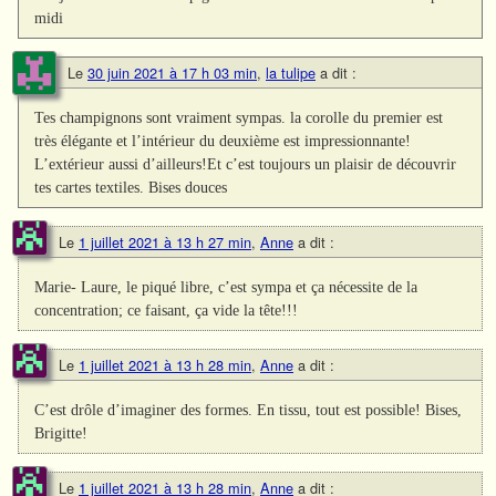
midi
Le
30 juin 2021 à 17 h 03 min
,
la tulipe
a dit :
Tes champignons sont vraiment sympas. la corolle du premier est
très élégante et l’intérieur du deuxième est impressionnante!
L’extérieur aussi d’ailleurs!Et c’est toujours un plaisir de découvrir
tes cartes textiles. Bises douces
Le
1 juillet 2021 à 13 h 27 min
,
Anne
a dit :
Marie- Laure, le piqué libre, c’est sympa et ça nécessite de la
concentration; ce faisant, ça vide la tête!!!
Le
1 juillet 2021 à 13 h 28 min
,
Anne
a dit :
C’est drôle d’imaginer des formes. En tissu, tout est possible! Bises,
Brigitte!
Le
1 juillet 2021 à 13 h 28 min
,
Anne
a dit :