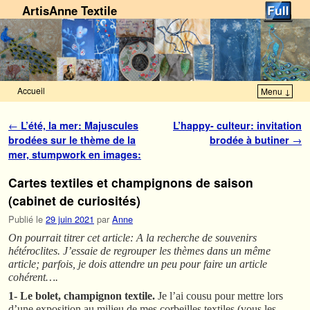
ArtisAnne Textile
Accueil
Menu ↓
Skip to primary content
Aller au contenu secondaire
Navigation des articles
←
L’été, la mer: Majuscules
L’happy- culteur: invitation
brodées sur le thème de la
brodée à butiner
→
mer, stumpwork en images:
Cartes textiles et champignons de saison
(cabinet de curiosités)
Publié le
29 juin 2021
par
Anne
On pourrait titrer cet article: A la recherche de souvenirs
hétéroclites. J’essaie de regrouper les thèmes dans un même
article; parfois, je dois attendre un peu pour faire un article
cohérent….
1- Le bolet, champignon textile.
Je l’ai cousu pour mettre lors
d’une exposition au milieu de mes corbeilles textiles (vous les