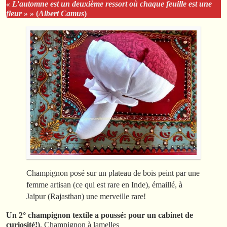
« L’automne est un deuxième ressort où chaque feuille est une
fleur » »
(
Albert Camus
)
Champignon posé sur un plateau de bois peint par une
femme artisan (ce qui est rare en Inde), émaillé, à
Jaïpur (Rajasthan) une merveille rare!
Un 2° champignon textile a poussé: pour un cabinet de
curiosité!)
. Champignon à lamelles