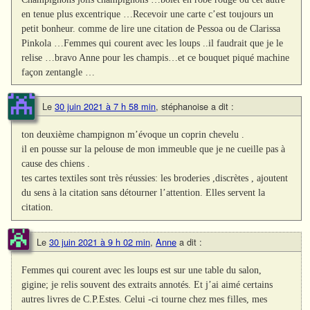
en tenue plus excentrique …Recevoir une carte c’est toujours un
petit bonheur. comme de lire une citation de Pessoa ou de Clarissa
Pinkola …Femmes qui courent avec les loups ..il faudrait que je le
relise …bravo Anne pour les champis…et ce bouquet piqué machine
façon zentangle …
Le
30 juin 2021 à 7 h 58 min
,
stéphanoise
a dit :
ton deuxième champignon m’évoque un coprin chevelu .
il en pousse sur la pelouse de mon immeuble que je ne cueille pas à
cause des chiens .
tes cartes textiles sont très réussies: les broderies ,discrètes , ajoutent
du sens à la citation sans détourner l’attention. Elles servent la
citation.
Le
30 juin 2021 à 9 h 02 min
,
Anne
a dit :
Femmes qui courent avec les loups est sur une table du salon,
gigine; je relis souvent des extraits annotés. Et j’ai aimé certains
autres livres de C.P.Estes. Celui -ci tourne chez mes filles, mes