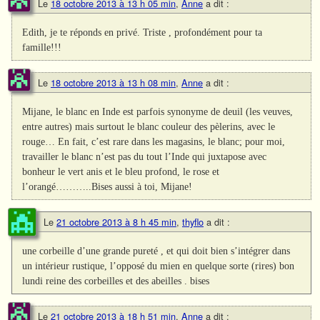
Le
18 octobre 2013 à 13 h 05 min
,
Anne
a dit :
Edith, je te réponds en privé. Triste , profondément pour ta
famille!!!
Le
18 octobre 2013 à 13 h 08 min
,
Anne
a dit :
Mijane, le blanc en Inde est parfois synonyme de deuil (les veuves,
entre autres) mais surtout le blanc couleur des pèlerins, avec le
rouge… En fait, c’est rare dans les magasins, le blanc; pour moi,
travailler le blanc n’est pas du tout l’Inde qui juxtapose avec
bonheur le vert anis et le bleu profond, le rose et
l’orangé………..Bises aussi à toi, Mijane!
Le
21 octobre 2013 à 8 h 45 min
,
thyflo
a dit :
une corbeille d’une grande pureté , et qui doit bien s’intégrer dans
un intérieur rustique, l’opposé du mien en quelque sorte (rires) bon
lundi reine des corbeilles et des abeilles . bises
Le
21 octobre 2013 à 18 h 51 min
,
Anne
a dit :