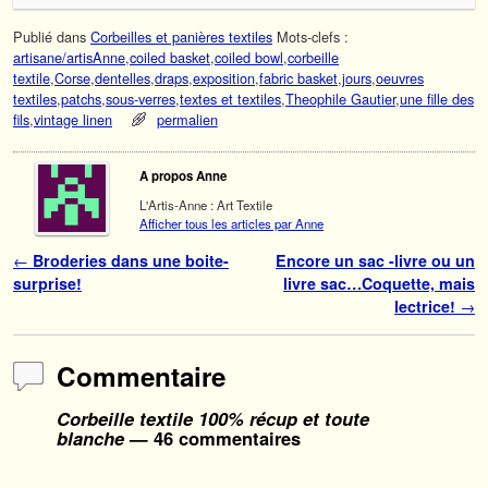
Publié dans
Corbeilles et panières textiles
Mots-clefs :
artisane/artisAnne
,
coiled basket
,
coiled bowl
,
corbeille
textile
,
Corse
,
dentelles
,
draps
,
exposition
,
fabric basket
,
jours
,
oeuvres
textiles
,
patchs
,
sous-verres
,
textes et textiles
,
Theophile Gautier
,
une fille des
fils
,
vintage linen
permalien
A propos Anne
L'Artis-Anne : Art Textile
Afficher tous les articles par Anne
Navigation des articles
←
Broderies dans une boite-
Encore un sac -livre ou un
surprise!
livre sac…Coquette, mais
lectrice!
→
Commentaire
Corbeille textile 100% récup et toute
blanche
— 46 commentaires