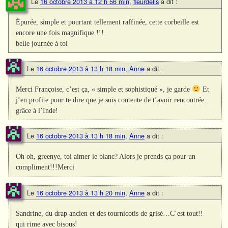
Le
16 octobre 2013 à 12 h 56 min
,
fleurdelis
a dit :
Épurée, simple et pourtant tellement raffinée, cette corbeille est
encore une fois magnifique !!!
belle journée à toi
Le
16 octobre 2013 à 13 h 18 min
,
Anne
a dit :
Merci Françoise, c’est ça, « simple et sophistiqué », je garde
Et
j’en profite pour te dire que je suis contente de t’avoir rencontrée…
grâce à l’Inde!
Le
16 octobre 2013 à 13 h 18 min
,
Anne
a dit :
Oh oh, greenye, toi aimer le blanc? Alors je prends ça pour un
compliment!!!Merci
Le
16 octobre 2013 à 13 h 20 min
,
Anne
a dit :
Sandrine, du drap ancien et des tournicotis de grisé…C’est tout!!
qui rime avec bisous!