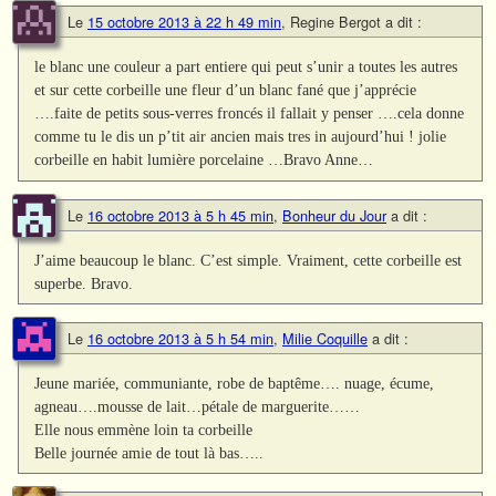
Le
15 octobre 2013 à 22 h 49 min
,
Regine Bergot
a dit :
le blanc une couleur a part entiere qui peut s’unir a toutes les autres
et sur cette corbeille une fleur d’un blanc fané que j’apprécie
….faite de petits sous-verres froncés il fallait y penser ….cela donne
comme tu le dis un p’tit air ancien mais tres in aujourd’hui ! jolie
corbeille en habit lumière porcelaine …Bravo Anne…
Le
16 octobre 2013 à 5 h 45 min
,
Bonheur du Jour
a dit :
J’aime beaucoup le blanc. C’est simple. Vraiment, cette corbeille est
superbe. Bravo.
Le
16 octobre 2013 à 5 h 54 min
,
Milie Coquille
a dit :
Jeune mariée, communiante, robe de baptême…. nuage, écume,
agneau….mousse de lait…pétale de marguerite……
Elle nous emmène loin ta corbeille
Belle journée amie de tout là bas…..