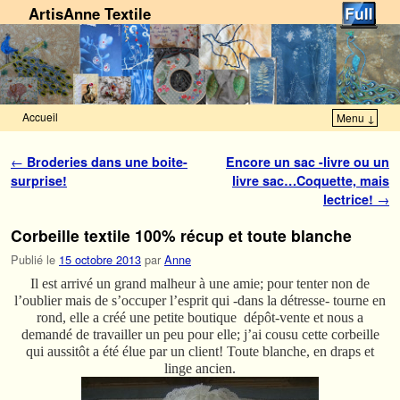
ArtisAnne Textile
Accueil
Menu ↓
Skip to primary content
Aller au contenu secondaire
Navigation des articles
←
Broderies dans une boite-
Encore un sac -livre ou un
surprise!
livre sac…Coquette, mais
lectrice!
→
Corbeille textile 100% récup et toute blanche
Publié le
15 octobre 2013
par
Anne
Il est arrivé un grand malheur à une amie; pour tenter non de
l’oublier mais de s’occuper l’esprit qui -dans la détresse- tourne en
rond, elle a créé une petite boutique dépôt-vente et nous a
demandé de travailler un peu pour elle; j’ai cousu cette corbeille
qui aussitôt a été élue par un client! Toute blanche, en draps et
linge ancien.