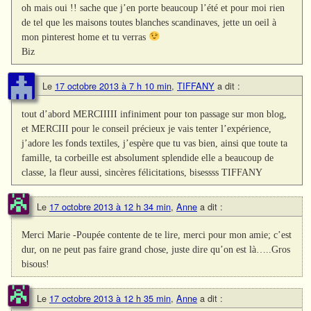
oh mais oui !! sache que j’en porte beaucoup l’été et pour moi rien
de tel que les maisons toutes blanches scandinaves, jette un oeil à
mon pinterest home et tu verras
Biz
Le
17 octobre 2013 à 7 h 10 min
,
TIFFANY
a dit :
tout d’abord MERCIIIII infiniment pour ton passage sur mon blog,
et MERCIII pour le conseil précieux je vais tenter l’expérience,
j’adore les fonds textiles, j’espère que tu vas bien, ainsi que toute ta
famille, ta corbeille est absolument splendide elle a beaucoup de
classe, la fleur aussi, sincères félicitations, bisessss TIFFANY
Le
17 octobre 2013 à 12 h 34 min
,
Anne
a dit :
Merci Marie -Poupée contente de te lire, merci pour mon amie; c’est
dur, on ne peut pas faire grand chose, juste dire qu’on est là…..Gros
bisous!
Le
17 octobre 2013 à 12 h 35 min
,
Anne
a dit :