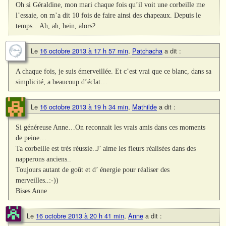
Oh si Géraldine, mon mari chaque fois qu’il voit une corbeille me
l’essaie, on m’a dit 10 fois de faire ainsi des chapeaux. Depuis le
temps…Ah, ah, hein, alors?
Le
16 octobre 2013 à 17 h 57 min
,
Patchacha
a dit :
A chaque fois, je suis émerveillée. Et c’est vrai que ce blanc, dans sa
simplicité, a beaucoup d’éclat…
Le
16 octobre 2013 à 19 h 34 min
,
Mathilde
a dit :
Si généreuse Anne…On reconnait les vrais amis dans ces moments
de peine…
Ta corbeille est très réussie..J’ aime les fleurs réalisées dans des
napperons anciens..
Toujours autant de goût et d’ énergie pour réaliser des
merveilles..:-))
Bises Anne
Le
16 octobre 2013 à 20 h 41 min
,
Anne
a dit :