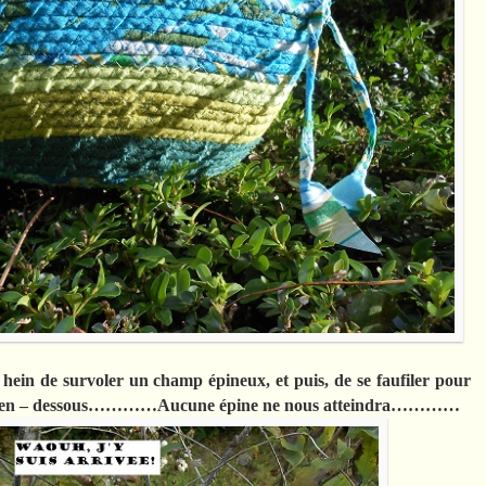
nt hein de survoler un champ épineux, et puis, de se faufiler pour
 juste en – dessous…………Aucune épine ne nous atteindra…………