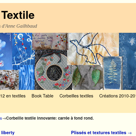
Textile
es d'Anne Gailhbaud
12 en textiles
Book Table
Corbeilles textiles
Créations 2010-20
es
→
Corbeille textile innovante: carrée à fond rond.
 liberty
Plissés et textures textiles
→