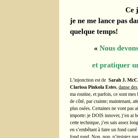
Ce j
je ne me lance pas dan
quelque temps!
«
Nous devons 
et pratiquer une f
L’injonction est de
Sarah J. McC
Clarissa Pinkola Estes
,
danse des
ma routine, et parfois, ce sont mes
de côté, par crainte; maintenant, a
plus osées. Certaines ne vont pas 
importe: je DOIS innover, j’en ai b
cette technique, j’en sais assez lon
en s’embêtant à faire un fond carr
fond rond.
Non, non, n’insistez pas,