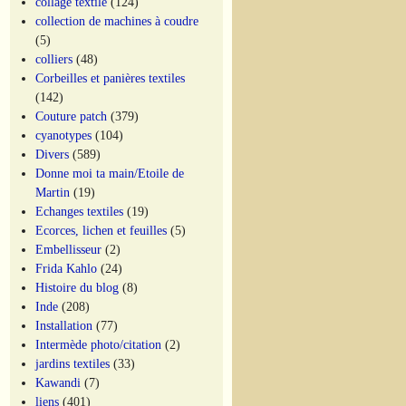
collage textile
(124)
collection de machines à coudre
(5)
colliers
(48)
Corbeilles et panières textiles
(142)
Couture patch
(379)
cyanotypes
(104)
Divers
(589)
Donne moi ta main/Etoile de
Martin
(19)
Echanges textiles
(19)
Ecorces, lichen et feuilles
(5)
Embellisseur
(2)
Frida Kahlo
(24)
Histoire du blog
(8)
Inde
(208)
Installation
(77)
Intermède photo/citation
(2)
jardins textiles
(33)
Kawandi
(7)
liens
(401)