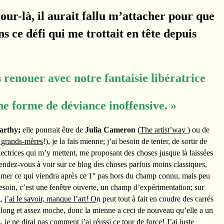
our-là, il aurait fallu m’attacher pour que
s ce défi qui me trottait en tête depuis
renouer avec notre fantaisie libératrice
orme de déviance inoffensive. »
arthy;
elle pourrait être de
Julia Cameron
(
The artist’way
) ou de
 grands-mères
!), je la fais mienne; j’ai besoin de tenter, de sortir de
 lectrices qui m’y mettent, me proposant des choses jusque là laissées
ttendez-vous à voir sur ce blog des choses parfois moins classiques,
aimer ce qui viendra après ce 1° pas hors du champ connu, mais peu
esoin, c’est une fenêtre ouverte, un champ d’expérimentation; sur
g,
j’ai le savoir, manque l’art! O
n peut tout à fait en coudre des carrés
é long et assez moche, donc la mienne a ceci de nouveau qu’elle a un
 je ne dirai pas comment j’ai réussi ce tour de force! J’ai juste