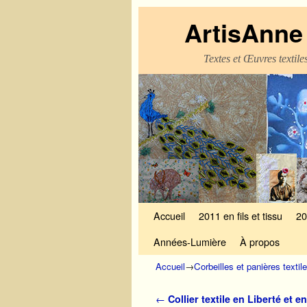
ArtisAnne 
Textes et Œuvres textil
Skip to primary content
Aller au contenu secondaire
Accueil
2011 en fils et tissu
20
Années-Lumière
À propos
Accueil
→
Corbeilles et panières textil
Navigation des articles
←
Collier textile en Liberté et en