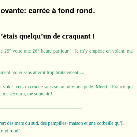
nnovante: carrée à fond rond.
j’étais quelqu’un de craquant !
ne 25° voire une 26° heure par jour ! Je m’y emploie en volant, ma
ent voler sans atterrir trop brutalement….
t voler vers ma ruche sans se prendre une pelle. Merci à France qui
 me secourir, me soutenir !
————————————————–
rt des mers du sud, des pampilles- maison et une corbeille qu’il
à fond rond!