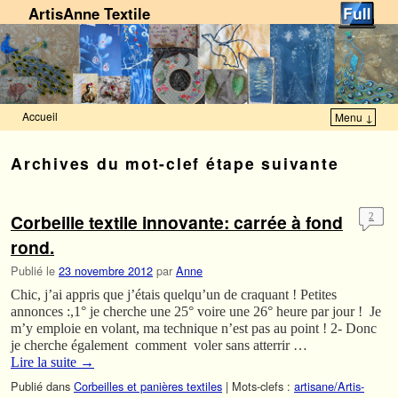
ArtisAnne Textile
Accueil
Menu ↓
Skip to primary content
Aller au contenu secondaire
Archives du mot-clef
étape suivante
Corbeille textile innovante: carrée à fond
2
rond.
Publié le
23 novembre 2012
par
Anne
Chic, j’ai appris que j’étais quelqu’un de craquant ! Petites
annonces :,1° je cherche une 25° voire une 26° heure par jour ! Je
m’y emploie en volant, ma technique n’est pas au point ! 2- Donc
je cherche également comment voler sans atterrir …
Lire la suite
→
Publié dans
Corbeilles et panières textiles
|
Mots-clefs :
artisane/Artis-