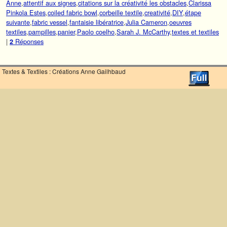
Anne
,
attentif aux signes
,
citations sur la créativité les obstacles
,
Clarissa
Pinkola Estes
,
coiled fabric bowl
,
corbeille textile
,
creativité
,
DIY
,
étape
suivante
,
fabric vessel
,
fantaisie libératrice
,
Julia Cameron
,
oeuvres
textiles
,
pampilles
,
panier
,
Paolo coelho
,
Sarah J. McCarthy
,
textes et textiles
|
Réponses
2
Textes & Textiles : Créations Anne Gailhbaud