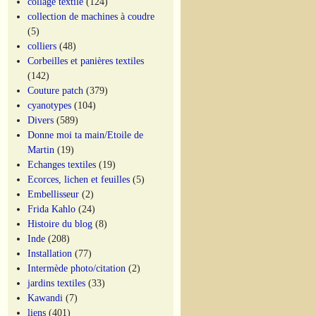
collage textile
(124)
collection de machines à coudre
(5)
colliers
(48)
Corbeilles et panières textiles
(142)
Couture patch
(379)
cyanotypes
(104)
Divers
(589)
Donne moi ta main/Etoile de
Martin
(19)
Echanges textiles
(19)
Ecorces, lichen et feuilles
(5)
Embellisseur
(2)
Frida Kahlo
(24)
Histoire du blog
(8)
Inde
(208)
Installation
(77)
Intermède photo/citation
(2)
jardins textiles
(33)
Kawandi
(7)
liens
(401)