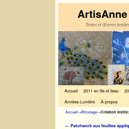
ArtisAnne 
Textes et Œuvres textil
Skip to primary content
Aller au contenu secondaire
Accueil
2011 en fils et tissu
20
Années-Lumière
À propos
Accueil
→
Bricolage
→
Création textil
Navigation des articles
←
Patchwork aux feuilles appli