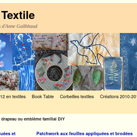
Textile
es d'Anne Gailhbaud
12 en textiles
Book Table
Corbeilles textiles
Créations 2010-20
e: drapeau ou emblème familial DIY
quées et
Patchwork aux feuilles appliquées et brodées