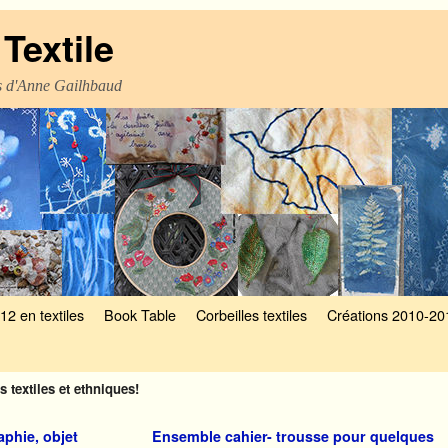
Textile
es d'Anne Gailhbaud
12 en textiles
Book Table
Corbeilles textiles
Créations 2010-20
s textiles et ethniques!
phie, objet
Ensemble cahier- trousse pour quelques