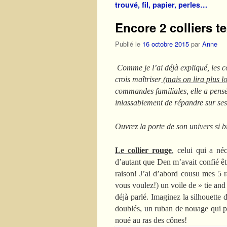
trouvé, fil, papier, perles…
Encore 2 colliers te
Publié le
16 octobre 2015
par
Anne
Comme je l’ai déjà expliqué, les cor
crois maîtriser
(mais on lira plus lo
commandes familiales, elle a pensé à
inlassablement de répandre sur s
Ouvrez la porte de son univers si
Le collier rouge
, celui qui a néc
d’autant que Den m’avait confié êtr
raison! J’ai d’abord cousu mes 5 
vous voulez!) un voile de » tie and
déjà parlé. Imaginez la silhouette
doublés, un ruban de nouage qui per
noué au ras des cônes!