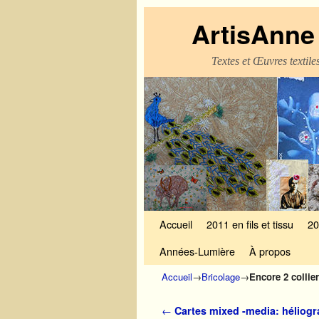
ArtisAnne 
Textes et Œuvres textil
Skip to primary content
Aller au contenu secondaire
Accueil
2011 en fils et tissu
20
Années-Lumière
À propos
Accueil
→
Bricolage
→
Encore 2 collier
Navigation des articles
←
Cartes mixed -media: héliogra