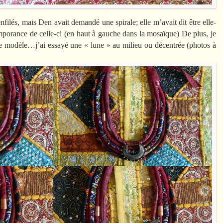
nfilés, mais Den avait demandé une spirale; elle m’avait dit être elle-
’imporance de celle-ci (en haut à gauche dans la mosaïque) De plus, je
c ce modèle…j’ai essayé une « lune » au milieu ou décentrée (photos à