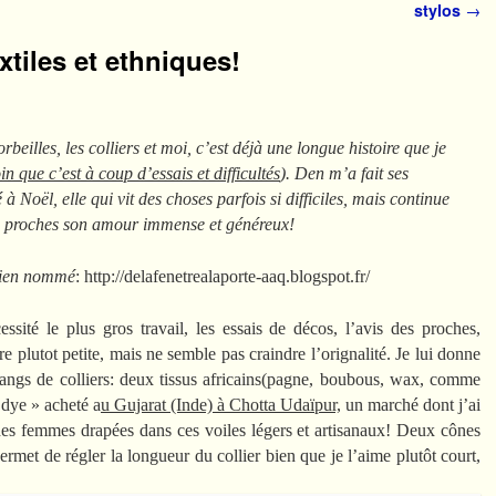
stylos
→
xtiles et ethniques!
beilles, les colliers et moi, c’est déjà une longue histoire que je
in que c’est à coup d’essais et difficultés
). Den m’a fait ses
 Noël, elle qui vit des choses parfois si difficiles, mais continue
es proches son amour immense et généreux!
 bien nommé
: http://delafenetrealaporte-aaq.blogspot.fr/
essité le plus gros travail, les essais de décos, l’avis des proches,
e plutot petite, mais ne semble pas craindre l’orignalité. Je lui donne
rangs de colliers: deux tissus africains(pagne, boubous, wax, comme
 dye » acheté a
u Gujarat (Inde) à Chotta Udaïpur,
un marché dont j’ai
 des femmes drapées dans ces voiles légers et artisanaux! Deux cônes
met de régler la longueur du collier bien que je l’aime plutôt court,