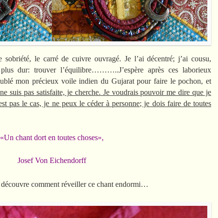
 sobriété, le carré de cuivre ouvragé. Je l’ai décentré; j’ai cousu,
plus dur: trouver l’équilibre………..J’espère après ces laborieux
oublé mon précieux voile indien du Gujarat pour faire le pochon, et
ne suis pas satisfaite, je cherche. Je voudrais pouvoir me dire que je
t pas le cas, je ne peux le céder à personne; je dois faire de toutes
«Un chant dort en toutes choses»,
Josef Von Eichendorff
 je découvre comment réveiller ce chant endormi…