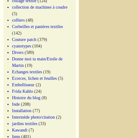
collage textile
(124)
collection de machines à coudre
(5)
colliers
(48)
Corbeilles et panières textiles
(142)
Couture patch
(379)
cyanotypes
(104)
Divers
(589)
Donne moi ta main/Etoile de
Martin
(19)
Echanges textiles
(19)
Ecorces, lichen et feuilles
(5)
Embellisseur
(2)
Frida Kahlo
(24)
Histoire du blog
(8)
Inde
(208)
Installation
(77)
Intermède photo/citation
(2)
jardins textiles
(33)
Kawandi
(7)
liens
(401)