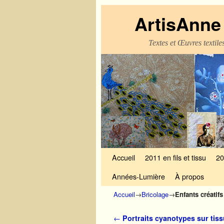
ArtisAnne 
Textes et Œuvres textil
Skip to primary content
Aller au contenu secondaire
Accueil
2011 en fils et tissu
20
Années-Lumière
À propos
Accueil
→
Bricolage
→
Enfants créatif
Navigation des articles
←
Portraits cyanotypes sur tissu