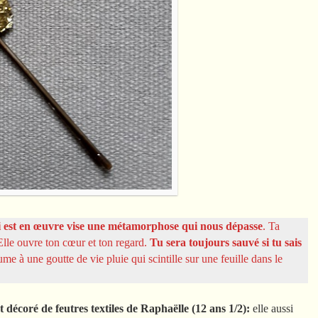
ui est en œuvre vise une métamorphose qui nous dépasse
. Ta
 Elle ouvre ton cœur et ton regard.
Tu sera toujours sauvé si tu sais
sume à une goutte de vie pluie qui scintille sur une feuille dans le
t décoré de feutres textiles de Raphaëlle (12 ans 1/2):
elle aussi