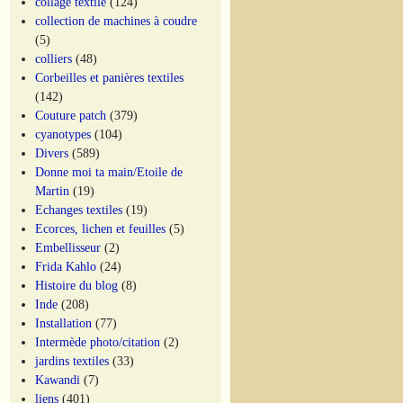
collage textile
(124)
collection de machines à coudre
(5)
colliers
(48)
Corbeilles et panières textiles
(142)
Couture patch
(379)
cyanotypes
(104)
Divers
(589)
Donne moi ta main/Etoile de
Martin
(19)
Echanges textiles
(19)
Ecorces, lichen et feuilles
(5)
Embellisseur
(2)
Frida Kahlo
(24)
Histoire du blog
(8)
Inde
(208)
Installation
(77)
Intermède photo/citation
(2)
jardins textiles
(33)
Kawandi
(7)
liens
(401)