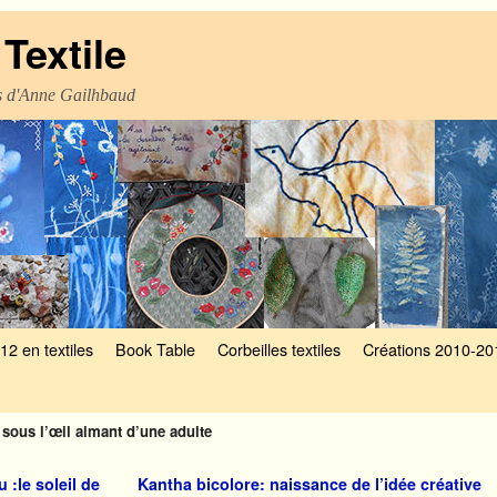
Textile
es d'Anne Gailhbaud
12 en textiles
Book Table
Corbeilles textiles
Créations 2010-20
s sous l’œil aimant d’une adulte
 :le soleil de
Kantha bicolore: naissance de l’idée créative