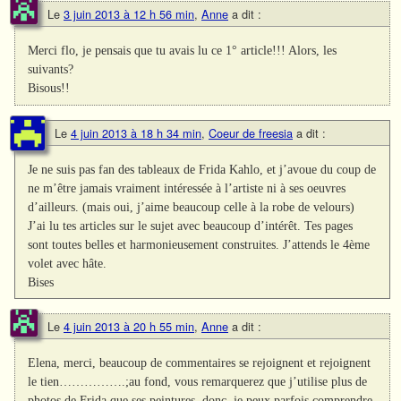
Le
3 juin 2013 à 12 h 56 min
,
Anne
a dit :
Merci flo, je pensais que tu avais lu ce 1° article!!! Alors, les
suivants?
Bisous!!
Le
4 juin 2013 à 18 h 34 min
,
Coeur de freesia
a dit :
Je ne suis pas fan des tableaux de Frida Kahlo, et j’avoue du coup de
ne m’être jamais vraiment intéressée à l’artiste ni à ses oeuvres
d’ailleurs. (mais oui, j’aime beaucoup celle à la robe de velours)
J’ai lu tes articles sur le sujet avec beaucoup d’intérêt. Tes pages
sont toutes belles et harmonieusement construites. J’attends le 4ème
volet avec hâte.
Bises
Le
4 juin 2013 à 20 h 55 min
,
Anne
a dit :
Elena, merci, beaucoup de commentaires se rejoignent et rejoignent
le tien…………….;au fond, vous remarquerez que j’utilise plus de
photos de Frida que ses peintures, donc, je peux parfois comprendre