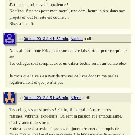
J’attends la suite avec impatience !
Ne t’inquiètes pas pour mon moral, une demi heure la tête dans mes
projets et tout le reste est oublié …
Bises à bientôt !
Le
30 mai 2013 à 4 h 53 min
,
Nadine
a dit :
Nous aimons toute Frida pour son oeuvre lais surtout pour ce qu’elle
est
Tes collages sont somptueux et un cahier textile serait un bonne idée
…
Je crois que je vais essayer de trouver ce livre dont tu me parles
régulièrement et que je n’ai pas
Le
30 mai 2013 à 5 h 46 min
,
Nijenn
a dit :
Tes collages sont superbes ! Enfin, il faudrait d’autres mots :
raffinés, vibrants, expressifs. On sent la passion et l’enthousiasme.
c’est vraiment très beau.
Suite à notre discussion à propos du journal/carnet de croquis de
Frida Kahlo, j’ai lancé une recherche à la bibli pour ce livre et tout