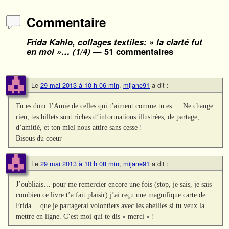
Commentaire
Frida Kahlo, collages textiles: » la clarté fut
en moi »… (1/4)
— 51 commentaires
Le
29 mai 2013 à 10 h 06 min
,
mijane91
a dit :
Tu es donc l’Amie de celles qui t’aiment comme tu es … Ne change
rien, tes billets sont riches d’informations illustrées, de partage,
d’amitié, et ton miel nous attire sans cesse !
Bisous du coeur
Le
29 mai 2013 à 10 h 08 min
,
mijane91
a dit :
J’oubliais… pour me remercier encore une fois (stop, je sais, je sais
combien ce livre t’a fait plaisir) j’ai reçu une magnifique carte de
Frida… que je partagerai volontiers avec les abeilles si tu veux la
mettre en ligne. C’est moi qui te dis « merci » !