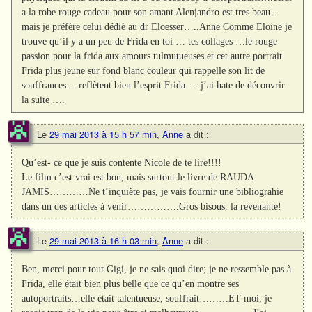
a la robe rouge cadeau pour son amant Alenjandro est tres beau..
mais je préfère celui dédiè au dr Eloesser…..Anne Comme Eloine je
trouve qu’il y a un peu de Frida en toi … tes collages …le rouge
passion pour la frida aux amours tulmutueuses et cet autre portrait
Frida plus jeune sur fond blanc couleur qui rappelle son lit de
souffrances….reflètent bien l’esprit Frida ….j’ai hate de découvrir
la suite ….
Le
29 mai 2013 à 15 h 57 min
,
Anne
a dit :
Qu’est- ce que je suis contente Nicole de te lire!!!!
Le film c’est vrai est bon, mais surtout le livre de RAUDA
JAMIS…………Ne t’inquiète pas, je vais fournir une bibliograhie
dans un des articles à venir…………….Gros bisous, la revenante!
Le
29 mai 2013 à 16 h 03 min
,
Anne
a dit :
Ben, merci pour tout Gigi, je ne sais quoi dire; je ne ressemble pas à
Frida, elle était bien plus belle que ce qu’en montre ses
autoportraits…elle était talentueuse, souffrait………ET moi, je