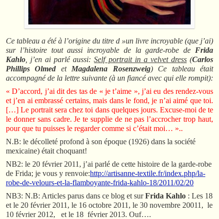
Ce tableau a été à l’origine du titre d »un livre incroyable (que j’ai)
sur l’histoire tout aussi incroyable de la garde-robe de
Frida
Kahlo
, j’en ai parlé aussi:
Self portrait in a velvet dress
(
Carlos
Phillips Olmed
et
Magdalena Rosenzweig
) Ce tableau était
accompagné de la lettre suivante (à un fiancé avec qui elle rompit):
« D’accord, j’ai dit des tas de « je t’aime », j’ai eu des rendez-vous
et j’en ai embrassé certains, mais dans le fond, je n’ai aimé que toi.
[…] Le portrait sera chez toi dans quelques jours. Excuse-moi de te
le donner sans cadre. Je te supplie de ne pas l’accrocher trop haut,
pour que tu puisses le regarder comme si c’était moi… »..
N.B: le décolleté profond à son époque (1926) dans la société
mexicaine) était choquant!
NB2: le 20 février 2011, j’ai parlé de cette histoire de la garde-robe
de Frida; je vous y renvoie:
http://artisanne-textile.fr/index.php/la-
robe-de-velours-et-la-flamboyante-frida-kahlo-18/2011/02/20
NB3: N.B: Articles parus dans ce blog et sur
Frida Kahlo
: Les 18
et le 20 février 2011, le 16 octobre 2011, le 30 novembre 20011, le
10 février 2012, et le 18 février 2013. Ouf….