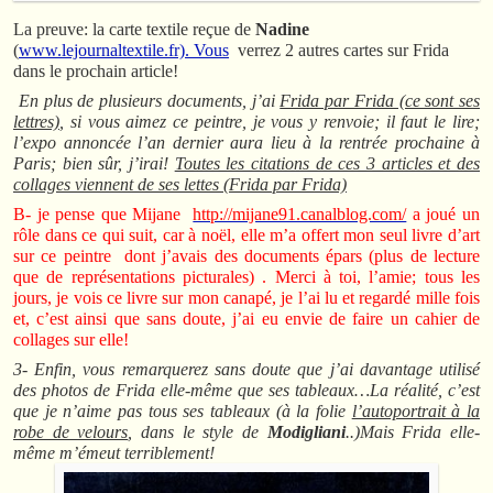
La preuve: la carte textile reçue de
Nadine
(
www.lejournaltextile.fr). Vous
verrez 2 autres cartes sur Frida
dans le prochain article!
En plus de plusieurs documents, j’ai
Frida par Frida (ce sont ses
lettres)
, si vous aimez ce peintre, je vous y renvoie; il faut le lire;
l’expo annoncée l’an dernier aura lieu à la rentrée prochaine à
Paris; bien sûr, j’irai!
Toutes les citations de ces 3 articles et des
collages viennent de ses lettes (Frida par Frida)
B- je pense que Mijane
http://mijane91.canalblog.com/
a joué un
rôle dans ce qui suit, car à noël, elle m’a offert mon seul livre d’art
sur ce peintre dont j’avais des documents épars (plus de lecture
que de représentations picturales) . Merci à toi, l’amie; tous les
jours, je vois ce livre sur mon canapé, je l’ai lu et regardé mille fois
et, c’est ainsi que sans doute, j’ai eu envie de faire un cahier de
collages sur elle!
3- Enfin, vous remarquerez sans doute que j’ai davantage utilisé
des photos de Frida elle-même que ses tableaux…La réalité, c’est
que je n’aime pas tous ses tableaux (à la folie
l’autoportrait à la
robe de velours
, dans le style de
Modigliani
..)Mais Frida elle-
même m’émeut terriblement!