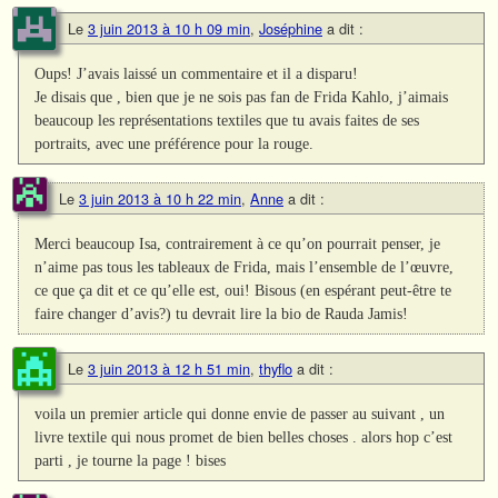
Le
3 juin 2013 à 10 h 09 min
,
Joséphine
a dit :
Oups! J’avais laissé un commentaire et il a disparu!
Je disais que , bien que je ne sois pas fan de Frida Kahlo, j’aimais
beaucoup les représentations textiles que tu avais faites de ses
portraits, avec une préférence pour la rouge.
Le
3 juin 2013 à 10 h 22 min
,
Anne
a dit :
Merci beaucoup Isa, contrairement à ce qu’on pourrait penser, je
n’aime pas tous les tableaux de Frida, mais l’ensemble de l’œuvre,
ce que ça dit et ce qu’elle est, oui! Bisous (en espérant peut-être te
faire changer d’avis?) tu devrait lire la bio de Rauda Jamis!
Le
3 juin 2013 à 12 h 51 min
,
thyflo
a dit :
voila un premier article qui donne envie de passer au suivant , un
livre textile qui nous promet de bien belles choses . alors hop c’est
parti , je tourne la page ! bises