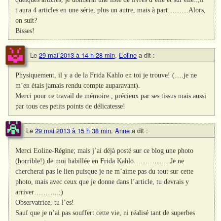
t aura 4 articles en une série, plus un autre, mais à part………Alors,
on suit?
Bisses!
Le
29 mai 2013 à 14 h 28 min
,
Eoline
a dit :
Physiquement, il y a de la Frida Kahlo en toi je trouve! (….je ne
m’en étais jamais rendu compte auparavant).
Merci pour ce travail de mémoire , précieux par ses tissus mais aussi
par tous ces petits points de délicatesse!
Le
29 mai 2013 à 15 h 38 min
,
Anne
a dit :
Merci Eoline-Régine; mais j’ai déjà posté sur ce blog une photo
(horrible!) de moi habillée en Frida Kahlo…………….Je ne
chercherai pas le lien puisque je ne m’aime pas du tout sur cette
photo, mais avec ceux que je donne dans l’article, tu devrais y
arriver………..:)
Observatrice, tu l’es!
Sauf que je n’ai pas souffert cette vie, ni réalisé tant de superbes