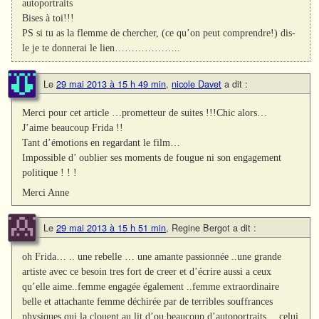
autoportraits
Bises à toi!!!
PS si tu as la flemme de chercher, (ce qu’on peut comprendre!) dis-
le je te donnerai le lien………………..
Le
29 mai 2013 à 15 h 49 min
,
nicole Davet
a dit :
Merci pour cet article …prometteur de suites !!!Chic alors…
J’aime beaucoup Frida !!
Tant d’émotions en regardant le film…
Impossible d’ oublier ses moments de fougue ni son engagement
politique ! ! !
Merci Anne
Le
29 mai 2013 à 15 h 51 min
,
Regine Bergot
a dit :
oh Frida… .. une rebelle … une amante passionnée ..une grande
artiste avec ce besoin tres fort de creer et d’écrire aussi a ceux
qu’elle aime..femme engagée également ..femme extraordinaire
belle et attachante femme déchirée par de terribles souffrances
physiques qui la clouent au lit d’ou beaucoup d’autoportraits….celui