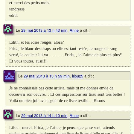
et merci des petits mots
tendresse
edith
Le
29 mai 2013 à 13 h 43 min
,
Anne
a dit :
Edith, et les roses rouges, alors?
Frida, le blanc des draps où elle est tant restée, le rouge du sang
versé, la couleur lui va…………Frida, , je l’aime de plus en plus!!
Et vous toutes, aussi!!
Le
29 mai 2013 à 13 h 59 min
,
lilou25
a dit :
Je ne connaissais pas cette artiste, mais tu me donnes envie de
découvrir son oeuvre… Et ces impressions sur tissu sont très belles !
Voilà un bien joli avant-goût de ce livre textile… Bisous
Le
29 mai 2013 à 14 h 10 min
,
Anne
a dit :
Lilou , merci, Frida, je l’aime, je pense que ça se sent; attends
quelques articles, je donnerai une liste de livres d’elle et sur elle..;il