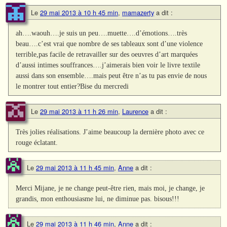
Le
29 mai 2013 à 10 h 45 min
,
mamazerty
a dit :
ah….waouh….je suis un peu….muette….d’émotions….très
beau….c’est vrai que nombre de ses tableaux sont d’une violence
terrible,pas facile de retravailler sur des oeuvres d’art marquées
d’aussi intimes souffrances….j’aimerais bien voir le livre textile
aussi dans son ensemble….mais peut être n’as tu pas envie de nous
le montrer tout entier?Bise du mercredi
Le
29 mai 2013 à 11 h 26 min
,
Laurence
a dit :
Très jolies réalisations. J’aime beaucoup la dernière photo avec ce
rouge éclatant.
Le
29 mai 2013 à 11 h 45 min
,
Anne
a dit :
Merci Mijane, je ne change peut-être rien, mais moi, je change, je
grandis, mon enthousiasme lui, ne diminue pas. bisous!!!
Le
29 mai 2013 à 11 h 46 min
,
Anne
a dit :