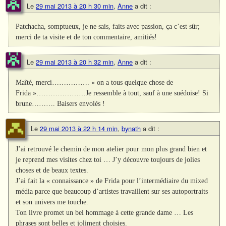
Le
29 mai 2013 à 20 h 30 min
,
Anne
a dit :
Patchacha, somptueux, je ne sais, faits avec passion, ça c’est sûr;
merci de ta visite et de ton commentaire, amitiés!
Le
29 mai 2013 à 20 h 32 min
,
Anne
a dit :
Maîté, merci……………. « on a tous quelque chose de
Frida »…………………Je ressemble à tout, sauf à une suédoise! Si
brune………. Baisers envolés !
Le
29 mai 2013 à 22 h 14 min
,
bynath
a dit :
J’ai retrouvé le chemin de mon atelier pour mon plus grand bien et
je reprend mes visites chez toi … J’y découvre toujours de jolies
choses et de beaux textes.
J’ai fait la « connaissance » de Frida pour l’intermédiaire du mixed
média parce que beaucoup d’artistes travaillent sur ses autoportraits
et son univers me touche.
Ton livre promet un bel hommage à cette grande dame … Les
phrases sont belles et joliment choisies.