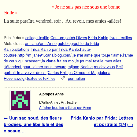
« Je ne suis pas née sous une bonne
étoile »
La suite paraîtra vendredi soir . Au revoir, mes amies -ailées!
Publié dans
collage textile
,
Couture patch
,
Divers
,
Frida Kahlo
,
livres textiles
Mots-clefs :
artisane/artisAnne
,
autobiographie de Frida
Kahlo
,
citations
,
Frida Kahlo par Frida Kahlo
,
haute-
couture
,
http://mijane91.canalblog.com/
,
je n'ai aimé que toi
,
je t'aime
,
l'amie
de ceux qui m'aiment
,
la clarté fut en moi
,
le journal textile
,
mes ailes
s'étendent pour t'aimer sans mesure
,
mijane
,
Nadine
,
rendez-vous
,
Self
portrait in a velvet dress (Carlos Phillips Olmed et Magdalena
Rosenzweig)
,
textes et textiles
permalien
A propos Anne
L'Artis-Anne : Art Textile
Afficher tous les articles par Anne
Navigation des articles
←
Uun sac noué, des fleurs
Frida Kahlo par Frida: Lettres
brodées, une libellule et des
et portraits (2/4)
→
oiseaux….