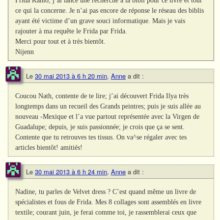
ce qui la concerne. Je n’ai pas encore de réponse le réseau des biblis
ayant été victime d’un grave souci informatique. Mais je vais
rajouter à ma requête le Frida par Frida.
Merci pour tout et à très bientôt.
Nijenn
Le
30 mai 2013 à 6 h 20 min
,
Anne
a dit :
Coucou Nath, contente de te lire; j’ai découvert Frida Ilya très
longtemps dans un recueil des Grands peintres; puis je suis allée au
nouveau -Mexique et l’a vue partout représentée avec la Virgen de
Guadalupe; depuis, je suis passionnée; je crois que ça se sent.
Contente que tu retrouves tes tissus. On va^se régaler avec tes
articles bientôt! amitiés!
Le
30 mai 2013 à 6 h 24 min
,
Anne
a dit :
Nadine, tu parles de Velvet dress ? C’est quand même un livre de
spécialistes et fous de Frida. Mes 8 collages sont assemblés en livre
textile; courant juin, je ferai comme toi, je rassemblerai ceux que