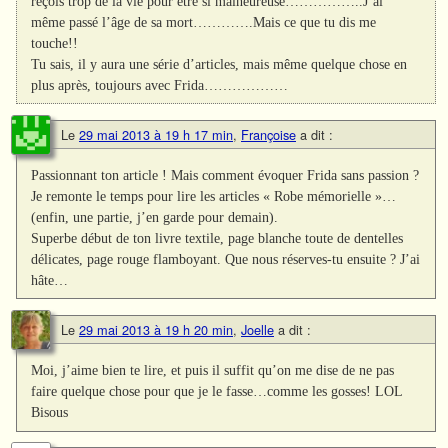
reçois trop de la vie pour être si malheureuse……………..J’ai
même passé l’âge de sa mort………….Mais ce que tu dis me
touche!!
Tu sais, il y aura une série d’articles, mais même quelque chose en
plus après, toujours avec Frida………………
Le
29 mai 2013 à 19 h 17 min
,
Françoise
a dit :
Passionnant ton article ! Mais comment évoquer Frida sans passion ?
Je remonte le temps pour lire les articles « Robe mémorielle »…
(enfin, une partie, j’en garde pour demain).
Superbe début de ton livre textile, page blanche toute de dentelles
délicates, page rouge flamboyant. Que nous réserves-tu ensuite ? J’ai
hâte…
Le
29 mai 2013 à 19 h 20 min
,
Joelle
a dit :
Moi, j’aime bien te lire, et puis il suffit qu’on me dise de ne pas
faire quelque chose pour que je le fasse…comme les gosses! LOL
Bisous