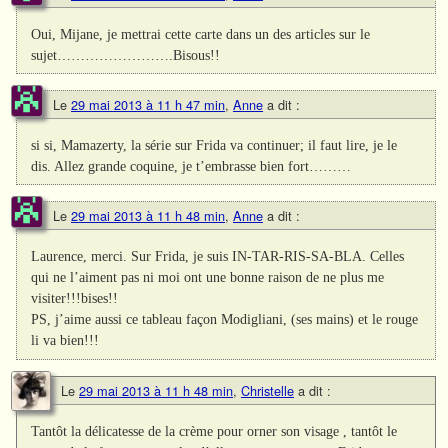
Oui, Mijane, je mettrai cette carte dans un des articles sur le
sujet…………………….Bisous!!
Le
29 mai 2013 à 11 h 47 min
,
Anne
a dit :
si si, Mamazerty, la série sur Frida va continuer; il faut lire, je le
dis. Allez grande coquine, je t’embrasse bien fort………
Le
29 mai 2013 à 11 h 48 min
,
Anne
a dit :
Laurence, merci. Sur Frida, je suis IN-TAR-RIS-SA-BLA. Celles
qui ne l’aiment pas ni moi ont une bonne raison de ne plus me
visiter!!!bises!!
PS, j’aime aussi ce tableau façon Modigliani, (ses mains) et le rouge
li va bien!!!
Le
29 mai 2013 à 11 h 48 min
,
Christelle
a dit :
Tantôt la délicatesse de la crème pour orner son visage , tantôt le