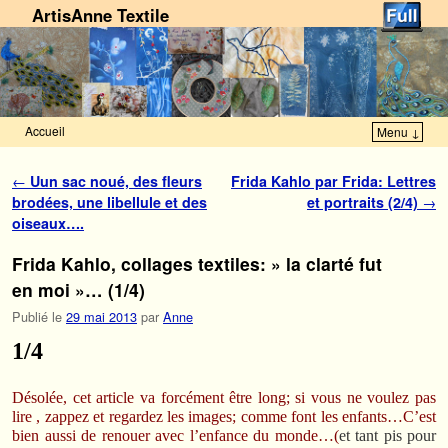
ArtisAnne Textile
Accueil
Menu ↓
Skip to primary content
Aller au contenu secondaire
Navigation des articles
←
Uun sac noué, des fleurs
Frida Kahlo par Frida: Lettres
brodées, une libellule et des
et portraits (2/4)
→
oiseaux….
Frida Kahlo, collages textiles: » la clarté fut
en moi »… (1/4)
Publié le
29 mai 2013
par
Anne
1/4
Désolée, cet article va forcément être long; si vous ne voulez pas
lire , zappez et regardez les images; comme font les enfants…C’est
bien aussi de renouer avec l’enfance du monde…(
et tant pis pour