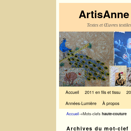
ArtisAnne 
Textes et Œuvres textil
Skip to primary content
Aller au contenu secondaire
Accueil
2011 en fils et tissu
20
Années-Lumière
À propos
Accueil
→Mots-clefs
haute-couture
Archives du mot-clef