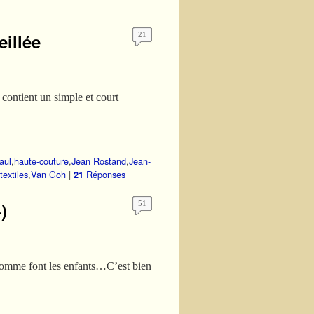
eillée
21
contient un simple et court
aul
,
haute-couture
,
Jean Rostand
,
Jean-
textiles
,
Van Goh
|
Réponses
21
)
51
; comme font les enfants…C’est bien