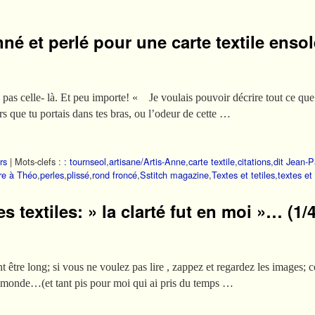
né et perlé pour une carte textile ensol
as celle- là. Et peu importe! « Je voulais pouvoir décrire tout ce que 
que tu portais dans tes bras, ou l’odeur de cette …
rs
|
Mots-clefs :
: tournseol
,
artisane/Artis-Anne
,
carte textile
,
citations
,
dit Jean-P
tre à Théo
,
perles
,
plissé
,
rond froncé
,
Sstitch magazine
,
Textes et tetiles
,
textes et 
s textiles: » la clarté fut en moi »… (1/4
nt être long; si vous ne voulez pas lire , zappez et regardez les images
u monde…(et tant pis pour moi qui ai pris du temps …