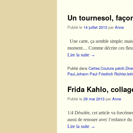
Un tournesol, façon
Publié le
14 juillet 2013
par
Anne
Une carte, ça semble simple; mais p
moment… Comme décrire ces fleurs 
Lire la suite
→
Publié dans
Cartes
,
Couture patch
,
Dive
Paul
,
Johann Paul Friedrich Richter
,
let
Frida Kahlo, collage
Publié le
29 mai 2013
par
Anne
1/4 Désolée, cet article va forcéme
aussi de renouer avec l’enfance d
Lire la suite
→