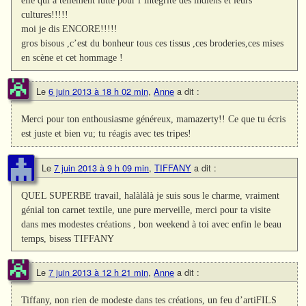
elle qui a tellement lutté pour l’intégrité des indiens et leurs
cultures!!!!!
moi je dis ENCORE!!!!!
gros bisous ,c’est du bonheur tous ces tissus ,ces broderies,ces mises
en scène et cet hommage !
Le
6 juin 2013 à 18 h 02 min
,
Anne
a dit :
Merci pour ton enthousiasme généreux, mamazerty!! Ce que tu écris
est juste et bien vu; tu réagis avec tes tripes!
Le
7 juin 2013 à 9 h 09 min
,
TIFFANY
a dit :
QUEL SUPERBE travail, halàlàlà je suis sous le charme, vraiment
génial ton carnet textile, une pure merveille, merci pour ta visite
dans mes modestes créations , bon weekend à toi avec enfin le beau
temps, bisess TIFFANY
Le
7 juin 2013 à 12 h 21 min
,
Anne
a dit :
Tiffany, non rien de modeste dans tes créations, un feu d’artiFILS