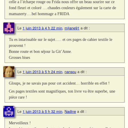
celle a l’écharpe rouge ou Frida nous offre un beau sourire sur ce
fond fleuri et coloré ….chaudes couleurs également sur la carte de
mamazerty….bel hommage a FRIDA
Le
1 juin 2013 à 4 h 22 min
,
mijane91
a dit :
Tu es intarissable sur le sujet….. et ces pages de cahier textile le
prouvent !
Bonne route et bon séjour la Git’Anne.
Grosses bises
Le
1 juin 2013 à 5 h 24 min
,
nansou
a dit :
Gloups, je ne savais pas pour cet accident… horrible en effet !
Ces pages textiles sont magnifiques, ton livre va être superbe, une
pièce rare !
Le
1 juin 2013 à 5 h 32 min
,
Nadine
a dit :
Merveilleux !