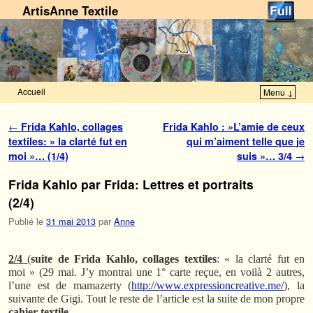
ArtisAnne Textile
Accueil
Menu ↓
Skip to primary content
Aller au contenu secondaire
Navigation des articles
←
Frida Kahlo, collages
Frida Kahlo : »L’amie de ceux
textiles: » la clarté fut en
qui m’aiment telle que je
moi »… (1/4)
suis »… 3/4
→
Frida Kahlo par Frida: Lettres et portraits
(2/4)
Publié le
31 mai 2013
par
Anne
2/4
(
suite de Frida Kahlo, collages textiles
: « la clarté fut en
moi » (29 mai. J’y montrai une 1° carte reçue, en voilà 2 autres,
l’une est de mamazerty (
http://www.expressioncreative.me/
), la
suivante de Gigi. Tout le reste de l’article est la suite de mon propre
cahier textile.