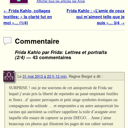
Afficher tous les articles par Anne
Navigation des articles
←
Frida Kahlo, collages
Frida Kahlo : »L’amie de ceux
textiles: » la clarté fut en
qui m’aiment telle que je
moi »… (1/4)
suis »… 3/4
→
Commentaire
Frida Kahlo par Frida: Lettres et portraits
(2/4)
— 43 commentaires
Le
31 mai 2013 à 23 h 12 min
,
Regine Bergot
a dit :
SURPRISE ! oui je me souviens de cet autoportrait de Frida sur
lequel j’avais pris la liberté de repeindre au passé empietant feuilles
et fleurs ..d’ ajouter perroquets et petit singe symboles érotiques ou
compagnons de solitude … et empruntées a un autre autoportrait les
racines qui auréolent sa coiffure rappellent la toile d’araignée avec
laquelle elle essaye de capturer sa proie DIEGO….Anne j’aime
beaucoup ces photos qui illustrent les pages de ton cahier surtout