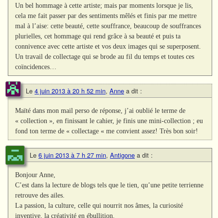
Un bel hommage à cette artiste; mais par moments lorsque je lis,
cela me fait passer par des sentiments mêlés et finis par me mettre
mal à l’aise: cette beauté, cette souffrance, beaucoup de souffrances
plurielles, cet hommage qui rend grâce à sa beauté et puis ta
connivence avec cette artiste et vos deux images qui se superposent.
Un travail de collectage qui se brode au fil du temps et toutes ces
coïncidences…
Le
4 juin 2013 à 20 h 52 min
,
Anne
a dit :
Maïté dans mon mail perso de réponse, j’ai oublié le terme de
« collection », en finissant le cahier, je finis une mini-collection ; eu
fond ton terme de « collectage « me convient assez! Très bon soir!
Le
6 juin 2013 à 7 h 27 min
,
Antigone
a dit :
Bonjour Anne,
C’est dans la lecture de blogs tels que le tien, qu’une petite terrienne
retrouve des ailes.
La passion, la culture, celle qui nourrit nos âmes, la curiosité
inventive, la créativité en ébullition.