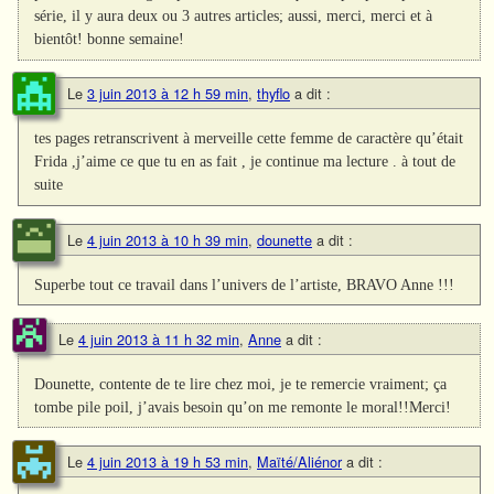
série, il y aura deux ou 3 autres articles; aussi, merci, merci et à
bientôt! bonne semaine!
Le
3 juin 2013 à 12 h 59 min
,
thyflo
a dit :
tes pages retranscrivent à merveille cette femme de caractère qu’était
Frida ,j’aime ce que tu en as fait , je continue ma lecture . à tout de
suite
Le
4 juin 2013 à 10 h 39 min
,
dounette
a dit :
Superbe tout ce travail dans l’univers de l’artiste, BRAVO Anne !!!
Le
4 juin 2013 à 11 h 32 min
,
Anne
a dit :
Dounette, contente de te lire chez moi, je te remercie vraiment; ça
tombe pile poil, j’avais besoin qu’on me remonte le moral!!Merci!
Le
4 juin 2013 à 19 h 53 min
,
Maïté/Aliénor
a dit :