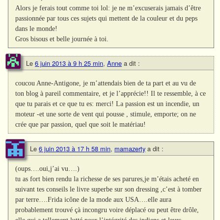
Alors je ferais tout comme toi lol: je ne m’excuserais jamais d’être
passionnée par tous ces sujets qui mettent de la couleur et du peps
dans le monde!
Gros bisous et belle journée à toi.
Le
6 juin 2013 à 9 h 25 min
,
Anne
a dit :
coucou Anne-Antigone, je m’attendais bien de ta part et au vu de
ton blog à pareil commentaire, et je l’apprécie!! Il te ressemble, à ce
que tu parais et ce que tu es: merci! La passion est un incendie, un
moteur -et une sorte de vent qui pousse , stimule, emporte; on ne
crée que par passion, quel que soit le matériau!
Le
6 juin 2013 à 17 h 58 min
,
mamazerty
a dit :
(oups….oui,j’ai vu….)
tu as fort bien rendu la richesse de ses parures,je m’étais acheté en
suivant tes conseils le livre superbe sur son dressing ,c’est à tomber
par terre….Frida icône de la mode aux USA….elle aura
probablement trouvé çà incongru voire déplacé ou peut être drôle,