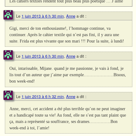
Les cahiers textiles rendent tout plus beau plus poétique … J’aime
Le
1 juin 2013 à 6 h 30 min
,
Anne
a dit :
Gigi, merci de ton enthousiasme!, l’hommage continue, va
continuer. Après le cahier textile qui n’est pas fini, il y aura une
suite. Frida est plus vivante que son mari !!! Pour la suite, à lundi!
Le
1 juin 2013 à 6 h 30 min
,
Anne
a dit :
Oui, intarissable, Mijane. quand je me passionne, je vais à fond, je
lis tout d’un auteur que j’aime par exemple…………………Bisous,
bon week-end!
Le
1 juin 2013 à 6 h 32 min
,
Anne
a dit :
Anne, merci, cet accident a été plus terrible qu’on ne peut imaginer
et a handicapé toute sa vie! Au fond, elle ne s’est pas tant plaint que
ça, mais a représenté sa souffrance, ses drames……………Bon
week-end à toi, l’amie!