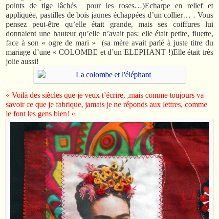
points de tige lâchés pour les roses…)Echarpe en relief et
appliquée, pastilles de bois jaunes échappées d’un collier… . Vous
pensez peut-être qu’elle était grande, mais ses coiffures lui
donnaient une hauteur qu’elle n’avait pas; elle était petite, fluette,
face à son « ogre de mari » (sa mère avait parlé à juste titre du
mariage d’une « COLOMBE et d’un ELEPHANT !)Elle était très
jolie aussi!
« Voilà des siècles que je veux t’écrire, ,mais comme toujours va
savoir ce que je fabrique, jamais je ne réponds aux lettres, comme
le font les gens bien! «