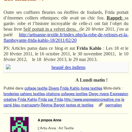
Outre ses coiffures fleuries ou étoffées de foulards, Frida portait
d’énormes colliers ethniques; elle avait un chic fou.
Rappel:
sa
garde- robe et l’histoire incroyable de celle-ci ont fait l’objet du
beau livre
Self portait in a velvet dress. (
le 20 février 2011, j’en ai
parlé
http://artisanne-textile.fr/index.php/la-robe-de-velours-et-la-
flamboyante-frida-kahlo-18/2011/02/20
PS: Articles parus dans ce blog et sur
Frida Kahlo
: Les 18 et le
20 février 2011, le 16 octobre 2011, le 30 novembre 20011, le 10
février 2012, le 18 février 2013, le 29 mai 2013.
A Lundi matin !
Publié dans
collage textile
,
Divers
,
Frida Kahlo
,
livres textiles
Mots-clefs :
broderies
,
cahiers textiles
,
citations
,
collages textiles
,
Diego rivera
,
Expression
créative
,
Frida Kahlo
,
Frida par Frida
,
http://www.expressioncreative.me
,
le
carré bleu
,
mamazerty
,
Régine Bergot
,
textes et textiles
permalien
A propos Anne
L'Artis-Anne : Art Textile