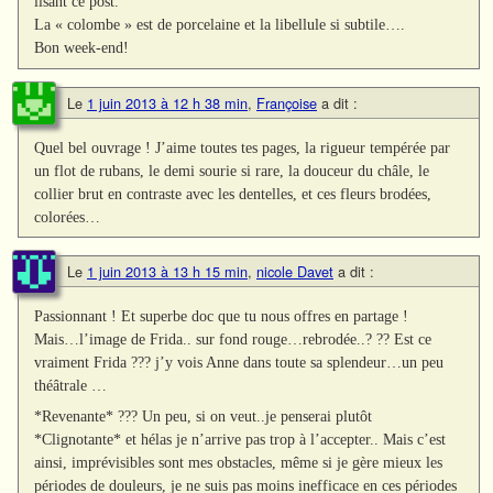
lisant ce post.
La « colombe » est de porcelaine et la libellule si subtile….
Bon week-end!
Le
1 juin 2013 à 12 h 38 min
,
Françoise
a dit :
Quel bel ouvrage ! J’aime toutes tes pages, la rigueur tempérée par
un flot de rubans, le demi sourie si rare, la douceur du châle, le
collier brut en contraste avec les dentelles, et ces fleurs brodées,
colorées…
Le
1 juin 2013 à 13 h 15 min
,
nicole Davet
a dit :
Passionnant ! Et superbe doc que tu nous offres en partage !
Mais…l’image de Frida.. sur fond rouge…rebrodée..? ?? Est ce
vraiment Frida ??? j’y vois Anne dans toute sa splendeur…un peu
théâtrale …
*Revenante* ??? Un peu, si on veut..je penserai plutôt
*Clignotante* et hélas je n’arrive pas trop à l’accepter.. Mais c’est
ainsi, imprévisibles sont mes obstacles, même si je gère mieux les
périodes de douleurs, je ne suis pas moins inefficace en ces périodes