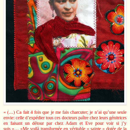
« (…) Ca fait 4 fois que je me fais charcuter; je n’ai qu’une seule
envie: celle d’expédier tous ces docteurs paître chez leurs génitrices
en faisant un détour par chez Adam et Eve pour voir si j’y
suis »… »Me voilà transformée en véritable « sainte » dotée de la