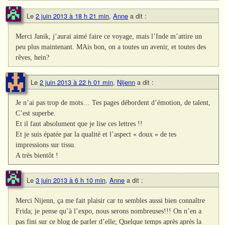
Le
2 juin 2013 à 18 h 21 min
,
Anne
a dit :
Merci Janik, j’aurai aimé faire ce voyage, mais l’Inde m’attire un
peu plus maintenant. MAis bon, on a toutes un avenir, et toutes des
rêves, hein?
Le
2 juin 2013 à 22 h 01 min
,
Nijenn
a dit :
Je n’ai pas trop de mots… Tes pages débordent d’émotion, de talent,
C’est superbe.
Et il faut absolument que je lise ces lettres !!
Et je suis épatée par la qualité et l’aspect « doux » de tes
impressions sur tissu.
A très bientôt !
Le
3 juin 2013 à 6 h 10 min
,
Anne
a dit :
Merci Nijenn, ça me fait plaisir car tu sembles aussi bien connaître
Frida; je pense qu’à l’expo, nous serons nombreuses!!! On n’en a
pas fini sur ce blog de parler d’elle; Quelque temps après après la