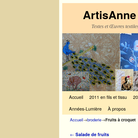
ArtisAnne 
Textes et Œuvres textil
Skip to primary content
Aller au contenu secondaire
Accueil
2011 en fils et tissu
20
Années-Lumière
À propos
Accueil
→
broderie
→
Fruits à croquet
Navigation des articles
←
Salade de fruits