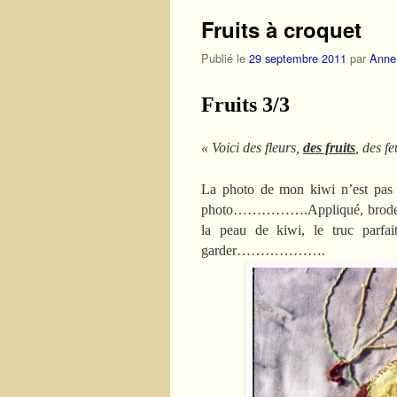
Fruits à croquet
Publié le
29 septembre 2011
par
Anne
Fruits 3/3
« Voici des fleurs,
des fruits
, des f
La photo de mon kiwi n’est pas bo
photo…………….Appliqué, broderie
la peau de kiwi, le truc parfai
garder……………….