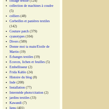
collage textile
(124)
collection de machines à coudre
(5)
colliers
(48)
Corbeilles et panières textiles
(142)
Couture patch
(379)
cyanotypes
(104)
Divers
(589)
Donne moi ta main/Etoile de
Martin
(19)
Echanges textiles
(19)
Ecorces, lichen et feuilles
(5)
Embellisseur
(2)
Frida Kahlo
(24)
Histoire du blog
(8)
Inde
(208)
Installation
(77)
Intermède photo/citation
(2)
jardins textiles
(33)
Kawandi
(7)
liens
(401)