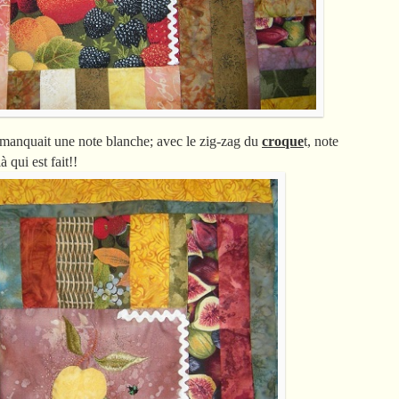
l manquait une note blanche; avec le zig-zag du
croque
t, note
 qui est fait!!