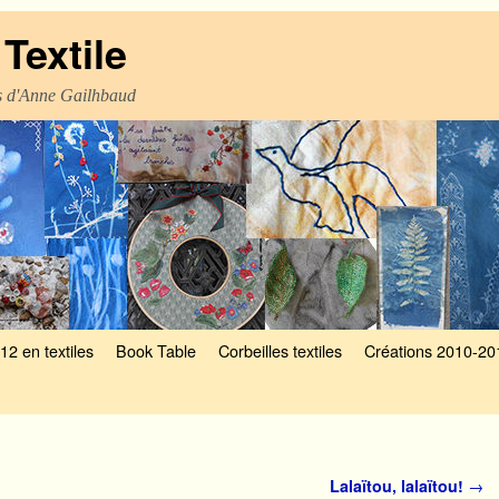
Textile
es d'Anne Gailhbaud
12 en textiles
Book Table
Corbeilles textiles
Créations 2010-20
Lalaïtou, lalaïtou!
→