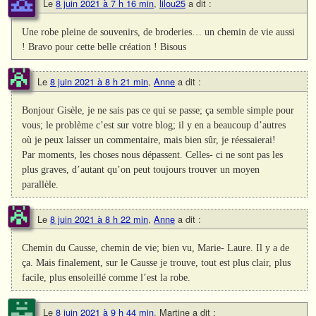
Le
8 juin 2021 à 7 h 16 min
,
lilou25
a dit :
Une robe pleine de souvenirs, de broderies… un chemin de vie aussi
! Bravo pour cette belle création ! Bisous
Le
8 juin 2021 à 8 h 21 min
,
Anne
a dit :
Bonjour Gisèle, je ne sais pas ce qui se passe; ça semble simple pour
vous; le problème c’est sur votre blog; il y en a beaucoup d’autres
où je peux laisser un commentaire, mais bien sûr, je réessaierai!
Par moments, les choses nous dépassent. Celles- ci ne sont pas les
plus graves, d’autant qu’on peut toujours trouver un moyen
parallèle.
Le
8 juin 2021 à 8 h 22 min
,
Anne
a dit :
Chemin du Causse, chemin de vie; bien vu, Marie- Laure. Il y a de
ça. Mais finalement, sur le Causse je trouve, tout est plus clair, plus
facile, plus ensoleillé comme l’est la robe.
Le
8 juin 2021 à 9 h 44 min
,
Martine
a dit :