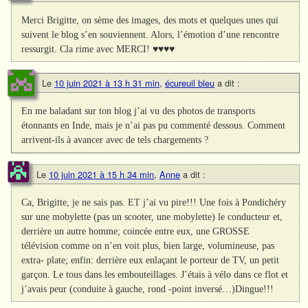
Merci Brigitte, on sème des images, des mots et quelques unes qui
suivent le blog s’en souviennent. Alors, l’émotion d’une rencontre
ressurgit. Cla rime avec MERCI! ♥♥♥♥
Le
10 juin 2021 à 13 h 31 min
,
écureuil bleu
a dit :
En me baladant sur ton blog j’ai vu des photos de transports
étonnants en Inde, mais je n’ai pas pu commenté dessous. Comment
arrivent-ils à avancer avec de tels chargements ?
Le
10 juin 2021 à 15 h 34 min
,
Anne
a dit :
Ca, Brigitte, je ne sais pas. ET j’ai vu pire!!! Une fois à Pondichéry
sur une mobylette (pas un scooter, une mobylette) le conducteur et,
derrière un autre homme; coincée entre eux, une GROSSE
télévision comme on n’en voit plus, bien large, volumineuse, pas
extra- plate; enfin: derrière eux enlaçant le porteur de TV, un petit
garçon. Le tous dans les embouteillages. J’étais à vélo dans ce flot et
j’avais peur (conduite à gauche, rond -point inversé…)Dingue!!!