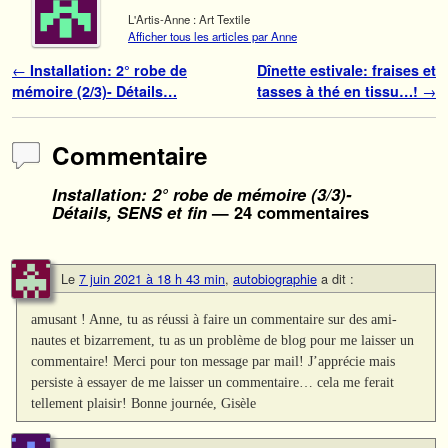
L'Artis-Anne : Art Textile
Afficher tous les articles par Anne
Navigation des articles
←
Installation: 2° robe de
Dînette estivale: fraises et
mémoire (2/3)- Détails…
tasses à thé en tissu…!
→
Commentaire
Installation: 2° robe de mémoire (3/3)-
Détails, SENS et fin
— 24 commentaires
Le
7 juin 2021 à 18 h 43 min
,
autobiographie
a dit :
amusant ! Anne, tu as réussi à faire un commentaire sur des ami-
nautes et bizarrement, tu as un problème de blog pour me laisser un
commentaire! Merci pour ton message par mail! J’apprécie mais
persiste à essayer de me laisser un commentaire… cela me ferait
tellement plaisir! Bonne journée, Gisèle