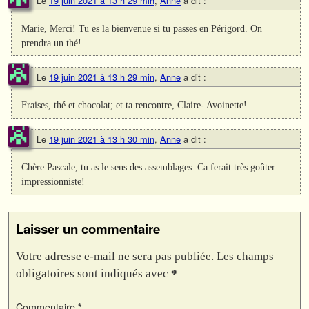
Le
19 juin 2021 à 13 h 29 min
,
Anne
a dit :
Marie, Merci! Tu es la bienvenue si tu passes en Périgord. On
prendra un thé!
Le
19 juin 2021 à 13 h 29 min
,
Anne
a dit :
Fraises, thé et chocolat; et ta rencontre, Claire- Avoinette!
Le
19 juin 2021 à 13 h 30 min
,
Anne
a dit :
Chère Pascale, tu as le sens des assemblages. Ca ferait très goûter
impressionniste!
Laisser un commentaire
Votre adresse e-mail ne sera pas publiée.
Les champs
obligatoires sont indiqués avec
*
Commentaire
*