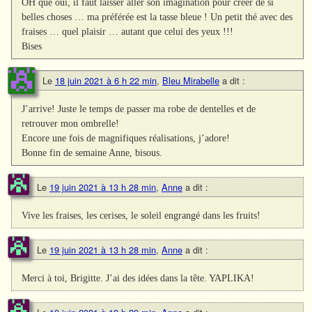
OH que oui, il faut laisser aller son imagination pour créer de si
belles choses … ma préférée est la tasse bleue ! Un petit thé avec des
fraises … quel plaisir … autant que celui des yeux !!!
Bises
Le
18 juin 2021 à 6 h 22 min
,
Bleu Mirabelle
a dit :
J’arrive! Juste le temps de passer ma robe de dentelles et de
retrouver mon ombrelle!
Encore une fois de magnifiques réalisations, j’adore!
Bonne fin de semaine Anne, bisous.
Le
19 juin 2021 à 13 h 28 min
,
Anne
a dit :
Vive les fraises, les cerises, le soleil engrangé dans les fruits!
Le
19 juin 2021 à 13 h 28 min
,
Anne
a dit :
Merci à toi, Brigitte. J’ai des idées dans la tête. YAPLIKA!