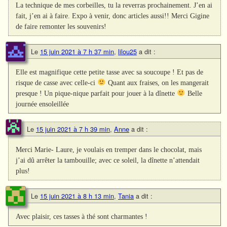
La technique de mes corbeilles, tu la reverras prochainement. J’en ai
fait, j’en ai à faire. Expo à venir, donc articles aussi!! Merci Gigine
de faire remonter les souvenirs!
Le
15 juin 2021 à 7 h 37 min
,
lilou25
a dit :
Elle est magnifique cette petite tasse avec sa soucoupe ! Et pas de
risque de casse avec celle-ci
Quant aux fraises, on les mangerait
presque ! Un pique-nique parfait pour jouer à la dînette
Belle
journée ensoleillée
Le
15 juin 2021 à 7 h 39 min
,
Anne
a dit :
Merci Marie- Laure, je voulais en tremper dans le chocolat, mais
j’ai dû arrêter la tambouille; avec ce soleil, la dînette n’attendait
plus!
Le
15 juin 2021 à 8 h 13 min
,
Tania
a dit :
Avec plaisir, ces tasses à thé sont charmantes !