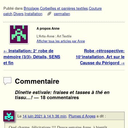
Publié dans
Bricolage
,
Corbeilles et panières textiles
,
Couture
patch
,
Divers
,
Installation
permalien
A propos Anne
L'Artis-Anne : Art Textile
Afficher tous les articles par Anne
Navigation des articles
←
Installation: 2° robe de
Robe -rétrospective:
mémoire (3/3)- Détails, SENS
10°installation, Art sur le
et fin
Causse du Périgord
→
Commentaire
Dînette estivale: fraises et tasses à thé en
tissu…!
— 18 commentaires
Le
14 juin 2021 à 14 h 36 min
,
Plumes d Anges
a dit :
Quel charme, félicitations !!! Douce semaine Anne, à bientôt.