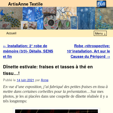
ArtisAnne Textile
Accueil
Menu ↓
Skip to primary content
Aller au contenu secondaire
Navigation des articles
←
Installation: 2° robe de
Robe -rétrospective:
mémoire (3/3)- Détails, SENS
10°installation, Art sur le
et fin
Causse du Périgord
→
Dînette estivale: fraises et tasses à thé en
tissu…!
Publié le
14 juin 2021
par
Anne
En vue d’une exposition, j’ai fabriqué des petites fraises en tissu à
mettre dans certaines corbeilles pour la présentation
…Sur mes
photos, je les ai placées dans une coupelle de dînette réalisée il y a
très longtemps: