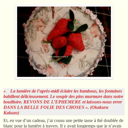
« La lumière de l’après-midi éclaire les bambous, les fontaines
babillent délicieusement.
Le soupir des pins murmure dans notre
bouilloire. REVONS DE L’EPHEMERE et laissons-nous errer
DANS LA BELLE FOLIE DES CHOSES ». (Okakura
Kakuzo)
Et, en vue d’un cadeau, j’ai cousu une petite tasse à thé doublée de
blanc pour la lumière à travers. Il y avait longtemps que je n’avais