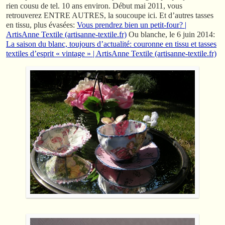
rien cousu de tel. 10 ans environ. Début mai 2011, vous
retrouverez ENTRE AUTRES, la soucoupe ici. Et d’autres tasses
en tissu, plus évasées:
Vous prendrez bien un petit-four? |
ArtisAnne Textile (artisanne-textile.fr)
Ou blanche, le 6 juin 2014:
La saison du blanc, toujours d’actualité: couronne en tissu et tasses
textiles d’esprit « vintage » | ArtisAnne Textile (artisanne-textile.fr)