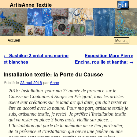
ArtisAnne Textile
Accueil
Menu ↓
Skip to primary content
Aller au contenu secondaire
Navigation des articles
←
Sashiko: 3 créations marine
Exposition Marc Pierre
et blanches
Encina, rouille et kantha:
→
Installation textile: la Porte du Causse
Publié le
23 mai 2018
par
Anne
2018: Installation pour ma 7° année de présence sur le
Causse de Coulaures à Sorges en Périgord; tous les artistes
axent leur créations sur le land-art qui dure, qui doit rester et
être en accord avec la nature. Pour ma part, artisane textile je
suis, artisanne textile, je reste! Je préfère l’Installation textile
qui va rester en place 3 bons mois, vieillir sur place…
L’Installation qui parle de la mémoire de ce lieu particulier,
de la présence et l’Installation qui ouvre une fenêtre ou une