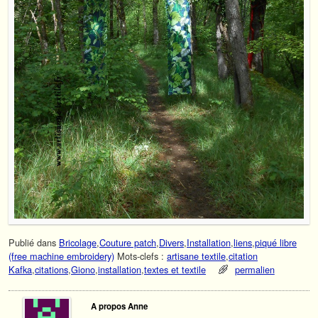
Publié dans
Bricolage
,
Couture patch
,
Divers
,
Installation
,
liens
,
piqué libre
(free machine embroidery)
Mots-clefs :
artisane textile
,
citation
Kafka
,
citations
,
Giono
,
installation
,
textes et textile
permalien
A propos Anne