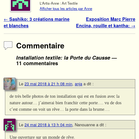
L'Artis-Anne : Art Textile
Afficher tous les articles par Anne
Navigation des articles
←
Sashiko: 3 créations marine
Exposition Marc Pierre
et blanches
Encina, rouille et kantha:
→
Commentaire
Installation textile: la Porte du Causse
—
11 commentaires
Le
23 mai 2018 à 21 h 08 min
,
anja
a dit :
de très belle photos de ton installation qui est en fusion avec la
nature autour… j’aimerai bien franchir cette porte…. vu de dos
c’est comme on voit un rêve… la porte dans la brume….
Le
24 mai 2018 à 13 h 04 min
,
Nanouanne
a dit :
Une ouverture sur un monde de rêve.