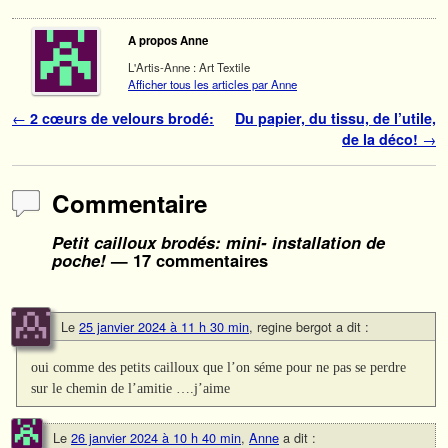
A propos Anne
L'Artis-Anne : Art Textile
Afficher tous les articles par Anne
Navigation des articles
←
2 cœurs de velours brodé:
Du papier, du tissu, de l’utile,
de la déco!
→
Commentaire
Petit cailloux brodés: mini- installation de
poche!
— 17 commentaires
Le
25 janvier 2024 à 11 h 30 min
,
regine bergot
a dit :
oui comme des petits cailloux que l’on séme pour ne pas se perdre
sur le chemin de l’amitie ….j’aime
Le
26 janvier 2024 à 10 h 40 min
,
Anne
a dit :