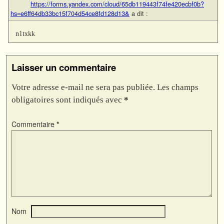
https://forms.yandex.com/cloud/65db119443f74fe420ecbf0b?
hs=e6ff64db33bc15f704d54ce8fd128d13&
a dit :
n1txkk
Laisser un commentaire
Votre adresse e-mail ne sera pas publiée.
Les champs
obligatoires sont indiqués avec
*
Commentaire
*
Nom