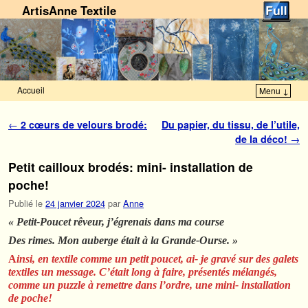
ArtisAnne Textile
Accueil
Menu ↓
Skip to primary content
Aller au contenu secondaire
Navigation des articles
←
2 cœurs de velours brodé:
Du papier, du tissu, de l’utile,
de la déco!
→
Petit cailloux brodés: mini- installation de
poche!
Publié le
24 janvier 2024
par
Anne
« Petit-Poucet rêveur, j’égrenais dans ma course
Des rimes. Mon auberge était à la Grande-Ourse. »
A
in
si, en textile comme un petit poucet, ai- je gravé sur des galets
textiles un message. C’était long à faire, présentés mélangés,
comme un puzzle à remettre dans l’ordre, une mini- installation
de poche!