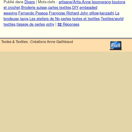
Publié dans
Divers
|
Mots-clefs :
artisane/Artis-Anne
,
boomerang
,
boutons
et crochet
,
Broderie suisse
,
cartes textiles
,
DIY
,
embeaded
weaving
,
Fernando Pessoa
,
Françoise Richard
,
John gillow
,
kanzashi
,
La
brodeuse
,
lacçs
,
Les ateliers de No
,
perles
,
textes et textiles
,
Textiles/world
textiles
,
tissage de perles
,
vichy
|
Réponses
32
Textes & Textiles : Créations Anne Gailhbaud