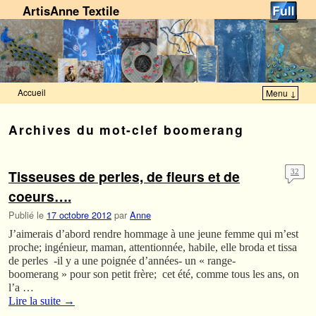
ArtisAnne Textile
Accueil
Menu ↓
Skip to primary content
Aller au contenu secondaire
Archives du mot-clef
boomerang
Tisseuses de perles, de fleurs et de
32
coeurs….
Publié le
17 octobre 2012
par
Anne
J’aimerais d’abord rendre hommage à une jeune femme qui m’est
proche; ingénieur, maman, attentionnée, habile, elle broda et tissa
de perles -il y a une poignée d’années- un « range-
boomerang » pour son petit frère; cet été, comme tous les ans, on
l’a …
Lire la suite
→