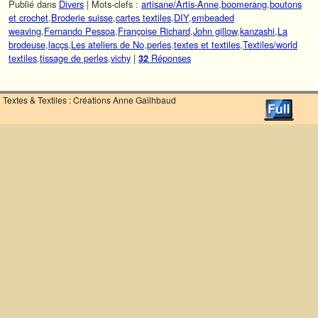
Publié dans
Divers
|
Mots-clefs :
artisane/Artis-Anne
,
boomerang
,
boutons
et crochet
,
Broderie suisse
,
cartes textiles
,
DIY
,
embeaded
weaving
,
Fernando Pessoa
,
Françoise Richard
,
John gillow
,
kanzashi
,
La
brodeuse
,
lacçs
,
Les ateliers de No
,
perles
,
textes et textiles
,
Textiles/world
textiles
,
tissage de perles
,
vichy
|
Réponses
32
Textes & Textiles : Créations Anne Gailhbaud