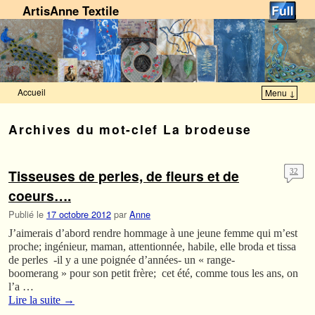
ArtisAnne Textile
Accueil
Menu ↓
Skip to primary content
Aller au contenu secondaire
Archives du mot-clef
La brodeuse
Tisseuses de perles, de fleurs et de
32
coeurs….
Publié le
17 octobre 2012
par
Anne
J’aimerais d’abord rendre hommage à une jeune femme qui m’est
proche; ingénieur, maman, attentionnée, habile, elle broda et tissa
de perles -il y a une poignée d’années- un « range-
boomerang » pour son petit frère; cet été, comme tous les ans, on
l’a …
Lire la suite
→