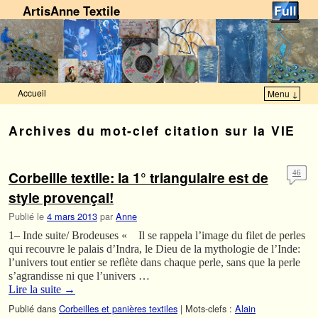
ArtisAnne Textile
Accueil
Menu ↓
Skip to primary content
Aller au contenu secondaire
Archives du mot-clef
citation sur la VIE
Corbeille textile: la 1° triangulaire est de
46
style provençal!
Publié le
4 mars 2013
par
Anne
1– Inde suite/ Brodeuses « Il se rappela l’image du filet de perles
qui recouvre le palais d’Indra, le Dieu de la mythologie de l’Inde:
l’univers tout entier se reflète dans chaque perle, sans que la perle
s’agrandisse ni que l’univers …
Lire la suite
→
Publié dans
Corbeilles et panières textiles
|
Mots-clefs :
Alain