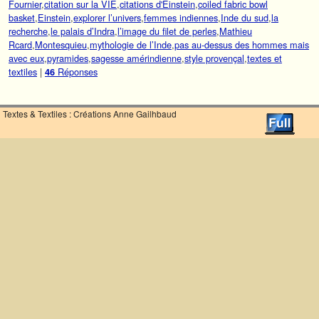
Fournier
,
citation sur la VIE
,
citations d'Einstein
,
coiled fabric bowl
basket
,
Einstein
,
explorer l’univers
,
femmes indiennes
,
Inde du sud
,
la
recherche
,
le palais d’Indra
,
l’image du filet de perles
,
Mathieu
Rcard
,
Montesquieu
,
mythologie de l’Inde
,
pas au-dessus des hommes mais
avec eux
,
pyramides
,
sagesse amérindienne
,
style provençal
,
textes et
textiles
|
Réponses
46
Textes & Textiles : Créations Anne Gailhbaud